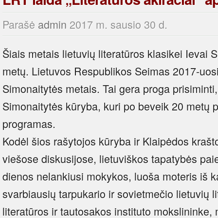
Parašė
admin
2017 m. sausio 30 d.
Šiais metais lietuvių literatūros klasikei Ieva
metų. Lietuvos Respublikos Seimas 2017-uos
Simonaitytės metais. Tai gera proga prisiminti
Simonaitytės kūryba, kuri po beveik 20 metų 
programas.
Kodėl šios rašytojos kūryba ir Klaipėdos krašto 
viešose diskusijose, lietuviškos tapatybės pa
dienos nelankiusi mokykos, luoša moteris iš k
svarbiausių tarpukario ir sovietmečio lietuvių l
literatūros ir tautosakos instituto mokslininke, 