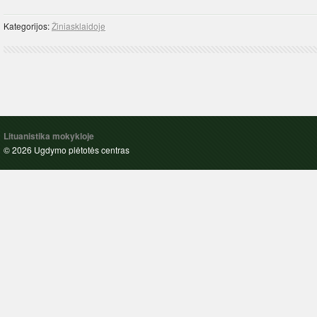
Kategorijos:
Žiniasklaidoje
Lituanistika mokykloje
© 2026 Ugdymo plėtotės centras