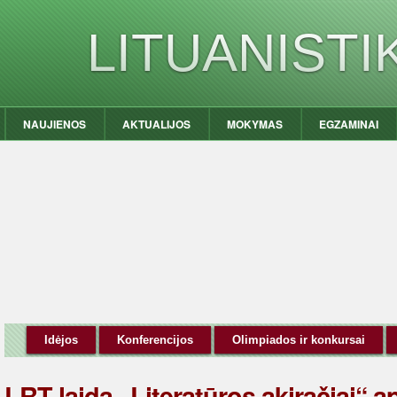
LITUANIST
NAUJIENOS
AKTUALIJOS
MOKYMAS
EGZAMINAI
Idėjos
Konferencijos
Olimpiados ir konkursai
LRT laida „Literatūros akiračiai“ a