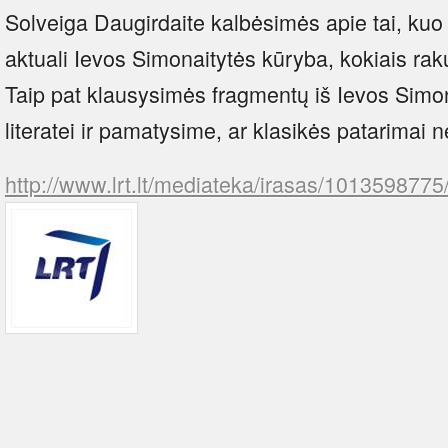
Solveiga Daugirdaite kalbėsimės apie tai, kuo
aktuali Ievos Simonaitytės kūryba, kokiais rakur
Taip pat klausysimės fragmentų iš Ievos Simon
literatei ir pamatysime, ar klasikės patarimai
http://www.lrt.lt/mediateka/irasas/101359877