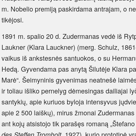
m. Nobelio premiją paskirdama antrajam, o ne
tikėjosi.
1891 m. spalio 20 d. Zudermanas vedė iš Rytpr
Laukner (Klara Lauckner) (merg. Schulz, 1861–1
vaikus iš ankstesnės santuokos, o su Herman
Hedą. Gyvendama pas anytą Šilutėje Klara pa
Marė“. Šeimyninis gyvenimas neatnešė laimės
ir toliau išliko pernelyg dėmesingas dailiajai l
santykių, apie kuriuos byloja intensyvus jųdvie
apie 2 500 laiškų), mirus žmonai Zudermanas i
ant kojų atsistojo tik parašęs romaną „Štefan
1927), kurio prototipė yr
des Steffen Tromholt,