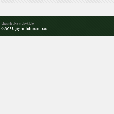
Lituanistika mokykloje
© 2026 Ugdymo plėtotės centras