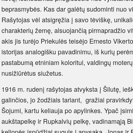
beprasmybės. Kas dar galėtų sudominti nuo v
Rašytojas vėl atsigręžia į savo tėviškę, unika
charakterių žemę, alsuojančią pirmapradžio vi
akis jis turėjo Priekulės teisėjo Ernesto Vike
istorijas analogišku pavadinimu, iš kurių perė
pastabumą etniniam koloritui, valdingų moterų 
nusižiūrėtus siužetus.
1916 m. rudenį rašytojas atvyksta į Šilutę, 
galinčios, jo žodžiais tariant, gražiai pravirkdy
Šojumi, kartu keliauja po apylinkes. Ypač įsi
aukštapelkę ir Rupkalvių pelkę, vadinamąją Bi
kelionės įspūdžiai suguls į apysaką „Jonas ir 