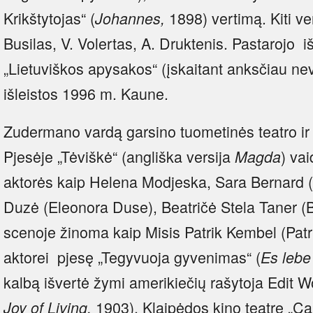
Krikštytojas“ (
1898) vertimą. Kiti ver
Johannes,
Busilas, V. Volertas, A. Druktenis. Pastarojo i
„Lietuviškos apysakos“ (įskaitant anksčiau ne
išleistos 1996 m. Kaune.
Zudermano vardą garsino tuometinės teatro ir
Pjesėje „Tėviškė“ (angliška versija
) va
Magda
aktorės kaip Helena Modjeska, Sara Bernard 
Duzė (Eleonora Duse), Beatričė Stela Taner (B
scenoje žinoma kaip Misis Patrik Kembel (Patri
aktorei pjesę „Tegyvuoja gyvenimas“ (
Es lebe
kalbą išvertė žymi amerikiečių rašytoja Edit W
1903). Klaipėdos kino teatre „Ca
Joy of Living,