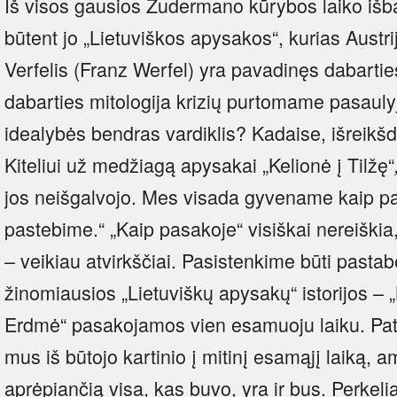
Iš visos gausios Zudermano kūrybos laiko išb
būtent jo „Lietuviškos apysakos“, kurias Austr
Verfelis (Franz Werfel) yra pavadinęs dabartie
dabarties mitologija krizių purtomame pasaulyj
idealybės bendras vardiklis? Kadaise, išreik
Kiteliui už medžiagą apysakai „Kelionė į Tilžę“
jos neišgalvojo. Mes visada gyvename kaip pasa
pastebime.“ „Kaip pasakoje“ visiškai nereiški
– veikiau atvirkščiai. Pasistenkime būti pastab
žinomiausios „Lietuviškų apysakų“ istorijos – „K
Erdmė“ pasakojamos vien esamuoju laiku. Pati 
mus iš būtojo kartinio į mitinį esamąjį laiką, 
aprėpiančią visa, kas buvo, yra ir bus. Perkelia