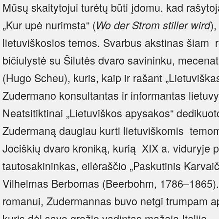
Mūsų skaitytojui turėtų būti įdomu, kad rašyt
„Kur upė nurimsta“ (
),
Wo der Strom stiller wird
lietuviškosios temos. Svarbus akstinas šiam r
bičiulystė su Šilutės dvaro savininku, mecenat
(Hugo Scheu), kuris, kaip ir rašant „Lietuvišk
Zudermano konsultantas ir informantas lietuv
Neatsitiktinai „Lietuviškos apysakos“ dedikuo
Zudermaną daugiau kurti lietuviškomis temom
Jociškių dvaro kroniką, kurią XIX a. viduryje
tautosakininkas, eilėraščio „Paskutinis Karvai
Vilhelmas Berbomas (Beerbohm, 1786–1865)
romanui, Zudermannas buvo netgi trumpam a
kuris dėl savo grožio vadintas mažąja Italija.