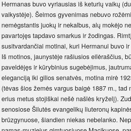
Hermanas buvo vyriausias iš keturių vaikų (du 
vaikystėje). Šeimos gyvenimas nebuvo rožėmis
nemėgstantis juokų ir nekalbus, alų mokėjo ne ti
pavartojęs tapdavo smarkus ir žodingas. Rimtį 
susitvardančiai motinai, kuri Hermanui buvo ir
Iš motinos, jaunystėje rašiusios eilėraščius, 
paveldėjęs ir kūrybinius sugebėjimus, jautrumą
eleganciją iki gilios senatvės, motina mirė 192
(tėvas šios žemės vargus baigė 1887 m., tad 
erius metus stojiškai nešė našlės kryželį). 
senosiose Šilutės evangelikų liuteronų kapinės
brūzgynuose, šiandien niekas nebelanko. Nepa
namas-muziejus gimtuosiuose Macikuose, papr