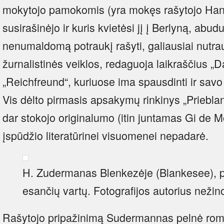
mokytojo pamokomis (yra mokęs rašytojo Han
susirašinėjo ir kuris kvietėsi jį į Berlyną, ab
nenumaldomą potraukį rašyti, galiausiai nutrau
žurnalistinės veiklos, redaguoja laikraščius „
„Reichfreund“, kuriuose ima spausdinti ir sav
Vis dėlto pirmasis apsakymų rinkinys „Prieblan
dar stokojo originalumo (itin juntamas Gi de M
įspūdžio literatūrinei visuomenei nepadarė.
H. Zudermanas Blenkezėje (Blankesee), pr
esančių vartų. Fotografijos autorius neži
Rašytojo pripažinimą Sudermannas pelnė rom