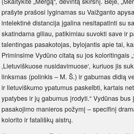
(Skaitykite „Mergą“
devintą skirsnį. Beje, „Me
,
prašyte prašosi lyginamas su Vaižganto apysa
intelektinė distancija įgalina nesitapatinti su
skatindama giliau, patikimiau suvokti save ir
talentingas pasakotojas, bylojantis apie tai, k
Priminsime Vydūno citatą su jos koloritingais 
‚Lietuviškuose nusidavimuose‘
kuriuos jis suk
,
linksmas (polinkis – M. Š.) ir gabumas didią v
ir lietuviškumo ypatumus paskelbti, kartais net 
ypatybes ir jų gabumus įrodyti.“ Vydūnas bu
pasakojimo manieros požymį – specifinį drama
kolorito ir fatališkų aistrų.