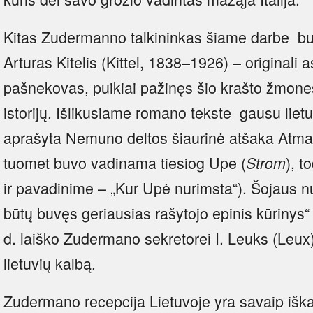
Kitas Zudermanno talkininkas šiame darbe b
Arturas Kitelis (Kittel, 1838–1926) – originali
pašnekovas, puikiai pažinęs šio krašto žmones
istorijų. Išlikusiame romano tekste gausu lietu
aprašyta Nemuno deltos šiaurinė atšaka Atm
tuomet buvo vadinama tiesiog Upe (
), t
Strom
ir pavadinime – „Kur Upė nurimsta“). Šojaus 
būtų buvęs geriausias rašytojo epinis kūrinys“
d. laiško Zudermano sekretorei I. Leuks (Leux)),
lietuvių kalbą.
Zudermano recepcija Lietuvoje yra savaip išk