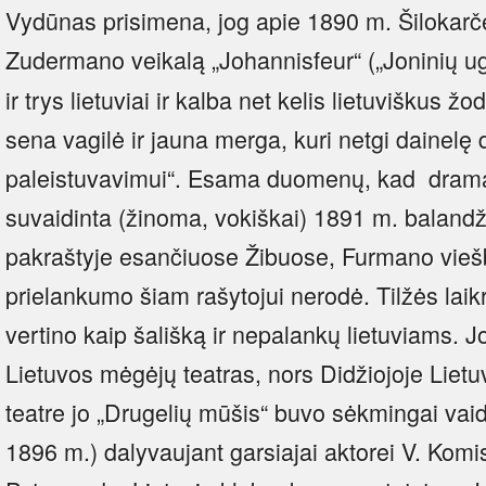
Vydūnas prisimena, jog apie 1890 m. Šilokarč
Zudermano veikalą „Johannisfeur“ („Joninių ug
ir trys lietuviai ir kalba net kelis lietuviškus ž
sena vagilė ir jauna merga, kuri netgi dainelę d
paleistuvavimui“. Esama duomenų, kad dram
suvaidinta (žinoma, vokiškai) 1891 m. baland
pakraštyje esančiuose Žibuose, Furmano viešbu
prielankumo šiam rašytojui nerodė. Tilžės laik
vertino kaip šališką ir nepalankų lietuviams. 
Lietuvos mėgėjų teatras, nors Didžiojoje Lietu
teatre jo „Drugelių mūšis“ buvo sėkmingai v
1896 m.) dalyvaujant garsiajai aktorei V. Kom