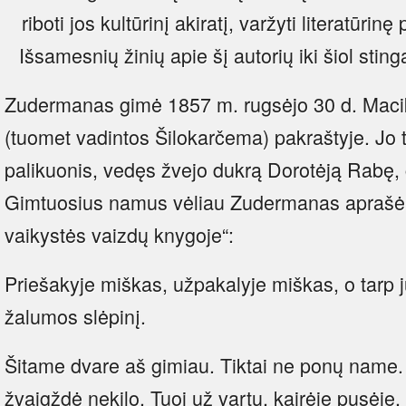
riboti jos kultūrinį akiratį, varžyti literatūrinę
Išsamesnių žinių apie šį autorių iki šiol sting
Zudermanas gimė 1857 m. rugsėjo 30 d. Macik
(tuomet vadintos Šilokarčema) pakraštyje. Jo
palikuonis, vedęs žvejo dukrą Dorotėją Rabę, č
Gimtuosius namus vėliau Zudermanas aprašė 
vaikystės vaizdų knygoje“:
Priešakyje miškas, užpakalyje miškas, o tarp j
žalumos slėpinį.
Šitame dvare aš gimiau. Tiktai ne ponų name
žvaigždė nekilo. Tuoj už vartų, kairėje pusėje,