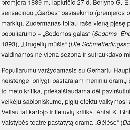
premjera 1889 m. lapkričio 27 d. Berlyno G. E.
sensacingo „Garbės“ pasisekimo (premjeros p
markių), Zudermanas toliau rašė vieną pjesę p
populiarumo – „Sodomos galas“ (
Sodoms
En
1893), „Drugelių mūšis“ (
Die Schmetterlingssc
vaidinamos ne vieną sezoną ir sutraukdavo mi
Populiarumu varžydamasis su Gerhartu Haup
neįstengė prilygti pastarajam meniniu dramų 
to meto kritika, priekaištaudama dėl paviršuti
veikėjų šabloniškumo, pigių efektų vaikymosi ar
Vėliau tai kartojo ir lietuvių kritika. Antai K.
Valstybės teatre pastatytą dramą „Gėlėse“ (
Da