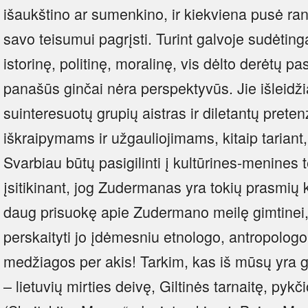
išaukštino ar sumenkino, ir kiekviena pusė 
savo teisumui pagrįsti. Turint galvoje sudėting
istorinę, politinę, moralinę, vis dėlto derėtų pa
panašūs ginčai nėra perspektyvūs. Jie išleidži
suinteresuotų grupių aistras ir diletantų pretenz
iškraipymams ir užgauliojimams, kitaip tariant,
Svarbiau būtų pasigilinti į kultūrines-menines
įsitikinant, jog Zudermanas yra tokių prasmių
daug prisuokę apie Zudermano meilę gimtinei, 
perskaityti jo įdėmesniu etnologo, antropologo
medžiagos per akis! Tarkim, kas iš mūsų yra g
– lietuvių mirties deivę, Giltinės tarnaitę, pyk