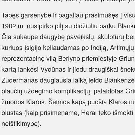
Tapęs garsenybe ir pagaliau prasimušęs į vi
1902 m. nusipirko pilį su didžiuliu parku Bla
Čia sukaupė daugybę paveikslų, skulptūrų bei 
kuriuos įsigijo keliaudamas po Indiją, Artimųjų
reprezentacinę vilą Berlyno priemiestyje Griu
kartą lankėsi Vydūnas ir jiedu draugiškai šnek
Zudermanas daugiausia laiką leido Blankenzė.
plaučių uždegimo komplikacijų, palaidotas Gr
žmonos Klaros. Šeimos kapą puošia Klaros n
biustas (kaip prisimename, Herai teko išmokti
neištikimybe).