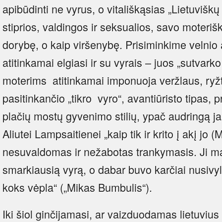
apibūdinti ne vyrus, o vitališkąsias „Lietuvišk
stiprios, valdingos ir seksualios, savo moteri
dorybę, o kaip viršenybę. Prisiminkime velnio 
atitinkamai elgiasi ir su vyrais – juos „sutvark
moterims atitinkamai imponuoja veržlaus, ryžti
pasitinkančio „tikro vyro“, avantiūristo tipas, 
plačių mostų gyvenimo stilių, ypač audringą ja
Aliutei Lampsaitienei „kaip tik ir krito į akį jo
nesuvaldomas ir nežabotas trankymasis. Ji man
smarkiausią vyrą, o dabar buvo karčiai nusivyl
koks vėpla“ („Mikas Bumbulis“).
Iki šiol ginčijamasi, ar vaizduodamas lietuviu