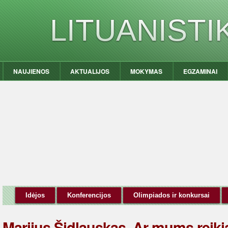
LITUANIST
NAUJIENOS
AKTUALIJOS
MOKYMAS
EGZAMINAI
Idėjos
Konferencijos
Olimpiados ir konkursai
Marijus Šidlauskas. Ar mums reik