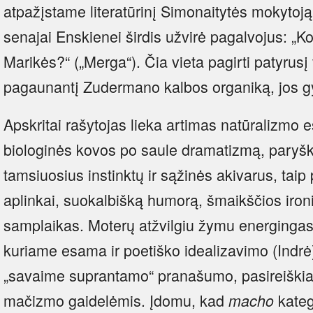
atpažįstame literatūrinį Simonaitytės mokytoją.
senajai Enskienei širdis užvirė pagalvojus: „Ko
Marikės?“ („Merga“). Čia vieta pagirti patyrus
pagaunantį Zudermano kalbos organiką, jos g
Apskritai rašytojas lieka artimas natūralizmo 
biologinės kovos po saule dramatizmą, paryšk
tamsiuosius instinktų ir sąžinės akivarus, tai
aplinkai, suokalbišką humorą, šmaikščios iro
samplaikas. Moterų atžvilgiu žymu energingas
kuriame esama ir poetiško idealizavimo (Indrė
„savaime suprantamo“ pranašumo, pasireiškia
mačizmo gaidelėmis. Įdomu, kad
kateg
macho