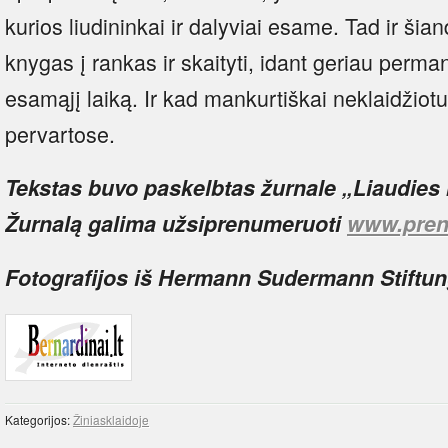
kurios liudininkai ir dalyviai esame. Tad ir ši
knygas į rankas ir skaityti, idant geriau perm
esamąjį laiką. Ir kad mankurtiškai neklaidžio
pervartose.
Tekstas buvo paskelbtas žurnale „Liaudies k
Žurnalą galima užsiprenumeruoti
www.pren
Fotografijos iš Hermann Sudermann Stiftun
Kategorijos:
Žiniasklaidoje