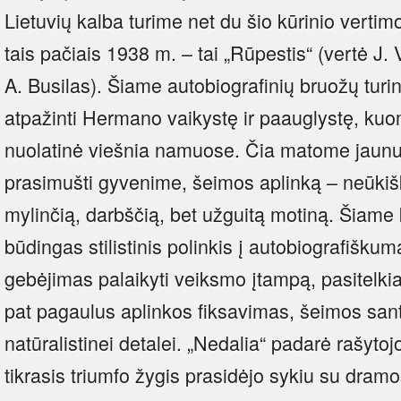
Lietuvių kalba turime net du šio kūrinio vertim
tais pačiais 1938 m. – tai „Rūpestis“ (vertė J. 
A. Busilas). Šiame autobiografinių bruožų tu
atpažinti Hermano vaikystę ir paauglystę, ku
nuolatinė viešnia namuose. Čia matome jaunu
prasimušti gyvenime, šeimos aplinką – neūkiš
mylinčią, darbščią, bet užguitą motiną. Šiame 
būdingas stilistinis polinkis į autobiografiškumą
gebėjimas palaikyti veiksmo įtampą, pasitelkia
pat pagaulus aplinkos fiksavimas, šeimos sant
natūralistinei detalei. „Nedalia“ padarė rašyto
tikrasis triumfo žygis prasidėjo sykiu su dramo