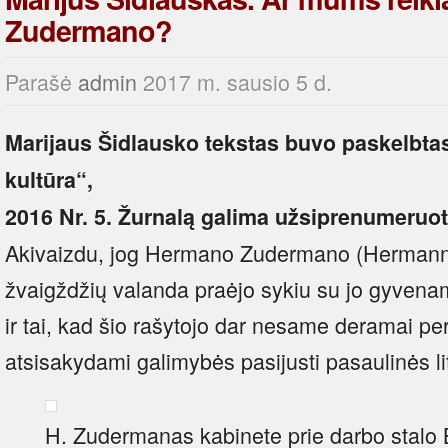
Zudermano?
Parašė
admin
2017 m. sausio 5 d.
Marijaus Šidlausko tekstas buvo paskelbta
kultūra“,
2016 Nr. 5. Žurnalą galima užsiprenumeruo
Akivaizdu, jog Hermano Zudermano (Herman
žvaigždžių valanda praėjo sykiu su jo gyvenam
ir tai, kad šio rašytojo dar nesame deramai per
atsisakydami galimybės pasijusti pasaulinės li
H. Zudermanas kabinete prie darbo stalo