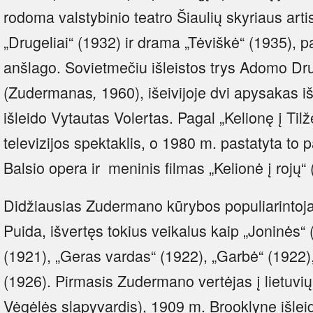
rodoma valstybinio teatro Šiaulių skyriaus art
„Drugeliai“ (1932) ir drama „Tėviškė“ (1935), pa
anšlago. Sovietmečiu išleistos trys Adomo Dr
(Zudermanas
1960), išeivijoje dvi apysakas i
,
išleido Vytautas Volertas. Pagal „Kelionę į Ti
televizijos spektaklis, o 1980 m. pastatyta to
Balsio opera ir meninis filmas „Kelionė į rojų“
Didžiausias Zudermano kūrybos populiarintoj
Puida, išvertęs tokius veikalus kaip „Joninės“
(1921), „Geras vardas“ (1922), „Garbė“ (1922),
(1926). Pirmasis Zudermano vertėjas į lietuvių
Vėgėlės slapyvardis), 1909 m. Brooklyne išlei