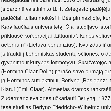
įsidarbinti vaistininko B. T. Zetegasto padėjėj
padėčiai, toliau mokėsi Tilžės gimnazijoje, kur
Karaliaučiaus universitetą. Čia studijavo istoriją,
priklausė korporacijai „Littuania“
kurios vėliav
,
aeternum“ (Lietuva per amžius). Išvaizdus ir 
įsitraukti į bohemiškas studentų šėliones, o d
gyvenimo ir kūrybos leitmotyvu. Susižavėjęs 
(Hermina Claar-Delia) parašo savo pirmąją dra
ją Herminos sutuoktiniui, Berlyno „Residenz“ te
Klarui (Emil Claar). Atmestas dramos rankraštis
Zudermano svajones užkariauti Berlyną. 1877 m.
tęsė studijas Berlyno Friedricho-Wilhelmo univ