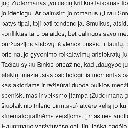
jog Zudermanas „vokiečių kritikos laikomas ti
jo ideologu. Ar paimsim jo romanus („Frau Sorg
patys tipai, toji pati tendencija. Smulkus, at
konfliktas tarp palaidos, bet galingos savo me
buržuazijos atstovų iš vienos pusės, ir taurių, 
prie naujo gyvenimo reikalavimų aristokratų-ju
Tačiau sykiu Binkis pripažino, kad „daugybė j
efektų, mažiausias psichologinis momentas pa
kas aktoriams ir režisūrai duoda puikios medži
sceniškumas ir veiksmo įtampa (Zudermaną gal
šiuolaikinio trilerio pirmtakų) atvėrė kelią jo 
kinematografinėms versijoms, į masines audit
Hauptmano varžytuvėse galutinį tašką padėjo