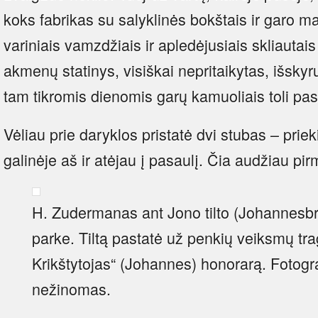
koks fabrikas su salyklinės bokštais ir garo m
variniais vamzdžiais ir apledėjusiais skliautai
akmenų statinys, visiškai nepritaikytas, išsky
tam tikromis dienomis garų kamuoliais toli pa
Vėliau prie daryklos pristatė dvi stubas – prieki
galinėje aš ir atėjau į pasaulį. Čia audžiau pi
H. Zudermanas ant Jono tilto (Johannesb
parke. Tiltą pastatė už penkių veiksmų tr
Krikštytojas“ (Johannes) honorarą. Fotogra
nežinomas.