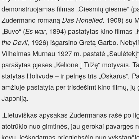
demonstruojamas filmas „Giesmių giesmė“ (pa
Zudermano romaną
1908) su M
Das Hohelied,
„Buvo“ (
, 1894) pastatytas kino filmas „
Es war
1926) išgarsino Gretą Garbo. Nebyli
the Devil,
Vilhelmas Murnau 1927 m. pastatė „Saulėtekį“
parašytas pjesės „Kelionė į Tilžę“ motyvais
Ta
.
statytas Holivude – ir pelnęs tris „Oskarus“
Pa
.
amžiuje pastatyta per trisdešimt kino filmų, jų 
Japoniją.
„Lietuviškas apysakas Zudermanas rašė po il
atotrūkio nuo gimtinės, jau gerokai pavargęs
kovų, ieškodamas prieglobsčio nuo vykstančio