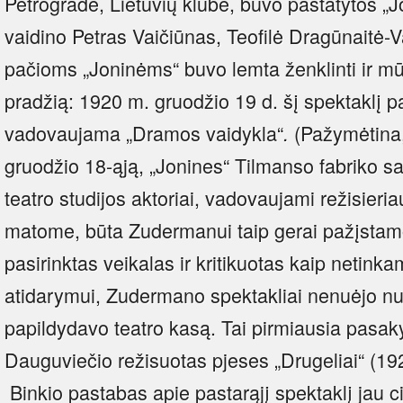
Petrograde, Lietuvių klube, buvo pastatytos „Jo
vaidino Petras Vaičiūnas, Teofilė Dragūnaitė-Va
pačioms „Joninėms“ buvo lemta ženklinti ir mū
pradžią: 1920 m. gruodžio 19 d. šį spektaklį 
vadovaujama „Dramos vaidykla“
(Pažymėtina
.
gruodžio 18-ąją, „Jonines“ Tilmanso fabriko sal
teatro studijos aktoriai, vadovaujami režisieri
matome, būta Zudermanui taip gerai pažįstam
pasirinktas veikalas ir kritikuotas kaip netink
atidarymui, Zudermano spektakliai nenuėjo n
papildydavo teatro kasą. Tai pirmiausia pasak
Dauguviečio režisuotas pjeses „Drugeliai“ (192
Binkio pastabas apie pastarąjį spektaklį jau 