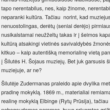
tapo nerentabilus, nes, kaip žinome, nerentabil
neparanki kultūra. Tačiau norint, kad muzieju
nenuostolingas, derėtų (seniai derėjo) pirmiaus
nusikalstamai neužželtų takas ir į šeimos kapą,
kultūrą atsakingi vietinės savivaldybės žmonės
kitkuo – kaip autentišką memorialinę vietą pana
į Šilutės H. Šojaus muziejų. Bet juk garsusis š
muziejuje, ar ne?
Šilutėje Zudermanas praleido apie dvylika metų
pradinę mokyklą. 1869 m., materialiai remiama
realinę mokyklą Elbinge (Rytų Prūsija), tačiau
nebegaudamas paramos, buvo priverstas grįžti 