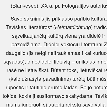
(Blankesee). XX a. pr. Fotografijos autori
Savo šaknimis jis priklauso paribio kultūr
„Tėviškės literatūros“ (
) tradi
Heimatdichtung
sąveikaujančių kultūrų viena yra didelė ir 
pažeidžiama. Didelei vokiečių literatūrai
daugelio (jis netgi neįtraukiamas į kai kuriu
sąvadus), o nedidelei lietuvių – unikalus ir 
rašė ne lietuviškai. Būtent toks, lietuvišk
(kaip užrašyta pavadinime) turėtų būti mū
rūpestis ir tautinio orumo laidas. Be jo net
tokios, kokia ji susiformavo skaitydama „Tėviš
mums ignoruoti šį autorių reikštų savo valia