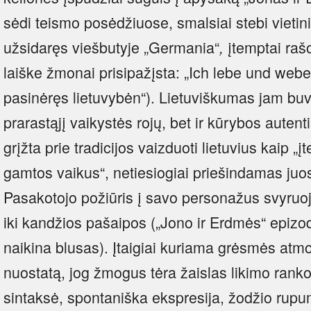
sėdi teismo posėdžiuose, smalsiai stebi vietin
užsidaręs viešbutyje „Germania“
įtemptai raš
,
laiške žmonai prisipažįsta: „Ich lebe und webe
pasinėręs lietuvybėn“). Lietuviškumas jam buv
prarastąjį vaikystės rojų, bet ir kūrybos aute
grįžta prie tradicijos vaizduoti lietuvius kaip „
gamtos vaikus“, netiesiogiai priešindamas juos 
Pasakotojo požiūris į savo personažus svyruoj
iki kandžios pašaipos („Jono ir Erdmės“ epizod
naikina blusas). Įtaigiai kuriama grėsmės atmos
nuostatą, jog žmogus tėra žaislas likimo rankos
sintaksė, spontaniška ekspresija, žodžio rupu