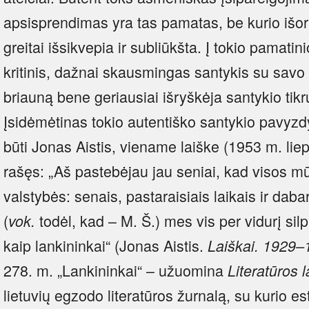
apsisprendimas yra tas pamatas, be kurio išorin
greitai išsikvepia ir subliūkšta. Į tokio pamatini
kritinis, dažnai skausmingas santykis su savo v
briauną bene geriausiai išryškėja santykio tikr
Įsidėmėtinas tokio autentiško santykio pavyzdy
būti Jonas Aistis, viename laiške (1953 m. liep
rašęs: „Aš pastebėjau jau seniai, kad visos m
valstybės: senais, pastaraisiais laikais ir dab
(
todėl, kad – M. Š.) mes vis per vidurį silp
vok.
kaip lankininkai“ (Jonas Aistis.
Laiškai. 1929
278. m. „Lankininkai“ – užuomina
Literatūros 
lietuvių egzodo literatūros žurnalą, su kurio e