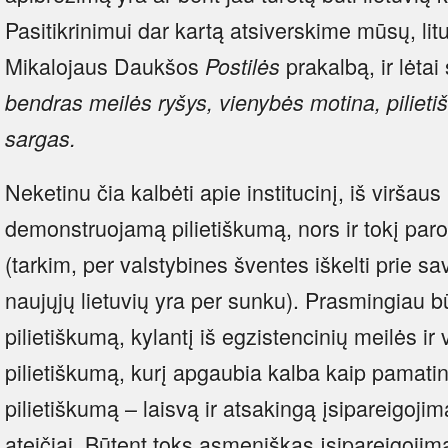
Pasitikrinimui dar kartą atsiverskime mūsų, lit
Mikalojaus Daukšos
prakalbą, ir lėta
Postilės
bendras meilės ryšys, vienybės motina, pilieti
sargas.
Neketinu čia kalbėti apie institucinį, iš viršaus
demonstruojamą pilietiškumą, nors ir tokį pa
(tarkim, per valstybines šventes iškelti prie s
naujųjų lietuvių yra per sunku). Prasmingiau b
pilietiškumą, kylantį iš egzistencinių meilės ir
pilietiškumą, kurį apgaubia kalba kaip pamat
pilietiškumą – laisvą ir atsakingą įsipareigojim
ateičiai. Būtent toks asmeniškas įsipareigojima