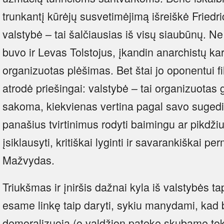
trunkantį kūrėjų susvetimėjimą išreiškė Friedr
valstybė – tai šalčiausias iš visų siaubūnų.
buvo ir Levas Tolstojus, įkandin anarchistų kar
organizuotas plėšimas. Bet štai jo oponentui fi
atrodė priešingai: valstybė – tai organizuotas
sakoma, kiekvienas vertina pagal savo sugedim
panašius tvirtinimus rodyti baimingu ar pikdžiu
įsiklausyti, kritiškai lyginti ir savarankiškai 
Mažvydas.
Triukšmas ir įniršis dažnai kyla iš valstybės t
esame linkę taip daryti, sykiu manydami, kad b
demoralizuoja (o valdžion patekę skubame tok