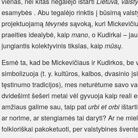
vienas, nei kitas negalėjo ištarti
Lietuva, vals
esamybės . Abu tegalėjo rinktis į būsimą valst
projektuojamą
sąvoką, kuri Mickeviči
tėvynės
praeities idealybė, kaip
, o Kudirkai – jau
mano
jungiantis kolektyvinis tikslas, kaip
mūsų.
Esmė ta, kad be Mickevičiaus ir Kudirkos, be vi
simbolizuoja (t. y. kultūros, kalbos, dvasinio įs
tęstinumo tradicijos), mes neturėtume savo val
dvidešimt šešeri metai vėl gyvuoja kaip reali e
amžiaus galime sau, taip pat
ištart
urbi et orbi
ar norime, ar stengiamės tai daryti? Ar ne mi
folkloriškai pakoketuoti, per valstybines švent