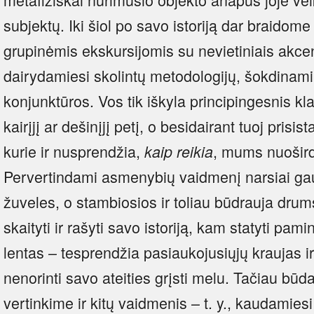
subjektų. Iki šiol po savo istoriją dar braidome
grupinėmis ekskursijomis su nevietiniais akcen
dairydamiesi skolintų metodologijų, šokdinami
konjunktūros. Vos tik iškyla principingesnis k
kairįjį ar dešinįjį petį, o besidairant tuoj prisi
kurie ir nusprendžia,
, mums nuoširdž
kaip reikia
Pervertindami asmenybių vaidmenį narsiai ga
žuveles, o stambiosios ir toliau būdrauja dru
skaityti ir rašyti savo istoriją, kam statyti pam
lentas – tesprendžia pasiaukojusiųjų kraujas ir
nenorinti savo ateities grįsti melu. Tačiau būd
vertinkime ir kitų vaidmenis – t. y., kaudamiesi