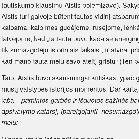
tautiškumo klausimu Aistis polemizavo). Sakyd
Aistis turi galvoje būtent tautos vidinį atspa
kalbama, kaip mes gudėjome, rusėjome, lenkėj
latvėjome, kad „ta tauta buvo kadaise energinga
tik sumazgotėjo istoriniais laikais“, ir atvirai 
kad mano tauta melu savo ateitį grįstų“ (Ten pa
Taip, Aistis buvo skausmingai kritiškas, ypač g
mūsų valstybės istorijos momentus. Dar kartą
lašą –
pamintos garbės ir išduotos sąžinės bal
apsivalymo katarsį, įpareigojantį nesumazgotėti
melu:
Vienas kraujo lašas būt tave nuplovęs,