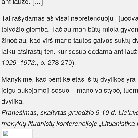
ant laužo. […]
Tai rašydamas aš visai nepretenduoju į juodv
tolydžio glemba. Tačiau man būtų miela gyventi
žinočiau, kad virš mano tautos galvos suktų dv
laiku atsirastų ten, kur sesuo dedama ant lauž
p
278-279).
1929–1973.,
.
Manykime, kad bent keletas iš tų dvylikos yra m
jeigu aukojamoji sesuo – mano valstybė, tuomet
dvylika.
Pranešimas, skaitytas gruodžio 9-10 d. Lietuvos
mokyklų lituanistų konferencijoje „Lituanistika 