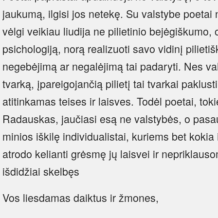
jaukumą, ilgisi jos netekę. Su valstybe poetai 
vėlgi veikiau liudija ne pilietinio bejėgiškumo,
psichologiją, norą realizuoti savo vidinį piliet
negebėjimą ar negalėjimą tai padaryti. Nes val
tvarką, įpareigojančią pilietį tai tvarkai paklu
atitinkamas teises ir laisves. Todėl poetai, tok
Radauskas, jaučiasi esą ne valstybės, o pasauli
minios iškilę individualistai, kuriems bet koki
atrodo kelianti grėsmę jų laisvei ir nepriklau
išdidžiai skelbęs
Vos liesdamas daiktus ir žmones,