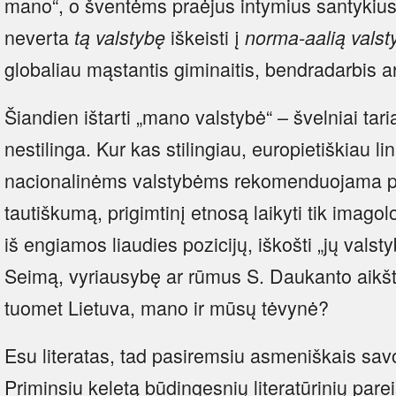
mano“, o šventėms praėjus intymius santykius p
neverta
iškeisti į
tą valstybę
norma-aalią valst
globaliau mąstantis giminaitis, bendradarbis 
Šiandien ištarti „mano valstybė“ – švelniai tari
nestilinga. Kur kas stilingiau, europietiškiau li
nacionalinėms valstybėms rekomenduojama prat
tautiškumą, prigimtinį etnosą laikyti tik imagol
iš engiamos liaudies pozicijų, iškošti „jų valsty
Seimą, vyriausybę ar rūmus S. Daukanto aikštė
tuomet Lietuva, mano ir mūsų tėvynė?
Esu literatas, tad pasiremsiu asmeniškais sav
Priminsiu keletą būdingesnių literatūrinių pare