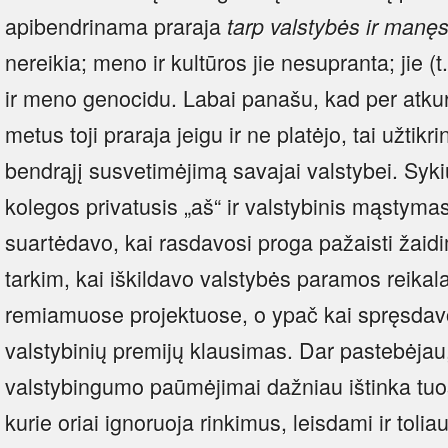
apibendrinama praraja
tarp valstybės ir
manęs
nereikia; meno ir kultūros jie nesupranta; jie (t
ir meno genocidu. Labai panašu, kad per atk
metus toji praraja jeigu ir ne platėjo, tai užtik
bendrąjį susvetimėjimą savajai valstybei. Syki
kolegos privatusis „aš“ ir valstybinis mąstyma
suartėdavo, kai rasdavosi proga pažaisti žaid
tarkim, kai iškildavo valstybės paramos reikal
remiamuose projektuose, o ypač kai spręsdavo
valstybinių premijų klausimas. Dar pastebėjau
valstybingumo paūmėjimai dažniau ištinka tuo
kurie oriai ignoruoja rinkimus, leisdami ir tolia