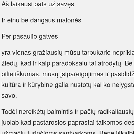
Aš laikausi pats už savęs
Ir einu be dangaus malonės
Per pasaulio gatves
yra vienas gražiausių mūsų tarpukario neprik
žiedų, kad ir kaip paradoksalu tai atrodytų. 
pilietiškumas, mūsų įsipareigojimas ir pasidid
kultūra ir kūrybine galia nustotų kai ko nelygs
savo.
Todėl nereikėtų baimintis ir pačių radikaliausių
juolab kad pastarosios paprastai taikomos des
užmačių turinčioms santvarkoms. Bene iškalbi