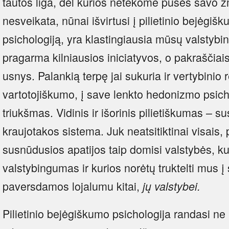
tautos liga, dėl kurios netekome pusės savo ž
nesveikata, nūnai išvirtusi į pilietinio bejėgi
psichologiją, yra klastingiausia mūsų valstybi
pragarma kilniausios iniciatyvos, o pakraščiais
usnys. Palankią terpę jai sukuria ir vertybinio 
vartotojiškumo, į save lenkto hedonizmo psich
triukšmas. Vidinis ir išorinis pilietiškumas – sus
kraujotakos sistema. Juk neatsitiktinai visais, 
susnūdusios apatijos taip domisi valstybės, 
valstybingumas ir kurios norėtų truktelti mus į
paversdamos lojalumu kitai,
jų valstybei.
Pilietinio bejėgiškumo psichologija randasi ne 