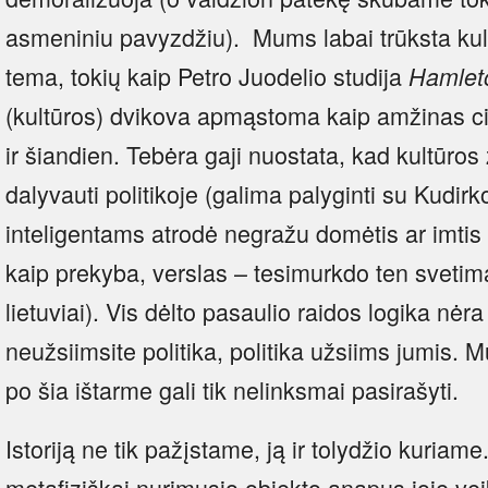
asmeniniu pavyzdžiu). Mums labai trūksta kul
tema, tokių kaip Petro Juodelio studija
Hamlet
(kultūros) dvikova apmąstoma kaip amžinas civi
ir šiandien. Tebėra gaji nuostata, kad kultūr
dalyvauti politikoje (galima palyginti su Kudirko
inteligentams atrodė negražu domėtis ar imtis t
kaip prekyba, verslas – tesimurkdo ten svetima
lietuviai). Vis dėlto pasaulio raidos logika nėra
neužsiimsite politika, politika užsiims jumis. 
po šia ištarme gali tik nelinksmai pasirašyti.
Istoriją ne tik pažįstame, ją ir tolydžio kuriame
metafiziškai nurimusio objekto anapus joje veik