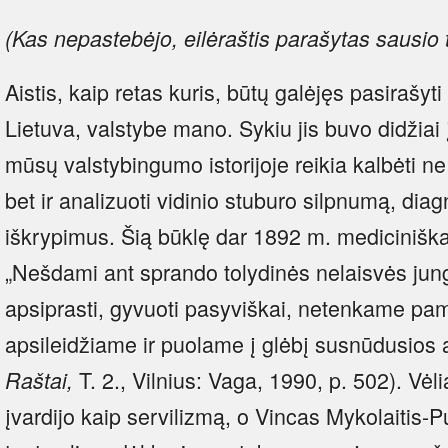
(Kas nepastebėjo, eilėraštis parašytas sausio t
Aistis, kaip retas kuris, būtų galėjęs pasirašyti
Lietuva, valstybe mano. Sykiu jis buvo didžia
mūsų valstybingumo istorijoje reikia kalbėti n
bet ir analizuoti vidinio stuburo silpnumą, diag
iškrypimus. Šią būklę dar 1892 m. mediciniškai
„Nešdami ant sprando tolydinės nelaisvės ju
apsiprasti, gyvuoti pasyviškai, netenkame pa
apsileidžiame ir puolame į glėbį susnūdusios a
T. 2., Vilnius: Vaga, 1990, p. 502). Vėl
Raštai,
įvardijo kaip servilizmą, o Vincas Mykolaitis-