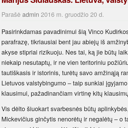
Parašė
admin
2016 m. gruodžio 20 d.
Pasirinkdamas pavadinimui šią Vinco Kudirko
parafrazę, tikriausiai bent jau abiejų iš amžin
akyse stipriai rizikuoju. Nes tai, ką jie būtų la
niekaip nesutaptų, ir ne vien teritoriniu požiūri
tautiškasis ir istorinis, turėtų savo amžinąją
Lietuvos valstybingumo – taip sunkiai įgyjamo
klausimui, pažadinančiam virtinę kitų klausimų
Vis dėlto šiuokart svarbesnės būtų aplinkybės,
Mickevičius ginčytis nenorėtų ir negalėtų – o t