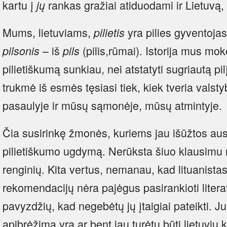
kartu į
rankas gražiai atiduodami ir Lietuvą
jų
Mums, lietuviams,
yra pilies gyventojas
pilietis
– iš
(pilis,rūmai). Istorija mus mo
pilsonis
pils
pilietiškumą sunkiau, nei atstatyti sugriautą pilį.
trukmė iš esmės tęsiasi tiek, kiek tveria valstyb
pasaulyje ir mūsų sąmonėje, mūsų atmintyje.
Čia susirinkę žmonės, kuriems jau išūžtos au
pilietiškumo ugdymą. Nerūksta šiuo klausimu 
renginių. Kita vertus, nemanau, kad lituanista
rekomendacijų nėra pajėgus pasirankioti literat
pavyzdžių, kad negebėtų jų įtaigiai pateikti. Ju
apibrėžimą yra ar bent jau turėtų būti lietuvių ka