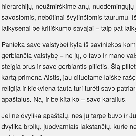
hierarchijų, neužmirškime anų, nuodėmingųjų l
savosiomis, nebūtinai švytinčiomis taurumu. Iš
laikysenai be kritiškumo savajai – taip pat lai
Panieka savo valstybei kyla iš saviniekos kom
gerbiančią valstybę – ne jų, o tavo ir mano v
steigia orus ir save gerbiantis pilietis. Šią p
kartą primena Aistis, jau cituotame laiške raš
religija ir kiekviena tauta turi turėti savo patri
apaštalus. Na, ir be kita ko – savo karalius.
Jei ne dvylika apaštalų, nes jų tarpe buvo ir Jud
dvylika brolių, juodvarniais lakstančių, kurie n