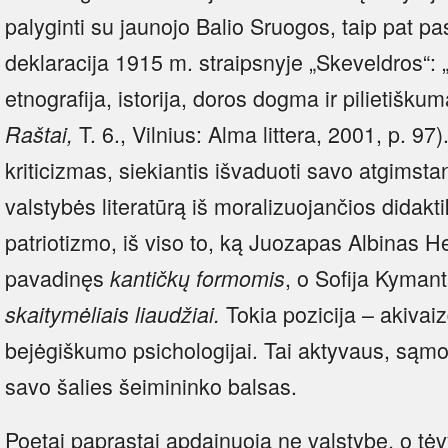
palyginti su jaunojo Balio Sruogos, taip pat pa
deklaracija 1915 m. straipsnyje „Skeveldros“: „I
etnografija, istorija, doros dogma ir pilietiškum
T. 6., Vilnius: Alma littera, 2001, p. 97)
Raštai,
kriticizmas, siekiantis išvaduoti savo atgimstan
valstybės literatūrą iš moralizuojančios didakti
patriotizmo, iš viso to, ką Juozapas Albinas 
pavadinęs
, o Sofija Kymant
kantičkų formomis
Tokia pozicija – akivaizd
skaitymėliais liaudžiai.
bejėgiškumo psichologijai. Tai aktyvaus, sąmon
savo šalies šeimininko balsas.
Poetai paprastai apdainuoja ne valstybę, o tėv