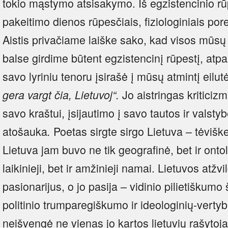
tokio mąstymo atsisakymo. Iš egzistencinio rū
pakeitimo dienos rūpesčiais, fiziologiniais por
Aistis privačiame laiške sako, kad visos mūsų 
balse girdime būtent egzistencinį rūpestį, atpaž
savo lyriniu tenoru įsirašė į mūsų atmintį eilu
Jo aistringas kriticiz
gera vargt čia, Lietuvoj“.
savo kraštui, įsijautimo į savo tautos ir valstybė
atošauka
Poetas sirgte sirgo Lietuva – tėviške
.
Lietuva jam buvo ne tik geografinė, bet ir onto
laikinieji, bet ir amžinieji namai. Lietuvos atžvil
pasionarijus, o jo pasija – vidinio pilietiškumo
politinio trumparegiškumo ir ideologinių-verty
neišvengė ne vienas jo kartos lietuvių rašytoj