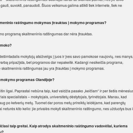
auti, suvokti, panaudoti. Šiuos veiksmus galima atlikti tiek internete, tiek ne
skaitmeninio raštingumo mokymas įtrauktas į mokymo programas?
ymo programą skaitmeninis raštingumas dar nėra įtrauktas.
 nemoko?
 dešimtadalis mokytojų atsižvelgs į juos ir įves savo pamokose naujovių, nes manys
svarbą pripažįsta, bet programos dar nepakeitė. Kadangi nesikeičia programa,
yse skaitmeninis raštingumas jau yra įtrauktas į mokymo programas.
 į mokymo programas Olandijoje?
itin ilgai. Paprastai nebūna taip, kad valdžia pasako „keičiam“ ir per šešis mėnesiu
ais specialistais – mokytojais, universitetų dėstytojais, tyrinėtojais. Manau, kad
aug po ketverių metų. Tuomet dar poros metų prireiktų leidėjams, kad parengtų
 neturės kito kelio: jie privalės mokyti skaitmeninio raštingumo, nes užduotys bus i
čiasi taip greitai. Kaip atrodys skaitmeninio raštingumo vadovėliai, kuriems
tų?