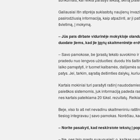
Galiausiai itin stiprėja suklastotų naujienų invazij
pasirodžiusią informaciją, kaip atpažinti, ar ji p
švietimą, į mokymą.
– Jūs pats dirbate vidurinėje mokykloje oland
duodate jiems, kad jie įgytų skaitmeninėje er
– Savo pamokose, be įprastų teksto suvokimo ir
pradedu nuo lengvos užduoties: duodu tris šaltiniu
laiko pamąstyti, ir tuomet kalbamės, dalijamės sav
patys. Jei, tarkim, sąrašą dešimties dalykų, kuriu
Kartais mokiniai turi parašyti rašinį naudodamies
paieškos sistemomis, juk informaciją padeda rasti
nes kartais pateikiama 20 tūkst. rezultatų. Reikia 
Beje, viso to aš net nevadinu skaitmeniniu rašt
tiesiog integravau į savo pamokas. Norėčiau, kad t
– Norite pasakyti, kad neskirstote tekstų į pop
– Ne, nes taip mąsto suaugusieji: o, kažkas nauj