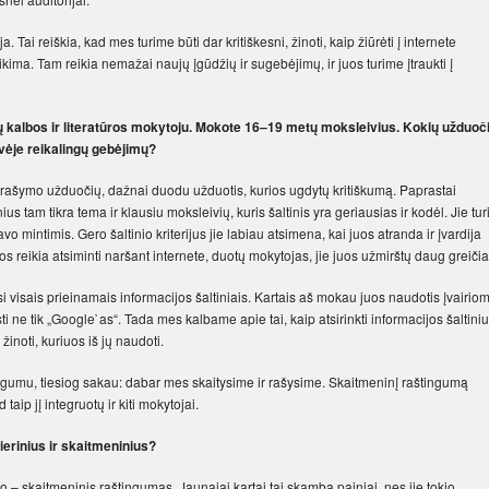
a. Tai reiškia, kad mes turime būti dar kritiškesni, žinoti, kaip žiūrėti į internete
atikima. Tam reikia nemažai naujų įgūdžių ir sugebėjimų, ir juos turime įtraukti į
ų kalbos ir literatūros mokytoju. Mokote 16–19 metų moksleivius. Kokių užduoč
dvėje reikalingų gebėjimų?
 rašymo užduočių, dažnai duodu užduotis, kurios ugdytų kritiškumą. Paprastai
s tam tikra tema ir klausiu moksleivių, kuris šaltinis yra geriausias ir kodėl. Jie tur
o mintimis. Gero šaltinio kriterijus jie labiau atsimena, kai juos atranda ir įvardija
os reikia atsiminti naršant internete, duotų mokytojas, jie juos užmirštų daug greičia
i visais prieinamais informacijos šaltiniais. Kartais aš mokau juos naudotis įvairiom
 ne tik „Google`as“. Tada mes kalbame apie tai, kaip atsirinkti informacijos šaltiniu
žinoti, kuriuos iš jų naudoti.
ingumu, tiesiog sakau: dabar mes skaitysime ir rašysime. Skaitmeninį raštingumą
aip jį integruotų ir kiti mokytojai.
ierinius ir skaitmeninius?
o – skaitmeninis raštingumas. Jaunajai kartai tai skamba painiai, nes jie tokio