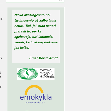
Nieko dvasingesnio nei
ir
širdingesnio už kalbą tauta
neturi. Tad, jei tauta nenori
prarasti to, per ką
egzistuoja, turi labiausiai
žiūrėti, kad nebūtų darkoma
jos kalba.
io
Ernst Moritz Arndt
ų
r
r