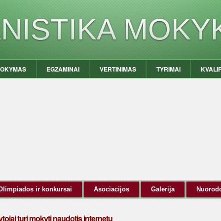
ANISTIKA MOKY
OKYMAS
EGZAMINAI
VERTINIMAS
TYRIMAI
KVALI
Olimpiados ir konkursai
Asociacijos
Galerija
Nuorod
ojai turi mokyti naudotis internetu