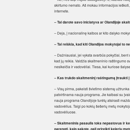
skirtumo nemato. Aš mokau informacijos ieškoti, g
internete.
– Tai darote savo iniciatyva ar Olandijoje 
– Deja, į nacionalinę kalbos ar kito dalyko mok
– Tai reiškia, kad kiti Olandijos mokytojai to
– Dažniausiai, jei vyksta svarbūs pokyčiai, bent
kad jų reikia. Valdžia skaitmeninio raštingumo 
nesikeičia ir vadovėliai. Tiesa, kai kuriose šal
– Kas trukdo skaitmeninį raštingumą įtraukti
– Visų pirma, pakeisti švietimo sistemą užtrunka 
patvirtinama nauja programa. Jie kalbasi su įvairi
nauja programa Olandijoje turėtų atsirasti mažd
vadovėlius. Taigi po kokių šešerių metų mokytojai
vadovėliuose.
– Skaitmeninis pasaulis toks nepastovus ir kei
parengti, kaip sakote, gali prireikti kelerių me