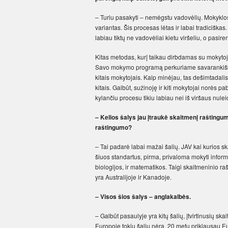
– Turiu pasakyti – nemėgstu vadovėlių. Mokyklos 
variantas. Šis procesas lėtas ir labai tradiciš
labiau tiktų ne vadovėliai kietu viršeliu, o pasir
Kitas metodas, kurį taikau dirbdamas su mokytoj
Savo mokymo programą perkuriame savarankiškai,
kitais mokytojais. Kaip minėjau, tas dešimtadalis 
kitais. Galbūt, sužinoję ir kiti mokytojai norės p
kylančiu procesu tikiu labiau nei iš viršaus nule
– Kelios šalys jau įtraukė skaitmenį raštingu
raštingumo?
– Tai padarė labai mažai šalių. JAV kai kurios 
šiuos standartus, pirma, privaloma mokyti informa
biologijos, ir matematikos. Taigi skaitmeninio ra
yra Australijoje ir Kanadoje.
– Visos šios šalys – anglakalbės.
– Galbūt pasaulyje yra kitų šalių, įtvirtinusi
Europoje tokių šalių nėra. 20 metų priklausau Eu