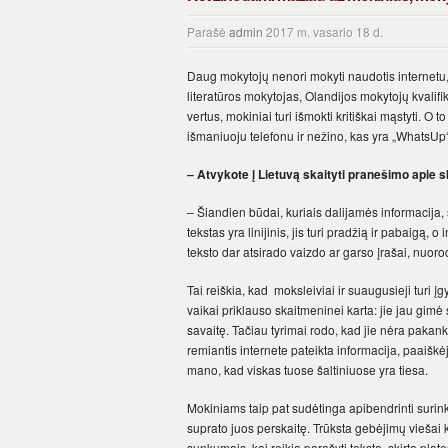
Parašė
admin
2017 m. vasario 18 d.
Daug mokytojų nenori mokyti naudotis internetu,
literatūros mokytojas, Olandijos mokytojų kvalifik
vertus, mokiniai turi išmokti kritiškai mąstyti. O t
išmaniuoju telefonu ir nežino, kas yra „WhatsUp“
– Atvykote į Lietuvą skaityti pranešimo apie 
– Šiandien būdai, kuriais dalijamės informacija,
tekstas yra linijinis, jis turi pradžią ir pabaigą,
teksto dar atsirado vaizdo ar garso įrašai, nuorod
Tai reiškia, kad moksleiviai ir suaugusieji turi
vaikai priklauso skaitmeninei karta: jie jau gimė
savaitę. Tačiau tyrimai rodo, kad jie nėra paka
remiantis internete pateikta informacija, paaiškėj
mano, kad viskas tuose šaltiniuose yra tiesa.
Mokiniams taip pat sudėtinga apibendrinti surinktą
suprato juos perskaitę. Trūksta gebėjimų viešai 
sunkumais, kai reikia parašyti tekstą, skirtą plate