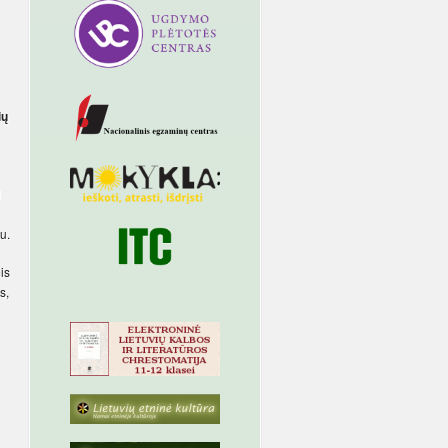
ių
i
u.
is
s,