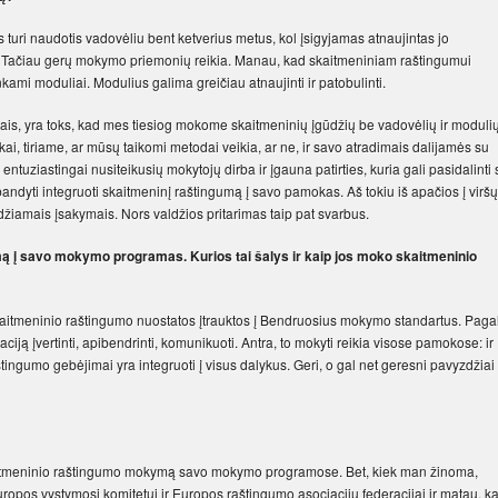
turi naudotis vadovėliu bent ketverius metus, kol įsigyjamas atnaujintas jo
kas. Tačiau gerų mokymo priemonių reikia. Manau, kad skaitmeniniam raštingumui
enkami moduliai. Modulius galima greičiau atnaujinti ir patobulinti.
ais, yra toks, kad mes tiesiog mokome skaitmeninių įgūdžių be vadovėlių ir modulių
 tiriame, ar mūsų taikomi metodai veikia, ar ne, ir savo atradimais dalijamės su
entuziastingai nusiteikusių mokytojų dirba ir įgauna patirties, kuria gali pasidalinti 
abandyti integruoti skaitmeninį raštingumą į savo pamokas. Aš tokiu iš apačios į viršų
idžiamais įsakymais. Nors valdžios pritarimas taip pat svarbus.
mą į savo mokymo programas. Kurios tai šalys ir kaip jos moko skaitmeninio
skaitmeninio raštingumo nuostatos įtrauktos į Bendruosius mokymo standartus. Paga
ciją įvertinti, apibendrinti, komunikuoti. Antra, to mokyti reikia visose pamokose: ir
štingumo gebėjimai yra integruoti į visus dalykus. Geri, o gal net geresni pavyzdžiai
ų skaitmeninio raštingumo mokymą savo mokymo programose. Bet, kiek man žinoma,
ropos vystymosi komitetui ir Europos raštingumo asociacijų federacijai ir matau, k