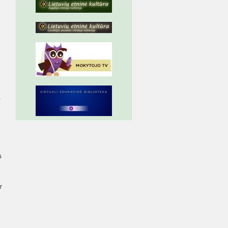
,
s
r