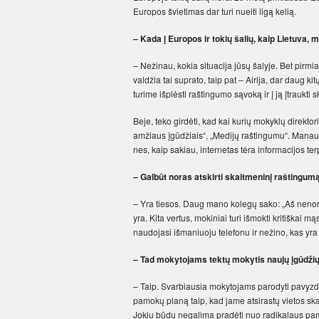
Europos švietimas dar turi nueiti ilgą kelią.
– Kada į Europos ir tokių šalių, kaip Lietuv
– Nežinau, kokia situacija jūsų šalyje. Bet pirmi
valdžia tai suprato, taip pat – Airija, dar daug 
turime išplėsti raštingumo sąvoką ir į ją įtraukti 
Beje, teko girdėti, kad kai kurių mokyklų direkto
amžiaus įgūdžiais“, „Medijų raštingumu“. Manau, 
nes, kaip sakiau, internetas tėra informacijos terp
– Galbūt noras atskirti skaitmeninį raštingu
– Yra tiesos. Daug mano kolegų sako: „Aš nenoriu
yra. Kita vertus, mokiniai turi išmokti kritiškai mąs
naudojasi išmaniuoju telefonu ir nežino, kas yr
– Tad mokytojams tektų mokytis naujų įgūdži
– Taip. Svarbiausia mokytojams parodyti pavyzdžių
pamokų planą taip, kad jame atsirastų vietos skai
Jokiu būdu negalima pradėti nuo radikalaus pamo