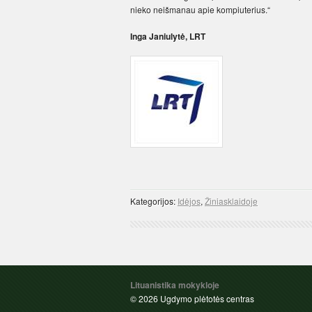
nieko neišmanau apie kompiuterius.“
Inga Janiulytė, LRT
Kategorijos:
Idėjos
,
Žiniasklaidoje
Lituanistika mokykloje
© 2026 Ugdymo plėtotės centras