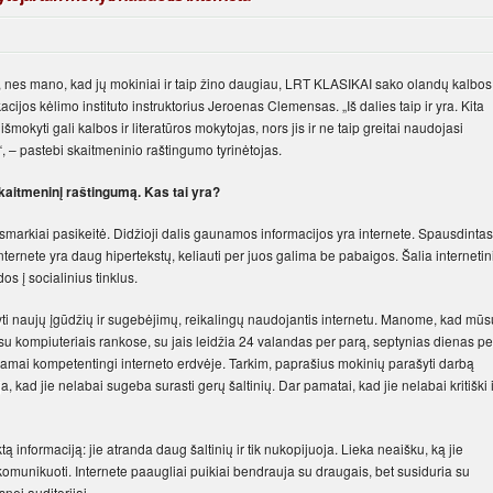
 nes mano, kad jų mokiniai ir taip žino daugiau, LRT KLASIKAI sako olandų kalbos 
acijos kėlimo instituto instruktorius Jeroenas Clemensas. „Iš dalies taip ir yra. Kita
o išmokyti gali kalbos ir literatūros mokytojas, nors jis ir ne taip greitai naudojasi
, – pastebi skaitmeninio raštingumo tyrinėtojas.
skaitmeninį raštingumą. Kas tai yra?
 smarkiai pasikeitė. Didžioji dalis gaunamos informacijos yra internete. Spausdintas
 o internete yra daug hipertekstų, keliauti per juos galima be pabaigos. Šalia internetin
os į socialinius tinklus.
 įgyti naujų įgūdžių ir sugebėjimų, reikalingų naudojantis internetu. Manome, kad mūs
 su kompiuteriais rankose, su jais leidžia 24 valandas per parą, septynias dienas pe
nkamai kompetentingi interneto erdvėje. Tarkim, paprašius mokinių parašyti darbą
a, kad jie nelabai sugeba surasti gerų šaltinių. Dar pamatai, kad jie nelabai kritiški i
 informaciją: jie atranda daug šaltinių ir tik nukopijuoja. Lieka neaišku, ką jie
komunikuoti. Internete paaugliai puikiai bendrauja su draugais, bet susiduria su
snei auditorijai.