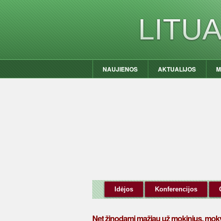
LITU
NAUJIENOS
AKTUALIJOS
M
Idėjos
Konferencijos
Net žinodami mažiau už mokinius, mokyt