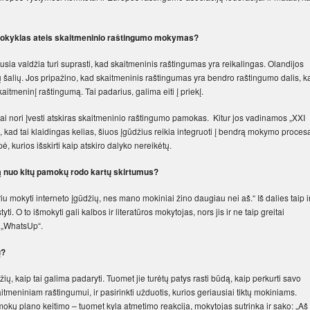
a, mokyklas ateis skaitmeninio raštingumo mokymas?
ausia valdžia turi suprasti, kad skaitmeninis raštingumas yra reikalingas. Olandijos
kitų šalių. Jos pripažino, kad skaitmeninis raštingumas yra bendro raštingumo dalis, k
skaitmeninį raštingumą. Tai padarius, galima eiti į priekį.
riai nori įvesti atskiras skaitmeninio raštingumo pamokas. Kitur jos vadinamos „XXI
kad tai klaidingas kelias, šiuos įgūdžius reikia integruoti į bendrą mokymo proces
ė, kurios išskirti kaip atskiro dalyko nereikėtų.
mą nuo kitų pamokų rodo kartų skirtumus?
 mokyti interneto įgūdžių, nes mano mokiniai žino daugiau nei aš.“ Iš dalies taip i
tyti. O to išmokyti gali kalbos ir literatūros mokytojas, nors jis ir ne taip greitai
a „WhatsUp“.
ų?
, kaip tai galima padaryti. Tuomet jie turėtų patys rasti būdą, kaip perkurti savo
tmeniniam raštingumui, ir pasirinkti užduotis, kurios geriausiai tiktų mokiniams.
kų plano keitimo – tuomet kyla atmetimo reakcija, mokytojas sutrinka ir sako: „Aš