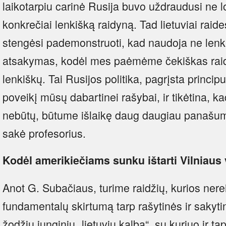
laikotarpiu carinė Rusija buvo uždraudusi ne l
konkrečiai lenkišką raidyną. Tad lietuviai raide
stengėsi pademonstruoti, kad naudoja ne lenki
atsakymas, kodėl mes paėmėme čekiškas raid
lenkiškų. Tai Rusijos politika, pagrįsta princip
poveikį mūsų dabartinei rašybai, ir tikėtina, 
nebūtų, būtume išlaikę daug daugiau panašumų
sakė profesorius.
Kodėl amerikiečiams sunku ištarti Vilniaus
Anot G. Subačiaus, turime raidžių, kurios nerei
fundamentalų skirtumą tarp rašytinės ir sakyti
žodžių junginiu „lietuvių kalba“, su kuriuo ir tap