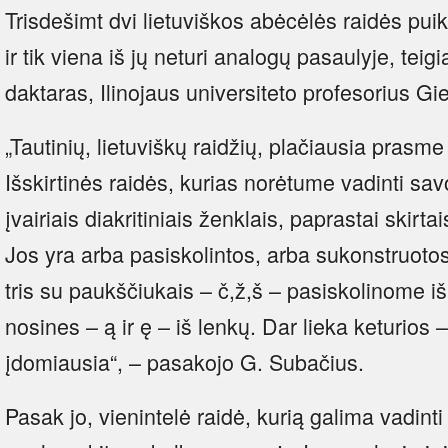
Trisdešimt dvi lietuviškos abėcėlės raidės puikia
ir tik viena iš jų neturi analogų pasaulyje, teig
daktaras, Ilinojaus universiteto profesorius Gi
„Tautinių, lietuviškų raidžių, plačiausia prasme ž
Išskirtinės raidės, kurias norėtume vadinti sa
įvairiais diakritiniais ženklais, paprastai skirtai
Jos yra arba pasiskolintos, arba sukonstruotos
tris su paukščiukais – č,ž,š – pasiskolinome i
nosines – ą ir ę – iš lenkų. Dar lieka keturios – ū
įdomiausia“, – pasakojo G. Subačius.
Pasak jo, vienintelė raidė, kurią galima vadinti 