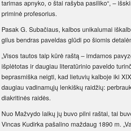
tarimas apnyko, o štai rašyba pasiliko“, – išsk
priminė profesorius.
Pasak G. Subačiaus, kalbos unikalumai iškalbin
gilus bendras paveldas glūdi po šiomis detalė
„Visos tautos taip kūrė raštą – imdamos pavyz
išplėtotas ir daugiau literatūrinio paveldo turin
beprasmiška neigti, kad lietuvių kalboje iki X
daugiau vadinamųjų lenkiškų raidžių: perbraukta 
diakritinės raidės.
Nuo Mažvydo laikų jų buvo pilni raštai, tai b
Vincas Kudirka pašalino maždaug 1890 m. „V