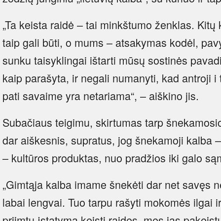
„Ta keista raidė – tai minkštumo ženklas. Kitų
taip gali būti, o mums – atsakymas kodėl, pav
sunku taisyklingai ištarti mūsų sostinės pavadi
kaip parašyta, ir negali numanyti, kad antroji i
pati savaime yra netariama“, – aiškino jis.
Subačiaus teigimu, skirtumas tarp šnekamosio
dar aiškesnis, supratus, jog šnekamoji kalba –
– kultūros produktas, nuo pradžios iki galo 
„Gimtąja kalba imame šnekėti dar net savęs 
labai lengvai. Tuo tarpu rašyti mokomės ilgai i
priimtų įstatymą keisti raides, mes jas pakei