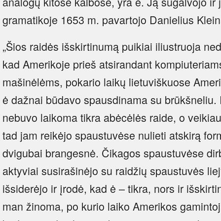
analogų kitose kalbose, yra ė. Ją sugalvojo ir 
gramatikoje 1653 m. pavartojo Danielius Klein
„Šios raidės išskirtinumą puikiai iliustruoja 
kad Amerikoje prieš atsirandant kompiuteriams
mašinėlėms, pokario laikų lietuviškuose Ameri
ė dažnai būdavo spausdinama su brūkšneliu. P
nebuvo laikoma tikra abėcėlės raide, o veikia
tad jam reikėjo spaustuvėse nulieti atskirą f
dvigubai brangesnė. Čikagos spaustuvėse dir
aktyviai susirašinėjo su raidžių spaustuvės liej
išsiderėjo ir įrodė, kad ė – tikra, nors ir išski
man žinoma, po kurio laiko Amerikos gamintojai