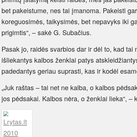
bet pakeistume, nes tai įmanoma. Pakeisti ga
koreguosimės, taikysimės, bet nepavyks iki ga
prigimtis“, – sakė G. Subačius.
Pasak jo, raidės svarbios dar ir dėl to, kad tai n
išliekantys kalbos ženklai patys atskleidžiantys
padedantys geriau suprasti, kas ir kodėl esam
„Juk raštas – tai net ne kalba, o kalbos pėdsak
jos pėdsakai. Kalbos nėra, o ženklai lieka“, – 