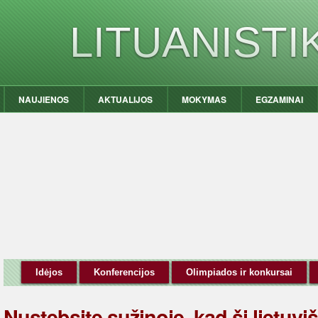
LITUANIST
NAUJIENOS
AKTUALIJOS
MOKYMAS
EGZAMINAI
Idėjos
Konferencijos
Olimpiados ir konkursai
Nustebsite sužinoję, kad ši lietuviš