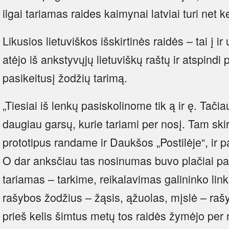
ilgai tariamas raides kaimynai latviai turi net k
Likusios lietuviškos išskirtinės raidės – tai į ir 
atėjo iš ankstyvųjų lietuviškų raštų ir atspindi
pasikeitusį žodžių tarimą.
„Tiesiai iš lenkų pasiskolinome tik ą ir ę. Ta
daugiau garsų, kurie tariami per nosį. Tam skirt
prototipus randame ir Daukšos „Postilėje“, ir 
O dar anksčiau tas nosinumas buvo plačiai paplit
tariamas – tarkime, reikalavimas galininko link
rašybos žodžius – žąsis, ąžuolas, mįslė – rašyt
prieš kelis šimtus metų tos raidės žymėjo per