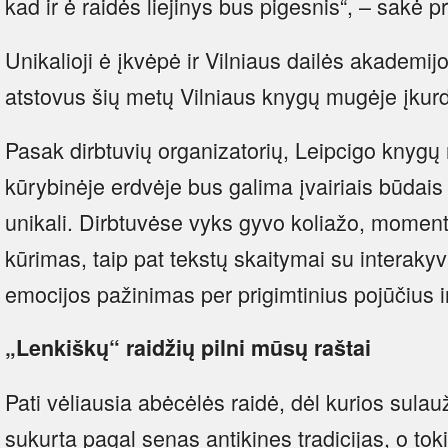
kad ir ė raidės liejinys bus pigesnis“, – sakė p
Unikalioji ė įkvėpė ir Vilniaus dailės akademi
atstovus šių metų Vilniaus knygų mugėje įkurdi
Pasak dirbtuvių organizatorių, Leipcigo knygų
kūrybinėje erdvėje bus galima įvairiais būdais p
unikali. Dirbtuvėse vyks gyvo koliažo, moment
kūrimas, taip pat tekstų skaitymai su interakyvi
emocijos pažinimas per prigimtinius pojūčius 
„Lenkiškų“ raidžių pilni mūsų raštai
Pati vėliausia abėcėlės raidė, dėl kurios sulauž
sukurta pagal senas antikines tradicijas, o to