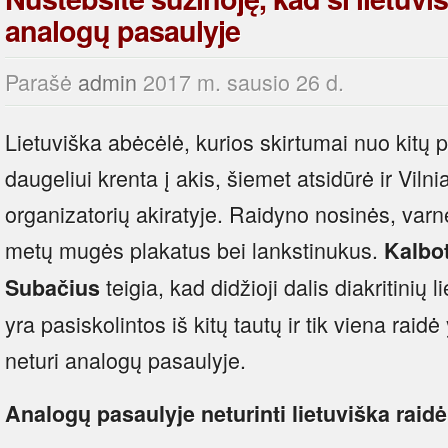
analogų pasaulyje
Parašė
admin
2017 m. sausio 26 d.
Lietuviška abėcėlė, kurios skirtumai nuo kitų 
daugeliui krenta į akis, šiemet atsidūrė ir Vi
organizatorių akiratyje. Raidyno nosinės, varne
metų mugės plakatus bei lankstinukus.
Kalbot
teigia, kad didžioji dalis diakritinių 
Subačius
yra pasiskolintos iš kitų tautų ir tik viena raidė
neturi analogų pasaulyje.
Analogų pasaulyje neturinti lietuviška raidė