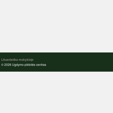
Lituanistika mokykloje
© 2026 Ugdymo plėtotės centras