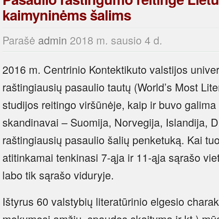
kaimyninėms šalims
Parašė
admin
2018 m. sausio 4 d.
2016 m. Centrinio Kontektikuto valstijos unive
raštingiausių pasaulio tautų (World’s Most Li
studijos reitingo viršūnėje, kaip ir buvo galima 
skandinavai – Suomija, Norvegija, Islandija, Da
raštingiausių pasaulio šalių penketuką. Kai tu
atitinkamai tenkinasi 7-ąja ir 11-ąja sąrašo vie
labo tik sąrašo viduryje.
Ištyrus 60 valstybių literatūrinio elgesio charak
mokymosi amžių, spaudos skaitymą ir kt.) mūsų 