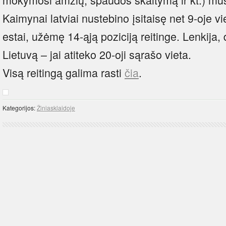
Kaimynai latviai nustebino įsitaisę net 9-oje vie
estai, užėmę 14-ąją poziciją reitinge. Lenkija, 
Lietuvą – jai atiteko 20-oji sąrašo vieta.
Visą reitingą galima rasti
čia
.
Kategorijos:
Žiniasklaidoje