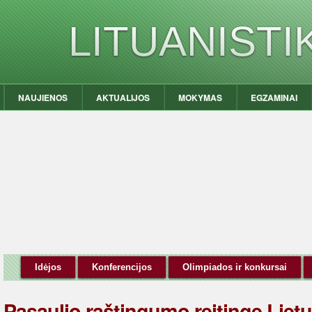
LITUANIST
NAUJIENOS
AKTUALIJOS
MOKYMAS
EGZAMINAI
Idėjos
Konferencijos
Olimpiados ir konkursai
Pasaulio raštingumo reitinge Lietu