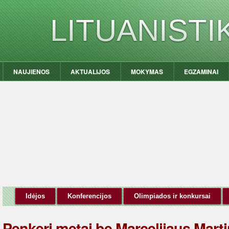
LITUANIST
NAUJIENOS
AKTUALIJOS
MOKYMAS
EGZAMINAI
Idėjos
Konferencijos
Olimpiados ir konkursai
Penkeri metai be Marcelijaus Marti