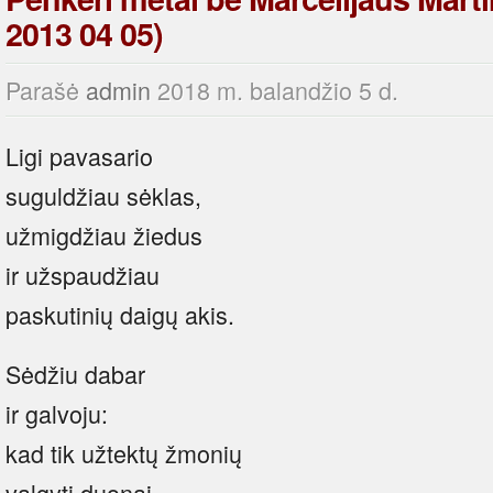
2013 04 05)
Parašė
admin
2018 m. balandžio 5 d.
Ligi pavasario
suguldžiau sėklas,
užmigdžiau žiedus
ir užspaudžiau
paskutinių daigų akis.
Sėdžiu dabar
ir galvoju:
kad tik užtektų žmonių
valgyti duonai,