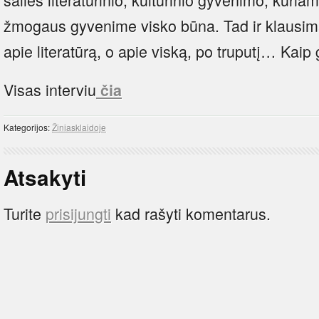
žmogaus gyvenime visko būna. Tad ir klausima
apie literatūrą, o apie viską, po truputį… Ka
Visas interviu
čia
Kategorijos:
Žiniasklaidoje
Atsakyti
Turite
prisijungti
kad rašyti komentarus.