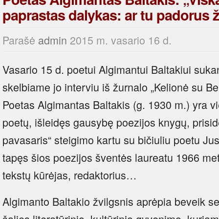
paprastas dalykas: ar tu padorus 
Parašė
admin
2015 m. vasario 16 d.
Vasario 15 d. poetui Algimantui Baltakiui suk
skelbiame jo interviu iš žurnalo „Kelionė su Ber
Poetas Algimantas Baltakis (g. 1930 m.) yra v
poetų, išleidęs gausybę poezijos knygų, prisidė
pavasaris“ steigimo kartu su bičiuliu poetu Ju
tapęs šios poezijos šventės laureatu 1966 meta
tekstų kūrėjas, redaktorius…
Algimanto Baltakio žvilgsnis aprėpia beveik 
šalies literatūrinio, kultūrinio gyvenimo, kuriam