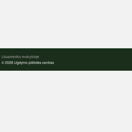
Lituanistika mokykloje
© 2026 Ugdymo plėtotės centras