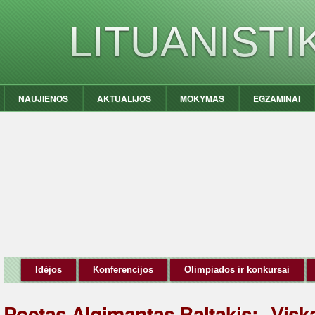
LITUANIST
NAUJIENOS
AKTUALIJOS
MOKYMAS
EGZAMINAI
Idėjos
Konferencijos
Olimpiados ir konkursai
Poetas Algimantas Baltakis: „Viską