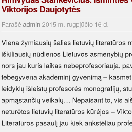
Viktorijos Daujotytės
Parašė
admin
2015 m. rugpjūčio 16 d.
Viena žymiausių šalies lietuvių literatūros m
iškiliausių nūdienos Lietuvos asmenybių pro
nors jau kuris laikas nebeprofesoriauja, pa
tebegyvena akademinį gyvenimą – kasmet 
leidyklų išleistų profesorės monografijų, stud
apmąstančių veikalų… Nepaisant to, vis aišk
neturėtos lietuvių literatūros kūrėjos – Vikt
Literatūros pasaulį jau kiek ankstėliau pro