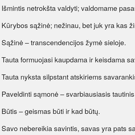
Išmintis netrokšta valdyti; valdomame pasaul
Kūrybos sąžinė; nežinau, bet juk yra kas ži
Sąžinė – transcendencijos žymė sieloje.
Tauta formuojasi kaupdama ir keisdama sa
Tauta nyksta silpstant atskiriems savaran
Paveldinti sąmonė – svarbiausiasis tautini
Būtis – geismas būti ir kad būtų.
Savo nebereikia savintis, savas yra pats sa