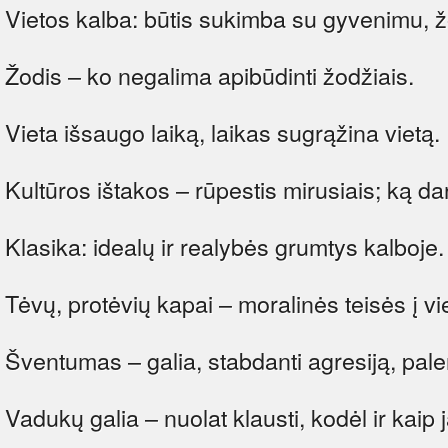
Vietos kalba: būtis sukimba su gyvenimu, žo
Žodis – ko negalima apibūdinti žodžiais.
Vieta išsaugo laiką, laikas sugrąžina vietą.
Kultūros ištakos – rūpestis mirusiais; ką dary
Klasika: idealų ir realybės grumtys kalboje.
Tėvų, protėvių kapai – moralinės teisės į v
Šventumas – galia, stabdanti agresiją, pale
Vadukų galia – nuolat klausti, kodėl ir kaip 