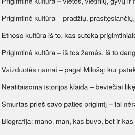
Prigimtinė kultūra – vietos, vietinių, gyvų i
Prigimtinė kultūra – pradžių, prasitęsiančių,
Etnoso kultūra iš to, kas suteka prigimtiniai
Prigimtinė kultūra – iš tos žemės, iš to dang
Vaizduotės namai – pagal Milošą: kur pateka 
Neatitaisoma istorijos klaida – beviečiai likę
Smurtas prieš savo paties prigimtį – tai nėr
Biografija: mano, man, kas buvo, bet ir kas t