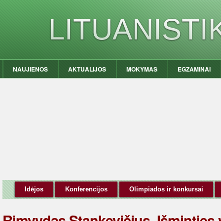
LITUANIST
NAUJIENOS
AKTUALIJOS
MOKYMAS
EGZAMINAI
Idėjos
Konferencijos
Olimpiados ir konkursai
Rimvydas Stankevičius. Išminties 