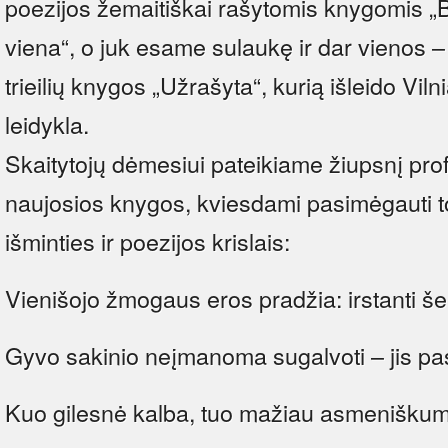
poezijos žemaitiškai rašytomis knygomis „
viena“, o juk esame sulaukę ir dar vienos –
trieilių knygos „Užrašyta“, kurią išleido Vi
leidykla.
Skaitytojų dėmesiui pateikiame žiupsnį prof
naujosios knygos, kviesdami pasimėgauti to
išminties ir poezijos krislais:
Vienišojo žmogaus eros pradžia: irstanti šei
Gyvo sakinio neįmanoma sugalvoti – jis pa
Kuo gilesnė kalba, tuo mažiau asmeniškum