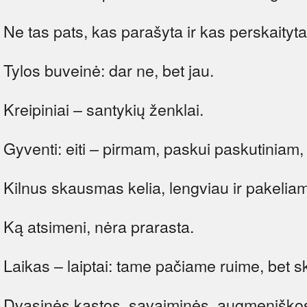
Ne tas pats, kas parašyta ir kas perskaityta
Tylos buveinė: dar ne, bet jau.
Kreipiniai – santykių ženklai.
Gyventi: eiti – pirmam, paskui paskutiniam, g
Kilnus skausmas kelia, lengviau ir pakelia
Ką atsimeni, nėra prarasta.
Laikas – laiptai: tame pačiame ruime, bet s
Dvasinės kastos, savaiminės, augmeniškos