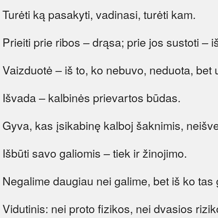
Turėti ką pasakyti, vadinasi, turėti kam.
Prieiti prie ribos – drąsa; prie jos sustoti – i
Vaizduotė – iš to, ko nebuvo, neduota, bet 
Išvada – kalbinės prievartos būdas.
Gyva, kas įsikabinę kalboj šaknimis, neišv
Išbūti savo galiomis – tiek ir žinojimo.
Negalime daugiau nei galime, bet iš ko tas g
Vidutinis: nei proto fizikos, nei dvasios rizik