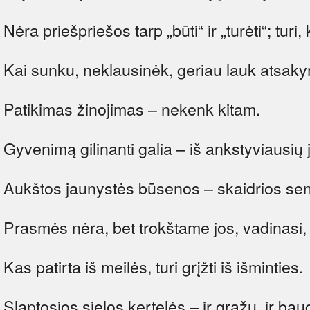
Nėra priešpriešos tarp „būti“ ir „turėti“; turi, 
Kai sunku, neklausinėk, geriau lauk atsak
Patikimas žinojimas – nekenk kitam.
Gyvenimą gilinanti galia – iš ankstyviausių 
Aukštos jaunystės būsenos – skaidrios se
Prasmės nėra, bet trokštame jos, vadinasi, t
Kas patirta iš meilės, turi grįžti iš išminties.
Slaptosios sielos kertelės – ir gražu, ir bau