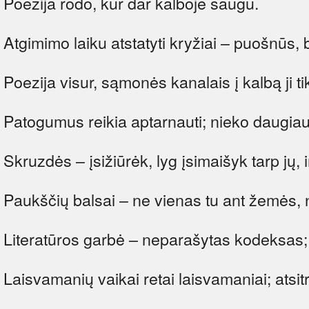
Poezija rodo, kur dar kalboje saugu.
Atgimimo laiku atstatyti kryžiai – puošnūs,
Poezija visur, sąmonės kanalais į kalbą ji tik
Patogumus reikia aptarnauti; nieko daugiau 
Skruzdės – įsižiūrėk, lyg įsimaišyk tarp jų, 
Paukščių balsai – ne vienas tu ant žemės, n
Literatūros garbė – neparašytas kodeksas; y
Laisvamanių vaikai retai laisvamaniai; atsi