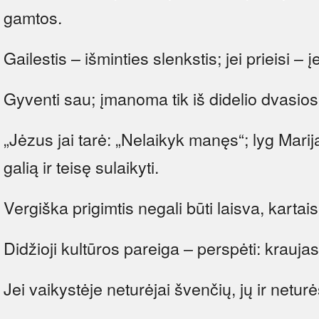
gamtos.
Gailestis – išminties slenkstis; jei prieisi – įe
Gyventi sau; įmanoma tik iš didelio dvasios
„Jėzus jai tarė: „Nelaikyk manęs“; lyg Marij
galią ir teisę sulaikyti.
Vergiška prigimtis negali būti laisva, kartais 
Didžioji kultūros pareiga – perspėti: kraujas
Jei vaikystėje neturėjai švenčių, jų ir neturės