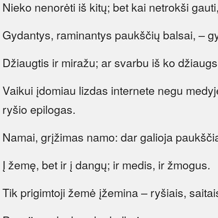
Nieko nenorėti iš kitų; bet kai netrokši gauti
Gydantys, raminantys paukščių balsai, – gy
Džiaugtis ir miražu; ar svarbu iš ko džiaug
Vaikui įdomiau lizdas internete negu medy
ryšio epilogas.
Namai, grįžimas namo: dar galioja paukš
Į žemę, bet ir į dangų; ir medis, ir žmogus.
Tik prigimtoji žemė įžemina – ryšiais, saitai