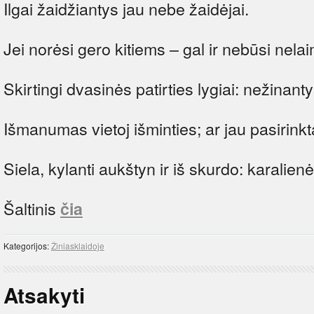
Ilgai žaidžiantys jau nebe žaidėjai.
Jei norėsi gero kitiems – gal ir nebūsi nela
Skirtingi dvasinės patirties lygiai: nežinanty
Išmanumas vietoj išminties; ar jau pasirink
Siela, kylanti aukštyn ir iš skurdo: karalienė
Šaltinis
čia
Kategorijos:
Žiniasklaidoje
Atsakyti