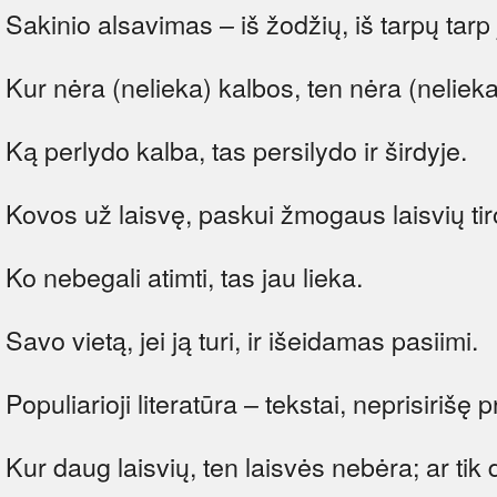
Sakinio alsavimas – iš žodžių, iš tarpų tarp j
Kur nėra (nelieka) kalbos, ten nėra (nelieka) 
Ką perlydo kalba, tas persilydo ir širdyje.
Kovos už laisvę, paskui žmogaus laisvių tiron
Ko nebegali atimti, tas jau lieka.
Savo vietą, jei ją turi, ir išeidamas pasiimi.
Populiarioji literatūra – tekstai, neprisirišę 
Kur daug laisvių, ten laisvės nebėra; ar tik