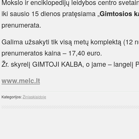
Mokslo ir enciklopedijų leidybos centro svetai
iki sausio 15 dienos pratęsiama „
Gimtosios k
prenumerata.
Galima užsakyti tik visą metų komplektą (12 n
prenumeratos kaina – 17,40 euro.
Žr. skyrelį GIMTOJI KALBA, o jame – lange
www.melc.lt
Kategorijos:
Žiniasklaidoje