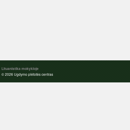
Lituanistika mokykloje
© 2026 Ugdymo plėtotės centras