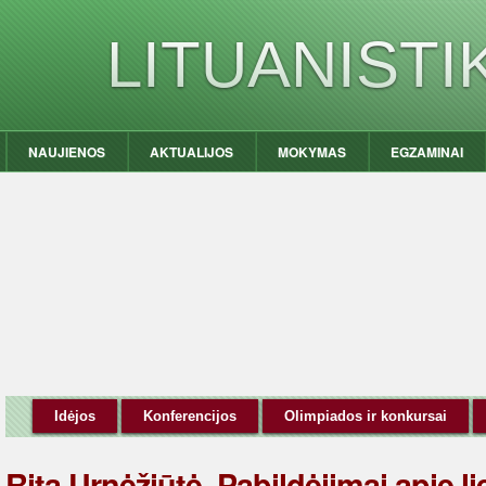
LITUANIST
NAUJIENOS
AKTUALIJOS
MOKYMAS
EGZAMINAI
Idėjos
Konferencijos
Olimpiados ir konkursai
Rita Urnėžiūtė. Pabildėjimai apie li