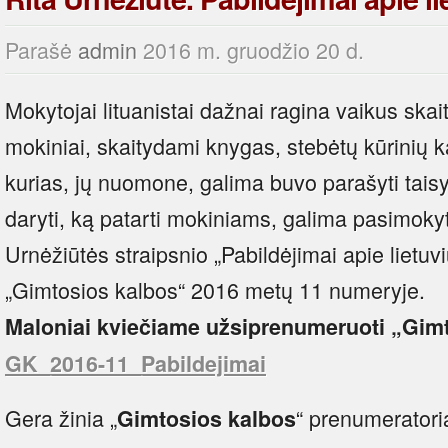
Parašė
admin
2016 m. gruodžio 20 d.
Mokytojai lituanistai dažnai ragina vaikus skai
mokiniai, skaitydami knygas, stebėtų kūrinių k
kurias, jų nuomone, galima buvo parašyti taisykl
daryti, ką patarti mokiniams, galima pasimokyti
Urnėžiūtės straipsnio „Pabildėjimai apie lietuvi
„Gimtosios kalbos“ 2016 metų 11 numeryje.
Maloniai kviečiame užsiprenumeruoti „Gim
GK_2016-11_Pabildejimai
Gera žinia „
“ prenumerator
Gimtosios kalbos