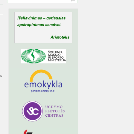
Išsilavinimas – geriausias
apsirūpinimas senatvei.
Aristotelis
au