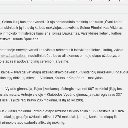
 Seimo III r.) bus apdovanoti 10-ojo nacionalinio mokinių konkurso „Švari kalba –
s mokinius ir jų lietuvių kalbos mokytojus pasveikins Seimo Pirmininkas Viktoras
mo ir mokslo ministerijos kancleris Tomas Daukantas, Valstybinės lietuvių kalbos
“ atstovė Renata Špukienė.
netinėje erdvėje vartoti lietuviškus rašmenis ir taisyklingą lietuvių kalbą, vyksta
e
www.švarikalba.lt
nuotoliniu būdu buvo atliekamos pirmojo etapo užduotys, o
so etapas ir apdovanojimų ceremonija Seime.
i kalba – švari galva“ etapą užsiregistravo beveik 15 tūkstančių moksleivių ir daugi
os trijų didžiųjų miestų – Vilniaus, Kauno ir Klaipėdos – mokyklos.
 Vyturio gimnazija, iš jos į konkursą užsiregistravo net 687 mokiniai (iš jų testą
jusiais metais. Antroje vietoje – Klaipėdos Vydūno gimnazija (užsiregistravo 337
us licėjus (užsiregistravo 235 mokiniai, testą atliko 203).
r 7 klasių mokiniai. Pirmojo etapo užduotis iš viso atliko 1 868 šeštokai ir 1 826
tokai, jų grupėje užduotis atliko 1 276 mokiniai. Į antrąjį konkurso etapą iš
 pirmojo etapo užduotis atlikusių mokinių.