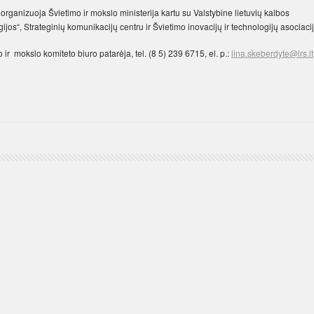
organizuoja Švietimo ir mokslo ministerija kartu su Valstybine lietuvių kalbos
jos“, Strateginių komunikacijų centru ir Švietimo inovacijų ir technologijų asociacij
ir mokslo komiteto biuro patarėja, tel. (8 5) 239 6715, el. p.:
lina.skeberdyte@lrs.lt