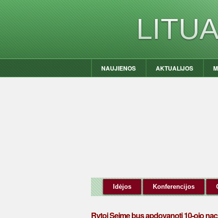
LITU
NAUJIENOS
AKTUALIJOS
M
Idėjos
Konferencijos
Rytoj Seime bus apdovanoti 10-ojo naci