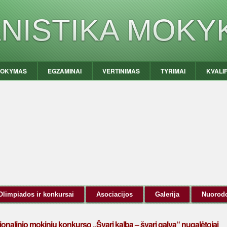
ANISTIKA MOKY
OKYMAS
EGZAMINAI
VERTINIMAS
TYRIMAI
KVALI
Olimpiados ir konkursai
Asociacijos
Galerija
Nuorod
onalinio mokinių konkurso „Švari kalba – švari galva“ nugalėtojai