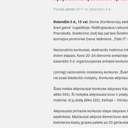
Parašė
admin
2017 m. balandžio 4 d.
Balandžio 5 d., 15 val.
Seime (Konferencijų salė,
švari galva“ nugalėtojai. Raštingiausius Lietuvo
Pranckietis. Sveikinimo žodį taip pat tars Švieti
komisijos pirmininkė Daiva Vaišnienė, „Tilde IT
Nacionalinis konkursas, skatinantis mokinius inter
dviem etapais. Kovo 20–24 dienomis svetainėj
balandžio 5 d. organizuojamas antrasis konkur
Į pirmąjį nacionalinio moksleivių konkurso „Švar
nei pusė tūkstančio mokyklų. Konkurse aktyviausi
Šiais metais aktyviausiai konkurse dalyvavo Kauno
atliko 554). Ši mokykla aktyviausia buvo ir praė
mokiniai, iš jų testą atliko 222), trečioje – Vilnia
Aktyviausiai pirmame konkurso etape dalyvavo 6 i
septintokai. Mažiausiai aktyvūs šiemet buvo dešim
kiekvienos klasių grupės pateko po 20 geriausiai