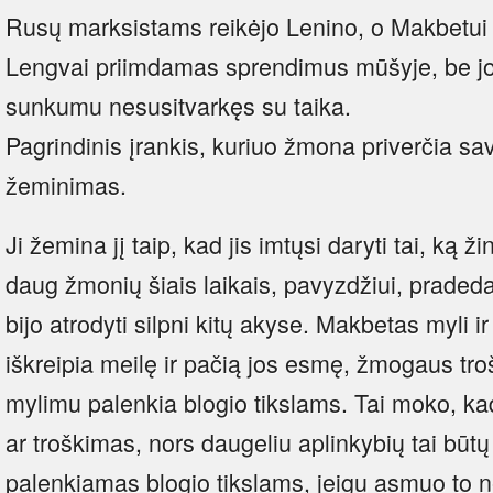
Rusų marksistams reikėjo Lenino, o Makbetui r
Lengvai priimdamas sprendimus mūšyje, be jos
sunkumu nesusitvarkęs su taika.
Pagrindinis įrankis, kuriuo žmona priverčia savo
žeminimas.
Ji žemina jį taip, kad jis imtųsi daryti tai, ką 
daug žmonių šiais laikais, pavyzdžiui, pradeda
bijo atrodyti silpni kitų akyse. Makbetas myli i
iškreipia meilę ir pačią jos esmę, žmogaus tro
mylimu palenkia blogio tikslams. Tai moko, ka
ar troškimas, nors daugeliu aplinkybių tai būtų 
palenkiamas blogio tikslams, jeigu asmuo to n