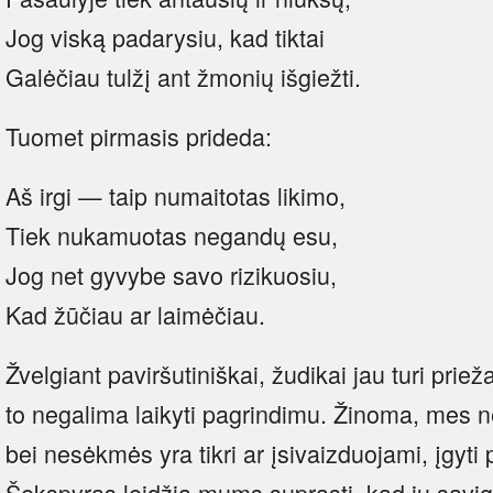
Jog viską padarysiu, kad tiktai
Galėčiau tulžį ant žmonių išgiežti.
Tuomet pirmasis prideda:
Aš irgi — taip numaitotas likimo,
Tiek nukamuotas negandų esu,
Jog net gyvybe savo rizikuosiu,
Kad žūčiau ar laimėčiau.
Žvelgiant paviršutiniškai, žudikai jau turi prie
to negalima laikyti pagrindimu. Žinoma, mes n
bei nesėkmės yra tikri ar įsivaizduojami, įgyti 
Šekspyras leidžia mums suprasti, kad jų savigai