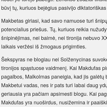
būvį tų, kuriuos bejėgius pasivijo diktatoriška
Makbetas giriasi, kad savo namuose turi šnipų
potencialius priešus. Tų, kuriuos reikia nužudy
šnipinėjimas, nei baimė, nei tironija nebuvo XX
laikais veržėsi iš žmogaus prigimties.
Šekspyras ne blogiau nei Solženycinas suvok
tironijos spąstuose vaidmenį. Kai Makdufas p
pagalbos, Malkolmas paneigia, kad jis galėtų 
Makbetui vadas, nes ir pats turi labai daug ydų
geriausia yra pačiam apsimesti blogu. Kai paga
Makdufas yra nuoširdus, nusižemina ir paaišk