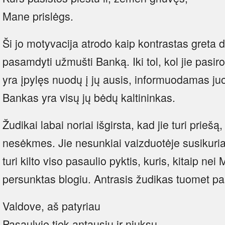
Mane prislėgs.
Ši jo motyvacija atrodo kaip kontrastas greta d
pasamdyti užmušti Banką. Iki tol, kol jie pasi
yra įpylęs nuodų į jų ausis, informuodamas juo
Bankas yra visų jų bėdų kaltininkas.
Žudikai labai noriai išgirsta, kad jie turi priešą
nesėkmes. Jie nesunkiai vaizduotėje susikuria 
turi kilto viso pasaulio pyktis, kuris, kitaip ne
persunktas blogiu. Antrasis žudikas tuomet p
Valdove, aš patyriau
Pasaulyje tiek antausių ir niuksų,