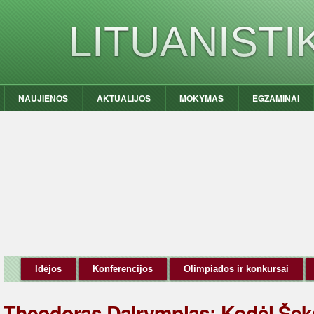
LITUANIST
NAUJIENOS
AKTUALIJOS
MOKYMAS
EGZAMINAI
Idėjos
Konferencijos
Olimpiados ir konkursai
Theodoras Dalrymplas: Kodėl Šeks