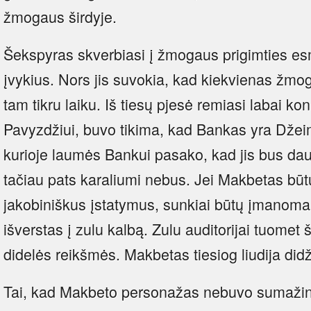
žmogaus širdyje.
Šekspyras skverbiasi į žmogaus prigimties esm
įvykius. Nors jis suvokia, kad kiekvienas žmog
tam tikru laiku. Iš tiesų pjesė remiasi labai kon
Pavyzdžiui, buvo tikima, kad Bankas yra Džeim
kurioje laumės Bankui pasako, kad jis bus dau
tačiau pats karaliumi nebus. Jei Makbetas būtų
jakobiniškus įstatymus, sunkiai būtų įmanoma p
išverstas į zulu kalbą. Zulu auditorijai tuomet 
didelės reikšmės. Makbetas tiesiog liudija didž
Tai, kad Makbeto personažas nebuvo sumažinta