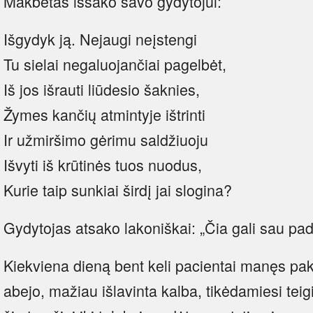
Makbetas išsako savo gydytojui:
Išgydyk ją. Nejaugi neįstengi
Tu sielai negaluojančiai pagelbėt,
Iš jos išrauti liūdesio šaknies,
Žymes kančių atmintyje ištrinti
Ir užmiršimo gėrimu saldžiuoju
Išvyti iš krūtinės tuos nuodus,
Kurie taip sunkiai širdį jai slogina?
Gydytojas atsako lakoniškai: „Čia gali sau padė
Kiekviena dieną bent keli pacientai manęs pa
abejo, mažiau išlavinta kalba, tikėdamiesi tei