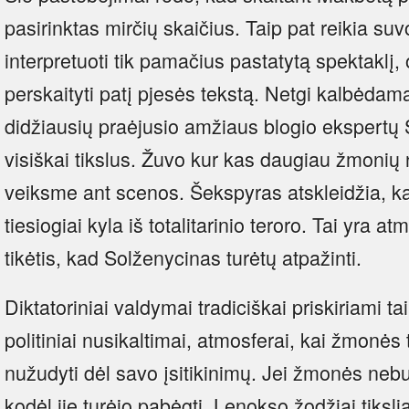
pasirinktas mirčių skaičius. Taip pat reikia suv
interpretuoti tik pamačius pastatytą spektaklį, o
perskaityti patį pjesės tekstą. Netgi kalbėdam
didžiausių praėjusio amžiaus blogio ekspertų
visiškai tikslus. Žuvo kur kas daugiau žmoni
veiksme ant scenos. Šekspyras atskleidžia, k
tiesiogiai kyla iš totalitarinio teroro. Tai yra a
tikėtis, kad Solženycinas turėtų atpažinti.
Diktatoriniai valdymai tradiciškai priskiriami tai
politiniai nusikaltimai, atmosferai, kai žmonės 
nužudyti dėl savo įsitikinimų. Jei žmonės nebu
kodėl jie turėjo pabėgti. Lenokso žodžiai tikslia