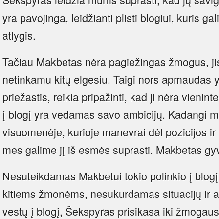
yra pavojinga, leidžianti plisti blogiui, kuris ga
atlygis.
Tačiau Makbetas nėra pagiežingas žmogus, ji
netinkamu kitų elgesiu. Taigi nors apmaudas 
priežastis, reikia pripažinti, kad ji nėra vieni
į blogį yra vedamas savo ambicijų. Kadangi 
visuomenėje, kurioje manevrai dėl pozicijos ir
mes galime jį iš esmės suprasti. Makbetas g
Nesuteikdamas Makbetui tokio polinkio į blogį,
kitiems žmonėms, nesukurdamas situacijų ir apl
vestų į blogį, Šekspyras prisikasa iki žmogaus