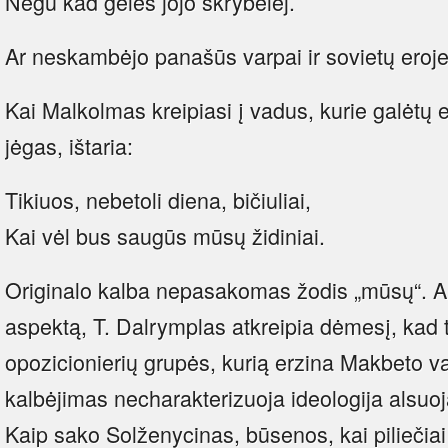
Negu kad gėlės jojo skrybėlėj.
Ar neskambėjo panašūs varpai ir sovietų eroj
Kai Malkolmas kreipiasi į vadus, kurie galėtų e
jėgas, ištaria:
Tikiuos, nebetoli diena, bičiuliai,
Kai vėl bus saugūs mūsų židiniai.
Originalo kalba nepasakomas žodis „mūsų“. A
aspektą, T. Dalrymplas atkreipia dėmesį, kad 
opozicionierių grupės, kurią erzina Makbeto v
kalbėjimas necharakterizuoja ideologija alsuoja
Kaip sako Solženycinas, būsenos, kai piliečia