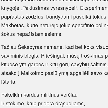
knygoje „Paklusimas vyresnybei“. Eksperiment
paprastus žodžius, bandydami paveikti tokius
Makbetas, kurie neturėjo jokio specifinio polinki
šokus nepažįstamiesiems.
Tačiau Šekspyras nemanė, kad bet koks visu
saviminis blogis. Priešingai, mūsų troškimas 
kituose yra garbės ir kitų gerų savybių šaltini
atsako į Malkolmo pasiūlymą apgailėti savo ka
ištaria:
Pakelkim kardus mirtinus verčiau
Ir stokime, kaip pridera drąsuoliams,