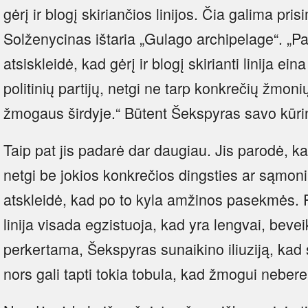
gėrį ir blogį skiriančios linijos. Čia galima prisi
Solženycinas ištaria „Gulago archipelage“. „P
atsiskleidė, kad gėrį ir blogį skirianti linija ein
politinių partijų, netgi ne tarp konkrečių žmonių
žmogaus širdyje.“ Būtent Šekspyras savo kūrini
Taip pat jis padarė dar daugiau. Jis parodė, kaip
netgi be jokios konkrečios dingsties ar sąmoni
atskleidė, kad po to kyla amžinos pasekmės
linija visada egzistuoja, kad yra lengvai, beve
perkertama, Šekspyras sunaikino iliuziją, kad
nors gali tapti tokia tobula, kad žmogui neberei