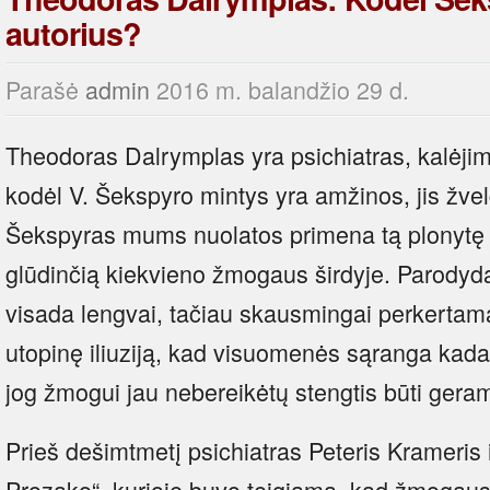
autorius?
Parašė
admin
2016 m. balandžio 29 d.
Theodoras Dalrymplas yra psichiatras, kalėji
kodėl V. Šekspyro mintys yra amžinos, jis žvel
Šekspyras mums nuolatos primena tą plonytę lin
glūdinčią kiekvieno žmogaus širdyje. Parodyd
visada lengvai, tačiau skausmingai perkertam
utopinę iliuziją, kad visuomenės sąranga kada 
jog žmogui jau nebereikėtų stengtis būti gera
Prieš dešimtmetį psichiatras Peteris Krameris 
Prozako“, kurioje buvo teigiama, kad žmogau