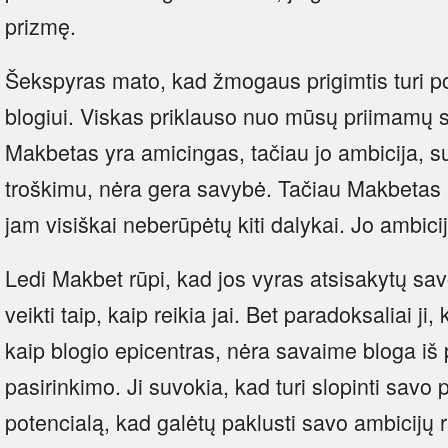
prizmę.
Šekspyras mato, kad žmogaus prigimtis turi pote
blogiui. Viskas priklauso nuo mūsų priimamų 
Makbetas yra amicingas, tačiau jo ambicija, s
troškimu, nėra gera savybė. Tačiau Makbetas 
jam visiškai neberūpėtų kiti dalykai. Jo ambici
Ledi Makbet rūpi, kad jos vyras atsisakytų sav
veikti taip, kaip reikia jai. Bet paradoksaliai ji
kaip blogio epicentras, nėra savaime bloga iš p
pasirinkimo. Ji suvokia, kad turi slopinti savo p
potencialą, kad galėtų paklusti savo ambicijų