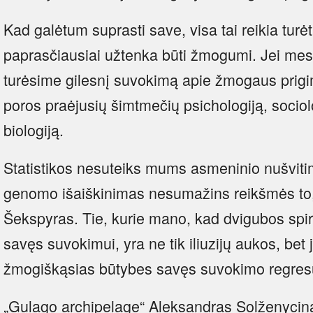
Kad galėtum suprasti save, visa tai reikia turėti
paprasčiausiai užtenka būti žmogumi. Jei mes s
turėsime gilesnį suvokimą apie žmogaus prigi
poros praėjusių šimtmečių psichologiją, sociolo
biologiją.
Statistikos nesuteiks mums asmeninio nušvi
genomo išaiškinimas nesumažins reikšmės to
Šekspyras. Tie, kurie mano, kad dvigubos spir
savęs suvokimui, yra ne tik iliuzijų aukos, bet 
žmogiškąsias būtybes savęs suvokimo regres
„Gulago archipelage“ Aleksandras Solženycin