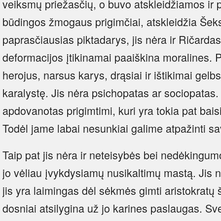
veiksmų priežasčių, o buvo atskleidžiamos ir p
būdingos žmogaus prigimčiai, atskleidžia Šek
paprasčiausias piktadarys, jis nėra ir Ričardas I
deformacijos įtikinamai paaiškina moralines. 
herojus, narsus karys, drąsiai ir ištikimai gel
karalystę. Jis nėra psichopatas ar sociopatas
apdovanotas prigimtimi, kuri yra tokia pat bais
Todėl jame labai nesunkiai galime atpažinti sa
Taip pat jis nėra ir neteisybės bei nedėkingu
jo vėliau įvykdysiamų nusikaltimų mastą. Jis ne
jis yra laimingas dėl sėkmės gimti aristokratų 
dosniai atsilygina už jo karines paslaugas. 