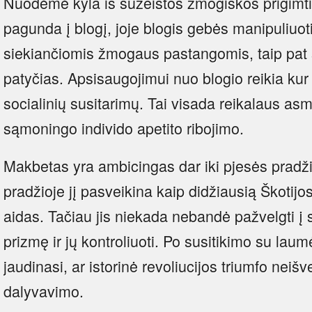
Nuodėmė kyla iš sužeistos žmogiškos prigimti
pagunda į blogį, joje blogis gebės manipuliuot
siekiančiomis žmogaus pastangomis, taip pat s
patyčias. Apsisaugojimui nuo blogio reikia ku
socialinių susitarimų. Tai visada reikalaus as
sąmoningo individo apetito ribojimo.
Makbetas yra ambicingas dar iki pjesės pradži
pradžioje jį pasveikina kaip didžiausią Škotijos
aidas. Tačiau jis niekada nebandė pažvelgti į 
prizmę ir jų kontroliuoti. Po susitikimo su lau
jaudinasi, ar istorinė revoliucijos triumfo neiš
dalyvavimo.