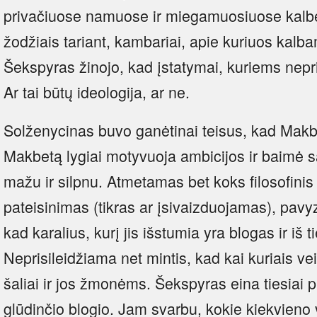
privačiuose namuose ir miegamuosiuose kalbėti
žodžiais tariant, kambariai, apie kuriuos kalb
Šekspyras žinojo, kad įstatymai, kuriems nepri
Ar tai būtų ideologija, ar ne.
Solženycinas buvo ganėtinai teisus, kad Makbe
Makbetą lygiai motyvuoja ambicijos ir baimė 
mažu ir silpnu. Atmetamas bet koks filosofinis 
pateisinimas (tikras ar įsivaizduojamas), pavyz
kad karalius, kurį jis išstumia yra blogas ir iš 
Neprisileidžiama net mintis, kad kai kuriais ve
šaliai ir jos žmonėms. Šekspyras eina tiesiai 
glūdinčio blogio. Jam svarbu, kokie kiekvieno