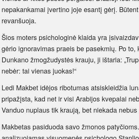
nepakankamai įvertino joje esantį gėrį. Būtent
revanšuoja.
Šios moters psichologinė klaida yra įsivaizdav
gėrio ignoravimas praeis be pasekmių. Po to, k
Dunkano žmogžudystės krauju, ji ištaria: „Trup
nebėr: tai vienas juokas!“
Ledi Makbet idėjos ribotumas atsiskleidžia luna
pripažįsta, kad net ir visi Arabijos kvepalai n
Vanduo nuplaus tik kraują, bet niekada nebus 
Makbetas pasiduoda savo žmonos patyčioms.
analizuojamas visuomenės psichologo Stanlio