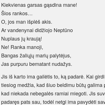
Kiekvienas garsas gąsdina mane!
Šios rankos…
O, jos man išplėš akis.
Ar vandenynai didžiojo Neptūno
Nuplaus jų kraują!
Ne! Ranka manoji,
Bangas žaliųjų marių palytėjus,
Jas purpuru bematant nudažys.
Jis iš karto ima gailėtis to, ką padarė. Kai gird
tiesiog medžia, kad šiuo beldimu būtų galima p
kad niekada nebegalės ramiai miegoti. Jis suv
padaręs pats sau, todėl netgi ima pavydėti s