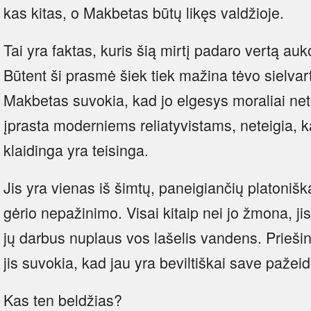
kas kitas, o Makbetas būtų likęs valdžioje.
Tai yra faktas, kuris šią mirtį padaro vertą auk
Būtent ši prasmė šiek tiek mažina tėvo sielva
Makbetas suvokia, kad jo elgesys moraliai net
įprasta moderniems reliatyvistams, neteigia, ka
klaidinga yra teisinga.
Jis yra vienas iš šimtų, paneigiančių platonišką
gėrio nepažinimo. Visai kitaip nei jo žmona, j
jų darbus nuplaus vos lašelis vandens. Prieš
jis suvokia, kad jau yra beviltiškai save pažei
Kas ten beldžias?