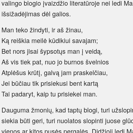
valingo blogio įvaizdžio literatūroje nei ledi 
išsižadėjimas dėl galios.
Man teko žindyti, ir aš žinau,
Ką reiškia meilė kūdikiui savajam;
Bet nors jisai šypsotųs man į veidą,
Aš vis tiek pat, nuo jo burnos švelnios
Atplėšus krūtį, galvą jam praskelčiau,
Jei būčiau tik prisiekusi bent kartą
Tai padaryt, kaip tu prisiekei man.
Dauguma žmonių, kad taptų blogi, turi užslopint
siekia būti geri, turi nuolatos slopinti juose glū
vienos ar kitos pusės pergalės. Didžioji ledi Ma