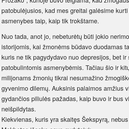
patobulėjusios, kad mes greitai galėsime kurti 
asmenybes taip, kaip tik trokštame.
Nuo tada, anot jo, nebeturėtų būti jokio nerimo
istorijomis, kai žmonėms būdavo duodamas tar
kuris ne tik pagydydavo nuo depresijos, bet ir
patobulintomis asmenybėmis. Tačiau šio ir kit
milijonams žmonių tikrai nesumažino žmogiško
gyvenimo dilemų. Auksinis palaimos amžius vis
gydančios piliulės pažadas, kaip buvo ir bus vis
neišpildytas.
Kiekvienas, kuris yra skaitęs Šekspyrą, nebus