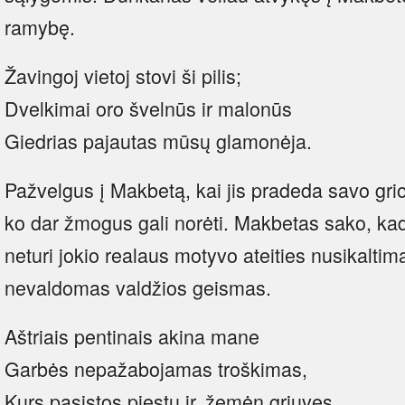
ramybę.
Žavingoj vietoj stovi ši pilis;
Dvelkimai oro švelnūs ir malonūs
Giedrias pajautas mūsų glamonėja.
Pažvelgus į Makbetą, kai jis pradeda savo grio
ko dar žmogus gali norėti. Makbetas sako, kad
neturi jokio realaus motyvo ateities nusikaltim
nevaldomas valdžios geismas.
Aštriais pentinais akina mane
Garbės nepažabojamas troškimas,
Kurs pasistos piestu ir, žemėn griuvęs,