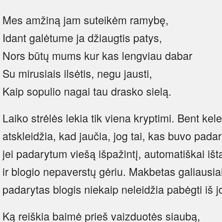
Mes amžiną jam suteikėm ramybę,
Idant galėtume ja džiaugtis patys,
Nors būtų mums kur kas lengviau dabar
Su mirusiais ilsėtis, negu jausti,
Kaip sopulio nagai tau drasko sielą.
Laiko strėlės lekia tik viena kryptimi. Bent ke
atskleidžia, kad jaučia, jog tai, kas buvo pad
jei padarytum viešą išpažintį, automatiškai išta
ir blogio nepaverstų gėriu. Makbetas galiausia
padarytas blogis niekaip neleidžia pabėgti iš j
Ką reiškia baimė prieš vaizduotės siaubą,