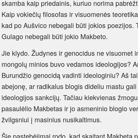
skamba kaip priedainis, kuriuo norima pabrėžt
Kaip vokiečių filosofas ir visuomenės teoreti
kad po Aušvico nebegali būti jokios poezijos. 
Gulago nebegali būti jokio Makbeto.
Jie klydo. Žudynes ir genocidus ne visuomet in
mongolų minios buvo vedamos ideologijos? Ar
Burundžio genocidą vadinti ideologiniu? Aš taip
abejonę, ar radikalus blogis dideliu mastu gali 
ideologijos sankcijų. Tačiau kiekvienas žmog
pasaulėlio Makbetas ir jo asmeninio blogio ve
žvilgsniui į masinius nusikaltimus.
Šie pastebėjimai rodo, kad skaitant Makbetą 