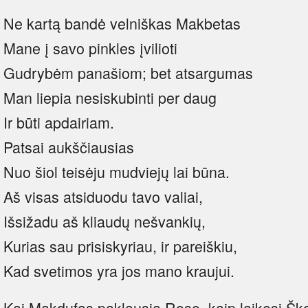
Ne kartą bandė velniškas Makbetas
Mane į savo pinkles įvilioti
Gudrybėm panašiom; bet atsargumas
Man liepia nesiskubinti per daug
Ir būti apdairiam.
Patsai aukščiausias
Nuo šiol teisėju mudviejų lai būna.
Aš visas atsiduodu tavo valiai,
Išsižadu aš kliaudų nešvankių,
Kurias sau prisiskyriau, ir pareiškiu,
Kad svetimos yra jos mano kraujui.
Kai Makdufas paklausia Roso, kaip laikosi Škot