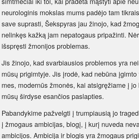
šimtmečiai iki tol, kai pradėta mąstyti apie neur
neurologinis mokslas mums padėjo tam tikrais 
save suprasti, Šekspyras jau žinojo, kad žmog
nelinkęs kažką jam nepatogaus pripažinti. Nėr
išspręsti žmonijos problemas.
Jis žinojo, kad svarbiausios problemos yra nei
mūsų prigimtyje. Jis įrodė, kad nebūna įgimto t
mes, modernūs žmonės, kai atsigręžiame į jo k
mūsų širdyse esančios paslapties.
Pabandykime pažvelgti į trumpiausią jo traged
į žmogaus ambicijas, blogį, į kurį nuveda ne
ambicijos. Ambicija ir blogis yra žmogaus prigi