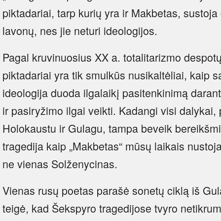
piktadariai, tarp kurių yra ir Makbetas, sustoja 
lavonų, nes jie neturi ideologijos.
Pagal kruvinuosius XX a. totalitarizmo despot
piktadariai yra tik smulkūs nusikaltėliai, kaip 
ideologija duoda ilgalaikį pasitenkinimą darant
ir pasiryžimo ilgai veikti. Kadangi visi dalykai
Holokaustu ir Gulagu, tampa beveik bereikšmiai
tragedija kaip „Makbetas“ mūsų laikais nustoj
ne vienas Solženycinas.
Vienas rusų poetas parašė sonetų ciklą iš Gu
teigė, kad Šekspyro tragedijose tvyro netikrum