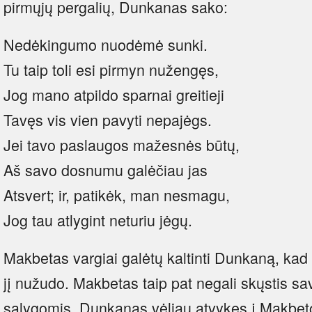
pirmųjų pergalių, Dunkanas sako:
Nedėkingumo nuodėmė sunki.
Tu taip toli esi pirmyn nužengęs,
Jog mano atpildo sparnai greitieji
Tavęs vis vien pavyti nepajėgs.
Jei tavo paslaugos mažesnės būtų,
Aš savo dosnumu galėčiau jas
Atsvert; ir, patikėk, man nesmagu,
Jog tau atlygint neturiu jėgų.
Makbetas vargiai galėtų kaltinti Dunkaną, kad ši
jį nužudo. Makbetas taip pat negali skųstis 
sąlygomis. Dunkanas vėliau atvykęs į Makbeto p