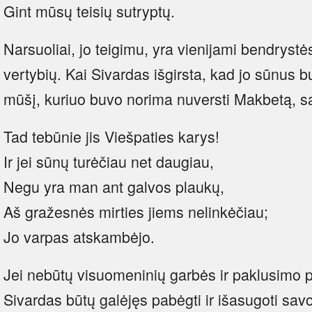
Gint mūsų teisių sutryptų.
Narsuoliai, jo teigimu, yra vienijami bendrystės
vertybių. Kai Sivardas išgirsta, kad jo sūnus 
mūšį, kuriuo buvo norima nuversti Makbetą, s
Tad tebūnie jis Viešpaties karys!
Ir jei sūnų turėčiau net daugiau,
Negu yra man ant galvos plaukų,
Aš gražesnės mirties jiems nelinkėčiau;
Jo varpas atskambėjo.
Jei nebūtų visuomeninių garbės ir paklusimo p
Sivardas būtų galėjęs pabėgti ir išasugoti savo