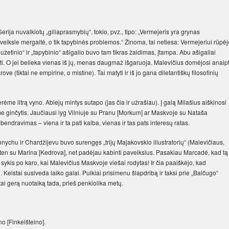
ija nuvalkiotų „giliaprasmybių“, tokio, pvz., tipo: „Vermejeris yra grynas
veiksle mergaitė, o tik tapybinės problemos.“ Žinoma, tai netiesa: Vermejeriui rūpėj
iužetinio“ ir „tapybinio“ ašigalio buvo tam tikras žaidimas, įtampa. Abu ašigaliai
reikšti. O jei belieka vienas iš jų, menas daugmaž išgaruoja. Malevičius domėjosi anaip
krove (tiktai ne empirine, o mistine). Tai matyti ir iš jo gana diletantiškų filosofinių
ėme litrą vyno. Abiejų mintys sutapo (jas čia ir užrašiau). Į galą Milašius aiškinosi
e ginčytis. Jaučiausi lyg Vilniuje su Pranu [Morkum] ar Maskvoje su Nataša
endravimas – viena ir ta pati kalba, vienas ir tas pats interesų ratas.
ychu ir Chardžijevu buvo surengęs „trijų Majakovskio iliustratorių“ (Malevičiaus,
ten su Marina [Kedrova], net padėjau kabinti paveikslus. Pasakiau Marcadé, kad tą
s sykis po karo, kai Malevičius Maskvoje viešai rodytas! Ir čia paaiškėjo, kad
si. Keistai susiveda laiko galai. Puikiai prisimenu šlapdribą ir taksi prie „Balčugo“
tai gerą nuotaiką tada, prieš penkiolika metų.
no [Finkelšteino].