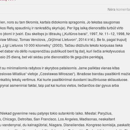
Nėra
komenta
ien, nors su tam tikromis, kartais didokomis spragomis. Jo tekstas saugomas
ekos Retų spaudinių ir rankraščių skyriuje). Per ilgą laiką dienoraštis turbūt virto
domi ir įvairi. Esu skelbęs jo ištraukų („Kultūros barai“, 1997, Nr. 11–12, 1998, Nr
sław Miłosz, Tomas Venclova, „Grįžimai Lietuvon“, 2014 ir kt.). Be to, pagal truputį
„Ligi Lietuvos 10 000 kilometrų“ (2003). Tačiau didžiulis teksto korpusas lieka
bet dabar vis dėlto nusprendžiau publikuoti bent tą dalį, kuri liečia ankstyvuosius
io 25 dieną, bet vėl sėdau prie dienoraščio tik gegužės penktąją.
 su minimaliomis rašybos ir skyrybos pataisomis. Jame paliktas vienas kitas
eslovas Milašius“ vietoje „Czesławas Miłoszas“). Išnašose bandau paaiškinti maži
imkalbių tekstų vertimus. Kai kurie paaiškinimai duodami laužtiniuose skliaustuose.
grynai asmeniniai faktai, taip pat kai kurios vietos, liečiančios dar gyvus arba
iekad gyvenime nesu patyręs tokio sutankinto laiko. Miestai: Paryžius,
 Chicago, Detroitas, San Francisco, Los Angeles, Madisonas, neskaitant
Du vandenynai, du kalnagūbriai, Niagara. Disneilendas. Kongreso komisija, paskait