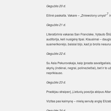
Gegužės 20 d.
7
Eilinė paskaita. Vakare – „Zniewolony umysł“
i
Gegužės 21 d.
Literatūrinis vakaras San Franciske, Vytauto Šli
auditorija, keli nusigėrę tipai. Klausimai – daug
suamerikonėjo, baisiai bijo, kad jo brolis nesuru
Gegužės 22 d.
Su Asia Pekurovskaja, kaip įprasta savaitgaliai
skyrių (indėnai, negrai, polineziečiai), bet ir to
nepriklauso.
Gegužės 23 d.
Pradėjau straipsnį „Lietuvių poezija abipus Atlan
Vizitas pas kaimynę – mielą senutę anglę Elizab
Gegužės 24 d.