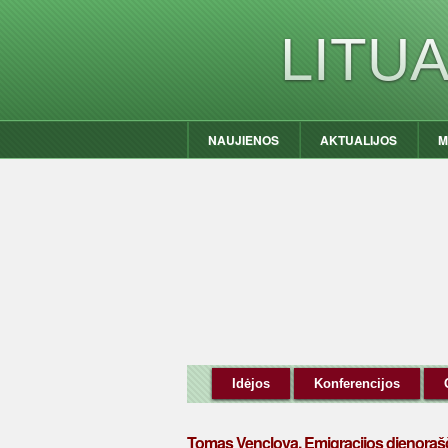
LITU
NAUJIENOS
AKTUALIJOS
M
Idėjos
Konferencijos
Tomas Venclova. Emigracijos dienorašč