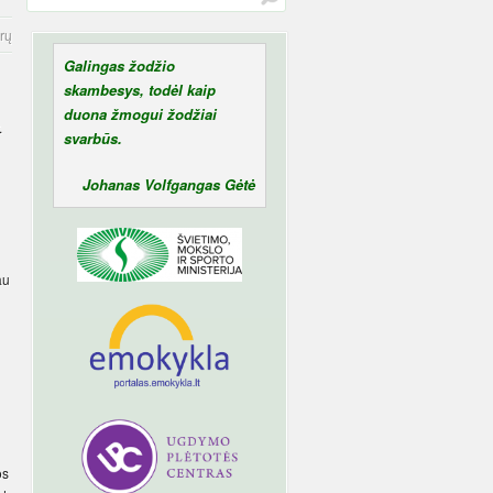
rų
Galingas žodžio
skambesys, todėl kaip
duona žmogui žodžiai
.
svarbūs.
Johanas Volfgangas Gėtė
au
os