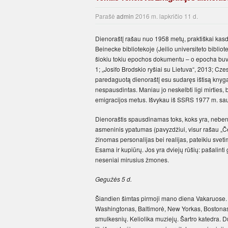
Parašė
admin
2016 m. lapkričio 11 d.
Dienoraštį rašau nuo 1958 metų, praktiškai kasd
Beinecke biblio­tekoje (Jeilio universiteto bibliot
šiokiu tokiu epochos dokumentu –­ o epocha buvo į
1; „Josifo Brodskio ryšiai su Lietuva“, 2013; Cze
paredaguotą dienoraštį esu sudaręs ištisą knygą 
nespausdintas. Maniau jo neskelbti ligi mirties, 
emigracijos metus. Išvykau iš SSRS 1977 m. saus
Dienoraštis spausdinamas toks, koks yra, nebent
asmeninis ypatumas (pavyzdžiui, visur rašau „Č
žinomas personalijas bei realijas, pateikiu svet
Esama ir kupiūrų. Jos yra dviejų rūšių: pašalinti 
neseniai mirusius žmones.
Gegužės 5 d.
Šiandien šimtas pirmoji mano diena Vakaruose. N
Washingtonas, Baltimorė, New Yorkas, Bostonas,
smulkesnių. Keliolika muziejų. Šartro katedra. 