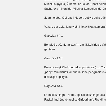
Milašių supykusį. Žinoma, aš kaltas – pats nela
Sacharovą ir Norvidą. Milašius kamuojasi dėl ž
„Man nelabai rūpi gauti Nobelį, bet vis dėlto būčia
Vakare dar aplankiau vietinį lietuvišką „stumbrą
Gegužės 11 d.
Bertolučio „Konformistas“ – dar tik ketvirtasis V
genialus.
Gegužės 12 d.
Buvau čionykščių kibernetikų pobūvyje (…). Yra š
„party“: feminizuoti jaunuoliai ir ne per gražiau
diskusijos ligi ryto.
Gegužės 13 d.
Labai sėkminga – rodos, ligi šiol sėkmingiaus
Paskui ilgai šnekėjausi su G[rigorijum]. F[reidinu