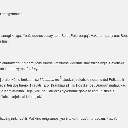
s pasigyrimais.
 ir smagi knyga. Ypač įdomus essay apie Belo „Peterburgą“. Vakare – party pas Bob
lašius.
harakterio. Ko gero, toks šiuose kraštuose vidutinis slavistikos lygis. Savotiška,
em kartom vyresnė už vyrą.
5
ykį pralenkėme lenkus –
ex Lithuania lux
. Juokai juokais, o neramu dėl Petkaus ir
agal teisybę turėjo ištraukti jis, o ištraukiau aš). Iš šios dienos „Draugo“ matau, kad
, o Komjaunimo. Beje, visi (be Garucko) gyvename gatvėse komunistiniais
iais atvejais tai krinta į akis.
džių rinkinys“ iš Puškino epigramos: yra ir „злой паук“, ir „навозный жук“, ir