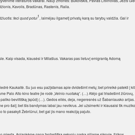
gyvenime literatūros vakarai. Nauji žmonės: Bukovskis, Pav­las Lit­vinovas, Ježis Gie
žionis, Kavolis, Bradūnas, Rastenis, Raila.
1
džiuotis:
feci quod potui
, laimėjau ilgametį privatų karą su tarybų valdžia. Gal ir
ksle. Kaip visada, klausėsi ir Milašius. Vakaras pas lietuvį emigrantą Adomą
edrė Kaukaitė. Su juo esu pažįstamas apie dvidešimt metų; bet prireikė patekti į ki
e Palo Alto kino teatre jie rodė „Velnio nuotaką“. (…) Atėjo gal trisdešimt žiūrovų,
 paliko beviltišką įspūdį (…). Gedos eilės, deja, negeresnės už Šabaniausko arijas.
 ne pro šalį; bet šis bandymas labai jau nevikrus. Jei užsimerki ir klausaisi tik muziko
to pasakyti Žebriūnui, bet gal jis mano reakciją pajuto.
o miestą. Aplankėme gana fantastišką sekvojų parką giliame slėnyje, fizikos