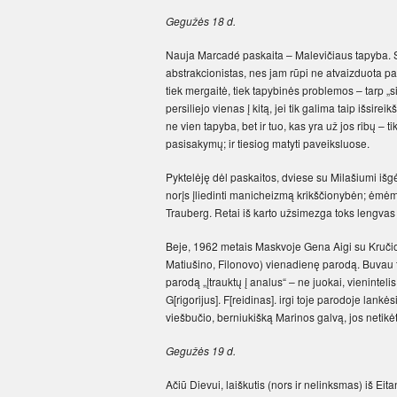
Gegužės 18 d.
Nauja Marcadé paskaita – Malevičiaus tapyba. Ser
abstrakcionistas, nes jam rūpi ne atvaizduota pa
tiek mergaitė, tiek tapybinės problemos –­ tarp „s
persiliejo vienas į kitą, jei tik galima taip išsi
ne vien tapyba, bet ir tuo, kas yra už jos ribų –­ ti
pasisakymų; ir tiesiog matyti paveiksluose.
Pyktelėję dėl paskaitos, dviese su Milašiumi išgėr
norįs įliedinti manicheizmą krikščionybėn; ėmėm
Trauberg. Retai iš karto užsimezga toks lengvas b
Beje, 1962 metais Maskvoje Gena Aigi su Kručion
Matiušino, Filonovo) vienadienę parodą. Buvau 
parodą „įtrauktų į analus“ – ne juokai, vieninteli
G[rigorijus]. F[reidinas]. irgi toje parodoje lankė
viešbučio, berniukišką Marinos galvą, jos netikė
Gegužės 19 d.
Ačiū Dievui, laiškutis (nors ir nelinksmas) iš Eita