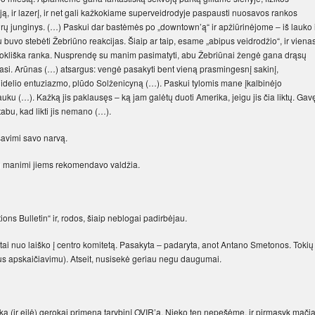
ją, ir lazerį, ir net gali kažkokiame superveidrodyje paspausti nuosavos rankos
ptūrų junginys. (…) Paskui dar bastėmės po „downtown’ą“ ir apžiūrinėjome – iš lauko 
mu buvo stebėti Žebriūno reakcijas. Šiaip ar taip, esame „abipus veidrodžio“, ir viena
iduokliška ranka. Nusprendę su manim pasimatyti, abu Žeb­riūnai žengė gana drąsų
aigiasi. Arūnas (…) atsargus: vengė pasakyti bent vieną prasmingesnį sakinį,
 didelio entuziazmo, plūdo Solženicyną (…). Paskui tylomis mane įkalbinėjo
uku (…). Kažką jis paklausęs – ką jam galėtų duoti Amerika, jeigu jis čia liktų. Gav
u, kad likti jis nemano (…).
 savimi savo narvą.
su manimi jiems rekomendavo valdžia.
ons Bulletin“ ir, rodos, šiaip neblogai padirbėjau.
etai nuo laiško į centro komitetą. Pasakyta – padaryta, anot Antano Smetonos. Tokių
liaus apskaičiavimu). Atseit, nusisekė geriau negu daugumai.
rka (ir eilė) gerokai primena tarybinį OVIR’ą. Nieko ten nepešėme, ir pirmąsyk mači