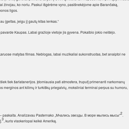
bai žinojau, ko noriu. Paskui išgėrėme vyno, pasišnekėjome apie Barančaką,
monos ligos.
u įgeltas, jeigu jį gautų kitas lenkas.“
“ pavarde Kaupas. Labai gražioje vietoje jis gyvena. Pokalbio jokio neišėjo.
akaruose matytas filmas. Neblogas, labai muzikaliai sukonstruotas, bet anaiptol ne
iek tiek šarlatanerijos. Įdomiausia pati atmosfera, truputį primenanti narkomanų
sios merginos ant kilimų ir turkiškų priegalvių, moksliniai terminai perpus su humoru,
2
ia – paskaita. Analizavau Pasternako „Мчались звезды. В море мылись мысы“
.
3
].
, kuris visokeriopai keikė Ameriką.