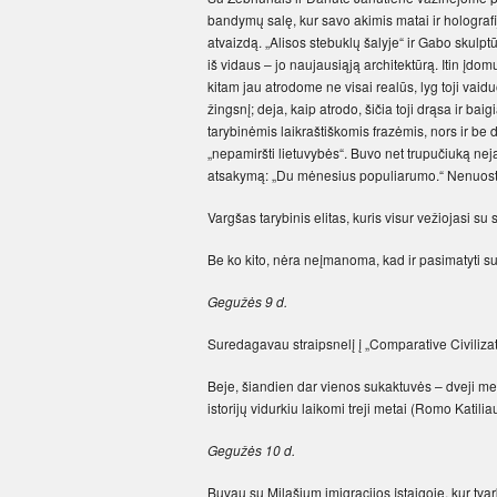
bandymų salę, kur savo akimis matai ir holografi
atvaizdą. „Alisos stebuk­lų šalyje“ ir Gabo skul
iš vidaus – jo naujausiąją architektūrą. Itin įdo
kitam jau atrodome ne visai realūs, lyg toji va
žingsnį; deja, kaip atrodo, šičia toji drąsa ir b
tarybinėmis laikraštiškomis frazėmis, nors ir be
„nepamiršti lietuvybės“. Buvo net trupučiuką neja
atsakymą: „Du mėnesius populiarumo.“ Nenuostab
Vargšas tarybinis elitas, kuris visur vežiojasi su
Be ko kito, nėra neįmanoma, kad ir pasimatyti 
Gegužės 9 d.
Suredagavau straipsnelį į „Comparative Civilizati
Beje, šiandien dar vienos sukaktu­vės – dveji m
istorijų vidurkiu laikomi treji metai (Romo Kati
Gegužės 10 d.
Buvau su Milašium imigracijos įstaigoje, kur tva