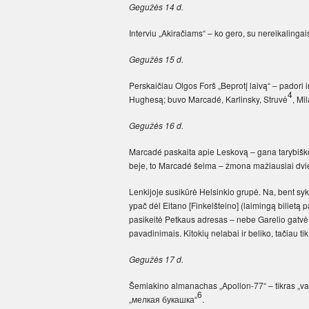
Gegužės 14 d.
Interviu „Akiračiams“ – ko gero, su nereikalingai
Gegužės 15 d.
Perskaičiau Olgos Forš „Beprotį laivą“ – padori
4
Hughesą; buvo Marcadé, Karlinsky, Struvė
, Mi­
Gegužės 16 d.
Marcadé paskaita apie Leskovą – gana tarybiško c
beje, to Marcadé šeima – žmona mažiausiai dvi
Lenkijoje susikūrė Helsinkio grupė. Na, bent s
ypač dėl Eitano [Finkelšteino] (laimingą bilietą p
pasikeitė Petkaus adresas – nebe Garelio gatvė
pavadinimais. Kitokių nelabai ir beliko, tačiau tik š
Gegužės 17 d.
Šemiakino almanachas „Apollon-77“ – tikras „vabz
6
„мелкая букашка“
.