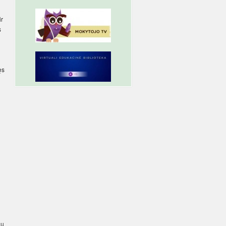
ir
s
ęs
au