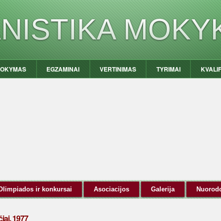
ANISTIKA MOKY
OKYMAS
EGZAMINAI
VERTINIMAS
TYRIMAI
KVALI
Olimpiados ir konkursai
Asociacijos
Galerija
Nuorod
iai, 1977