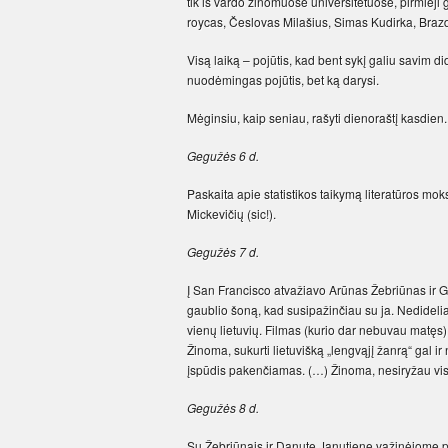
tik iš vardo žinomuose universitetuose, pirmieji 
roycas, Česlovas Mi­lašius, Simas Kudirka, Brazd
Visą laiką – pojūtis, kad bent sykį galiu savim di
nuodėmingas pojūtis, bet ką darysi.
Mėginsiu, kaip seniau, rašyti dienoraštį kasdien.
Gegužės 6 d.
Paskaita apie statistikos taikymą literatūros mo
Mickevičių (sic!).
Gegužės 7 d.
Į San Francisco atvažiavo Arūnas Žebriūnas ir Gi
gaublio šoną, kad susipažinčiau su ja. Nedideliam
vienų lietuvių. Filmas (kurio dar nebuvau matęs)
Žinoma, sukurti lietuvišką „lengvąjį žanrą“ gal ir
įspūdis pakenčiamas. (…) Žinoma, nesiryžau viso 
Gegužės 8 d.
Su Žebriūnais ir Danute Janutiene važinėjome p