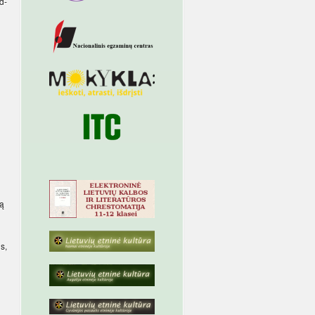
d­
tą
s,