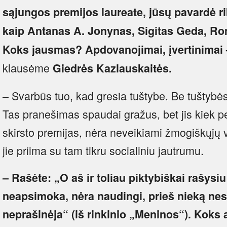
sąjungos premijos laureate, jūsų pavardė ri
kaip Antanas A. Jonynas, Sigitas Geda, 
Koks jausmas? Apdovanojimai, įvertinimai –
klausėme
Giedrės Kazlauskaitės.
– Svarbūs tuo, kad gresia tuštybe. Be tuštybės
Tas pranešimas spaudai gražus, bet jis kiek pe
skirsto premijas, nėra neveikiami žmogiškųjų 
jie priima su tam tikru socialiniu jautrumu.
– Rašėte: „O aš ir toliau piktybiškai rašysiu 
neapsimoka, nėra naudingi, prieš nieką ne
neprašinėja“ (iš rinkinio „Meninos“). Koks a