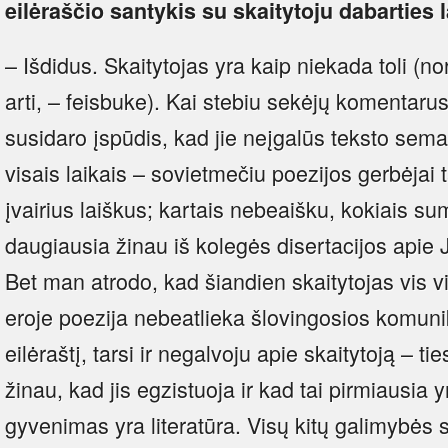
eilėraščio santykis su skaitytoju dabarties 
– Išdidus. Skaitytojas yra kaip niekada toli (no
arti, – feisbuke). Kai stebiu sekėjų komentaru
susidaro įspūdis, kad jie neįgalūs teksto sema
visais laikais – sovietmečiu poezijos gerbėjai
įvairius laiškus; kartais nebeaišku, kokiais su
daugiausia žinau iš kolegės disertacijos apie
Bet man atrodo, kad šiandien skaitytojas vis vi
eroje poezija nebeatlieka šlovingosios komuni
eilėraštį, tarsi ir negalvoju apie skaitytoją – ti
žinau, kad jis egzistuoja ir kad tai pirmiausia
gyvenimas yra literatūra. Visų kitų galimybės s