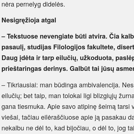
nėra pernelyg didelės.
Nesigręžioja atgal
– Tekstuose nevengiate būti atvira. Čia kal
pasaulį, studijas Filologijos fakultete, dise
Daug įdėta ir tarp eilučių, užkoduota, paslė
prieštaringas derinys. Galbūt tai jūsų asm
– Tikriausiai: man būdinga ambivalencija. Nesi
eilučių; bet taip, man tolokai ligi blizgiųjų žu
gana tiesmuka. Apie savo atipinę šeimą tarsi 
viešai, tačiau eilėraščiuose apie ją pasakau d
nekalbu ne dėl to, kad bijočiau, o dėl to, jog 