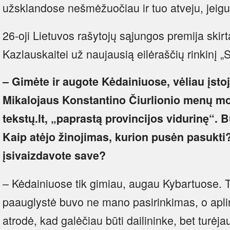
užsklandose nešmėžuočiau ir tuo atveju, jeigu 
26-oji Lietuvos rašytojų sąjungos premija skirt
Kazlauskaitei už naujausią eilėraščių rinkinį „
– Gimėte ir augote Kėdainiuose, vėliau įstoj
Mikalojaus Konstantino Čiurlionio menų mok
tekstų.lt, „paprastą provincijos vidurinę“.
Kaip atėjo žinojimas, kurion pusėn pasukti
įsivaizdavote save?
– Kėdainiuose tik gimiau, augau Kybartuose. 
paauglystė buvo ne mano pasirinkimas, o apli
atrodė, kad galėčiau būti dailininke, bet turėjau