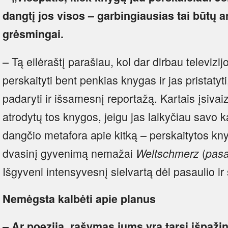
dangtį jos visos – garbingiausias tai būtų
grėsmingai.
– Tą eilėraštį parašiau, kol dar dirbau televizij
perskaityti bent penkias knygas ir jas pristatyt
padaryti ir išsamesnį reportažą. Kartais įsivai
atrodytų tos knygos, jeigu jas laikyčiau savo 
dangčio metafora apie kitką – perskaitytos knyg
dvasinį gyvenimą nemažai
(
Weltschmerz
pasa
Išgyveni intensyvesnį sielvartą dėl pasaulio i
Nemėgsta kalbėti apie planus
– Ar poezija, rašymas jums yra tarsi išpažin