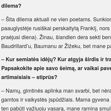
dilema?
– Šita dilema aktuali ne vien poetams. Sunkio
paauglystėje rusiškai perskaitytą Franklį, nors
praėjusi diena). Žinau, šiandien dera sekti ben
Baudrillard’u, Baumanu ar Žižeku, bet mane pa
– Kur semiatės idėjų? Kur atgyja širdis ir tr
Papsakokite apie savo šeimą, ar vaikai pa
artimaisiais – stiprūs?
– Namų, gimtinės aplinka man svarbi, bet nėra 
gamtos ir vaikystės įspūdžiais. Mama gyvena 
ten pabūti važiuoju vasarą, mane ramina smul