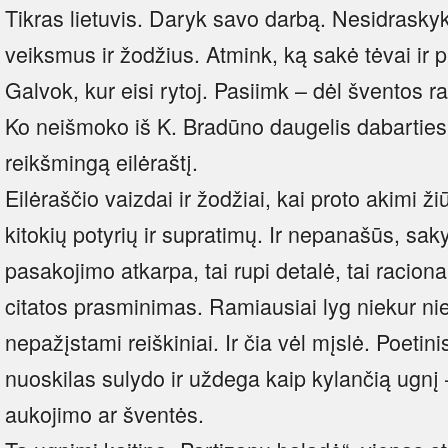
Tikras lietuvis. Daryk savo darbą. Nesidrasky
veiksmus ir žodžius. Atmink, ką sakė tėvai ir pr
Galvok, kur eisi rytoj. Pasiimk – dėl šventos r
Ko neišmoko iš K. Bradūno daugelis dabarties
reikšmingą eilėraštį.
Eilėraščio vaizdai ir žodžiai, kai proto akimi žiū
kitokių potyrių ir supratimų. Ir nepanašūs, saky
pasakojimo atkarpa, tai rupi detalė, tai raciona
citatos prasminimas. Ramiausiai lyg niekur ni
nepažįstami reiškiniai. Ir čia vėl mįslė. Poetin
nuoskilas sulydo ir uždega kaip kylančią ugnį 
aukojimo ar šventės.