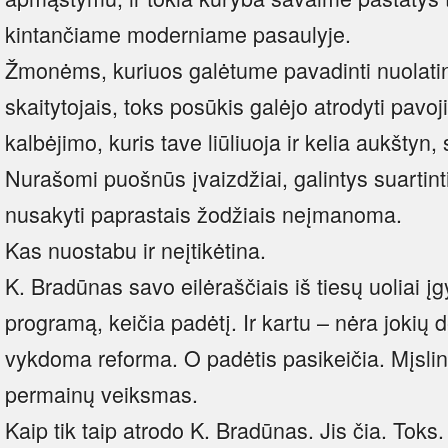
kintančiame moderniame pasaulyje.
Žmonėms, kuriuos galėtume pavadinti nuolatini
skaitytojais, toks posūkis galėjo atrodyti pav
kalbėjimo, kuris tave liūliuoja ir kelia aukštyn, s
Nurašomi puošnūs įvaizdžiai, galintys suartinti
nusakyti paprastais žodžiais neįmanoma.
Kas nuostabu ir neįtikėtina.
K. Bradūnas savo eilėraščiais iš tiesų uoliai 
programą, keičia padėtį. Ir kartu – nėra jokių
vykdoma reforma. O padėtis pasikeičia. Mįsling
permainų veiksmas.
Kaip tik taip atrodo K. Bradūnas. Jis čia. Toks