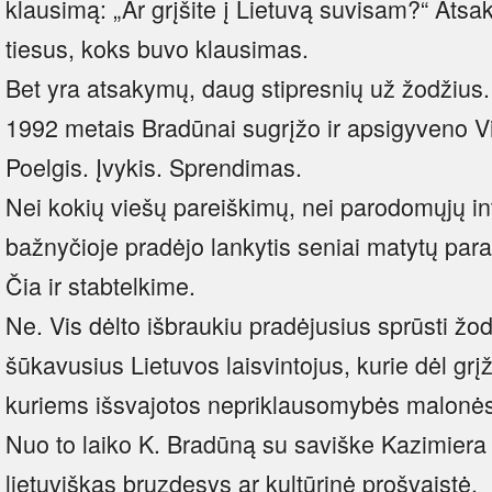
klausimą: „Ar grįšite į Lietuvą suvisam?“ Ats
tiesus, koks buvo klausimas.
Bet yra atsakymų, daug stipresnių už žodžius.
1992 metais Bradūnai sugrįžo ir apsigyveno Vi
Poelgis. Įvykis. Sprendimas.
Nei kokių viešų pareiškimų, nei parodomųjų in
bažnyčioje pradėjo lankytis seniai matytų parapi
Čia ir stabtelkime.
Ne. Vis dėlto išbraukiu pradėjusius sprūsti žode
šūkavusius Lietuvos laisvintojus, kurie dėl grį
kuriems išsvajotos nepriklausomybės malonės
Nuo to laiko K. Bradūną su saviške Kazimiera 
lietuviškas bruzdesys ar kultūrinė prošvaistė.