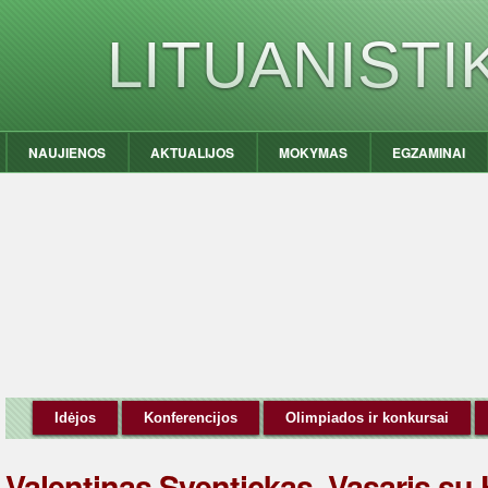
LITUANIST
NAUJIENOS
AKTUALIJOS
MOKYMAS
EGZAMINAI
Idėjos
Konferencijos
Olimpiados ir konkursai
Valentinas Sventickas. Vasaris su