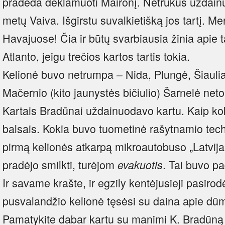
pradeda deklamuoti Maironį. Netrukus uždain
metų Vaiva. Išgirstu suvalkietišką jos tartį. M
Havajuose! Čia ir būtų svarbiausia žinia apie 
Atlanto, jeigu trečios kartos tartis tokia.
Kelionė buvo netrumpa – Nida, Plungė, Šiaulia
Mačernio (kito jaunystės bičiulio) Šarnelė neto
Kartais Bradūnai uždainuodavo kartu. Kaip ko
balsais. Kokia buvo tuometinė rašytnamio tech
pirmą kelionės atkarpą mikroautobuso „Latvija
pradėjo smilkti, turėjom
. Tai buvo pa
evakuotis
Ir savame krašte, ir egzily kentėjusieji pasirod
pusvalandžio kelionė tęsėsi su daina apie dū
Pamatykite dabar kartu su manimi K. Bradūną 