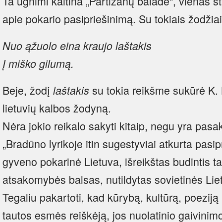
Ta ugnimi kaitina „Partizanų baladė“, vienas sti
apie pokario pasipriešinimą. Su tokiais žodžiai
Nuo ąžuolo eina kraujo laštakis
Į miško gilumą.
Beje, žodį
su tokia reikšme sukūrė K. 
laštakis
lietuvių kalbos žodyną.
Nėra jokio reikalo sakyti kitaip, negu yra pasa
„Bradūno lyrikoje itin sugestyviai atkurta pasi
gyveno pokarinė Lietuva, išreikštas budintis ta
atsakomybės balsas, nutildytas sovietinės Lietuv
Tegaliu pakartoti, kad kūrybą, kultūrą, poezij
tautos esmės reiškėją, jos nuolatinio gaivinimos