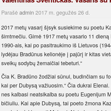
Parašė
admin
2017 m. gegužės 26 d.
2017 metų vasarį šįsyk susiekime su poetu Ka
šimtmečiu. Gimė 1917 metų vasario 11 dieną 
1990-ais, kai po pasitraukimo iš Lietuvos (1944)
lydėjau Bradūnus kelionėje į pajūrį ir kitas vieta
sveikų sodybų žemaičiai tebeturi.“
Čia K. Bradūno žodžiai sūnui, budinčiam su fo
kai per Dubysą važiuosim.“ Čia dukrai Elenai
nes kalbasi neatsikalba su poetu Eugenijum 
bičiuliu. Kai apie Dubysą, tai poeto žmona Ka