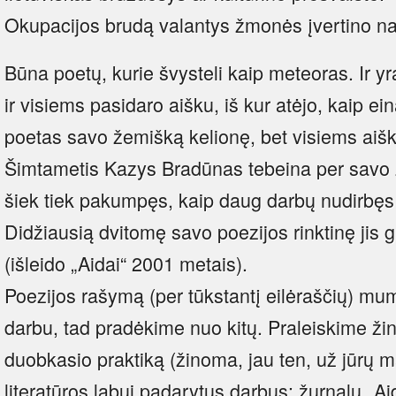
Okupacijos brudą valantys žmonės įvertino nau
Būna poetų, kurie švysteli kaip meteoras. Ir yra
ir visiems pasidaro aišku, iš kur atėjo, kaip ei
poetas savo žemišką kelionę, bet visiems aišk
Šimtametis Kazys Bradūnas tebeina per savo 
šiek tiek pakumpęs, kaip daug darbų nudirbęs 
Didžiausią dvitomę savo poezijos rinktinę jis g
(išleido „Aidai“ 2001 metais).
Poezijos rašymą (per tūkstantį eilėraščių) mu
darbu, tad pradėkime nuo kitų. Praleiskime žin
duobkasio praktiką (žinoma, jau ten, už jūrų ma
literatūros labui padarytus darbus: žurnalų „Aid