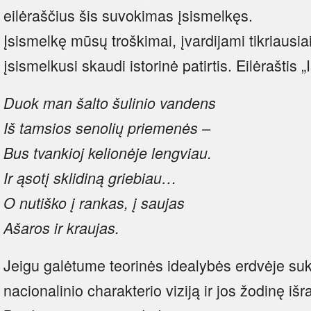
eilėraščius šis suvokimas įsismelkęs.
Įsismelkę mūsų troškimai, įvardijami tikriausiai
įsismelkusi skaudi istorinė patirtis. Eilėraštis „
Duok man šalto šulinio vandens
Iš tamsios senolių priemenės –
Bus tvankioj kelionėje lengviau.
Ir ąsotį sklidiną griebiau…
O nutiško į rankas, į saujas
Ašaros ir kraujas.
Jeigu galėtume teorinės idealybės erdvėje suk
nacionalinio charakterio viziją ir jos žodinę išr