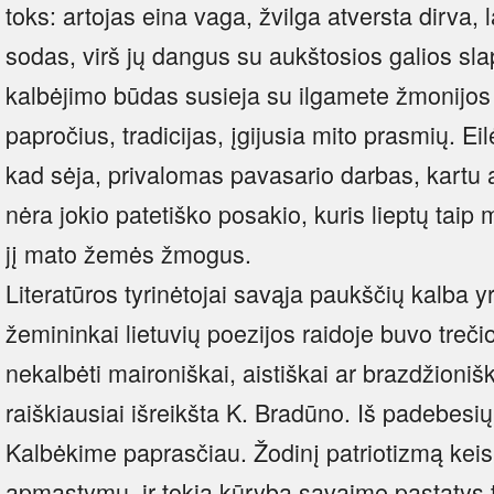
toks: artojas eina vaga, žvilga atversta dirva, 
sodas, virš jų dangus su aukštosios galios slap
kalbėjimo būdas susieja su ilgamete žmonijos i
papročius, tradicijas, įgijusia mito prasmių. Eil
kad sėja, privalomas pavasario darbas, kartu 
nėra jokio patetiško posakio, kuris lieptų taip
jį mato žemės žmogus.
Literatūros tyrinėtojai savąja paukščių kalba 
žemininkai lietuvių poezijos raidoje buvo trečio
nekalbėti maironiškai, aistiškai ar brazdžionišk
raiškiausiai išreikšta K. Bradūno. Iš padebesi
Kalbėkime paprasčiau. Žodinį patriotizmą ke
apmąstymu, ir tokia kūryba savaime pastatys t