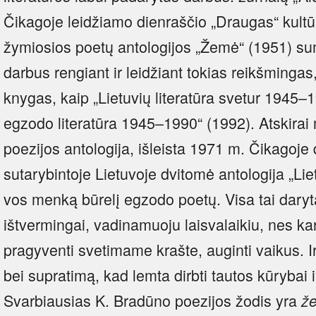
Čikagoje leidžiamo dienraščio „Draugas“ kultū
žymiosios poetų antologijos „Žemė“ (1951) s
darbus rengiant ir leidžiant tokias reikšmingas,
knygas, kaip „Lietuvių literatūra svetur 1945–1
egzodo literatūra 1945–1990“ (1992). Atskirai 
poezijos antologija, išleista 1971 m. Čikagoje dė
sutarybintoje Lietuvoje dvitomė antologija „Liet
vos menką būrelį egzodo poetų. Visa tai daryta
ištvermingai, vadinamuoju laisvalaikiu, nes kart
pragyventi svetimame krašte, auginti vaikus. I
bei supratimą, kad lemta dirbti tautos kūrybai i
Svarbiausias K. Bradūno poezijos žodis yra
ž