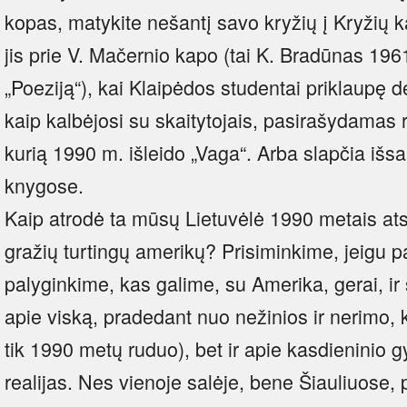
kopas, matykite nešantį savo kryžių į Kryžių k
jis prie V. Mačernio kapo (tai K. Bradūnas 196
„Poeziją“), kai Klaipėdos studentai priklaupę d
kaip kalbėjosi su skaitytojais, pasirašydamas ri
kurią 1990 m. išleido „Vaga“. Arba slapčia išs
knygose.
Kaip atrodė ta mūsų Lietuvėlė 1990 metais atsk
gražių turtingų amerikų? Prisiminkime, jeigu pa
palyginkime, kas galime, su Amerika, gerai, i
apie viską, pradedant nuo nežinios ir nerimo, ka
tik 1990 metų ruduo), bet ir apie kasdieninio
realijas. Nes vienoje salėje, bene Šiauliuose, 