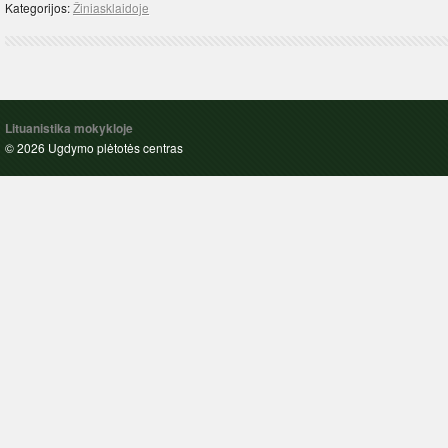
Kategorijos:
Žiniasklaidoje
Lituanistika mokykloje
© 2026 Ugdymo plėtotės centras