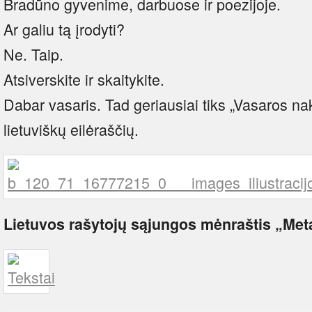
Bradūno gyvenime, darbuose ir poezijoje.
Ar galiu tą įrodyti?
Ne. Taip.
Atsiverskite ir skaitykite.
Dabar vasaris. Tad geriausiai tiks „Vasaros na
lietuviškų eilėraščių.
Lietuvos rašytojų sąjungos mėnraštis „Metai