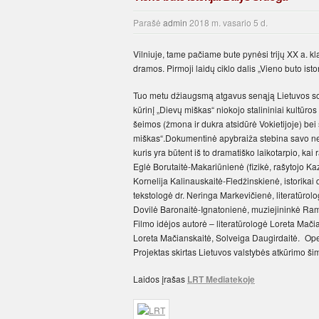
Parašė
admin
2018 m. vasario 5 d.
Vilniuje, tame pačiame bute pynėsi trijų XX a. 
dramos. Pirmoji laidų ciklo dalis „Vieno buto is
Tuo metu džiaugsmą atgavus senąją Lietuvos sost
kūrinį „Dievų miškas“ niokojo stalininiai kultūr
šeimos (žmona ir dukra atsidūrė Vokietijoje) be
miškas“.Dokumentinė apybraiža stebina savo nema
kuris yra būtent iš to dramatiško laikotarpio, kai
Eglė Borutaitė-Makariūnienė (fizikė, rašytojo Kaz
Kornelija Kalinauskaitė-Fledžinskienė, istorika
tekstologė dr. Neringa Markevičienė, literatūrolo
Dovilė Baronaitė-Ignatonienė, muziejininkė Ra
Filmo idėjos autorė – literatūrologė Loreta Mač
Loreta Mačianskaitė, Solveiga Daugirdaitė. Ope
Projektas skirtas Lietuvos valstybės atkūrimo ši
Laidos įrašas
LRT Mediatekoje