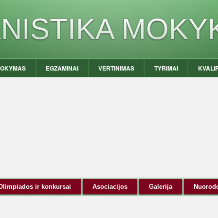
ANISTIKA MOKY
OKYMAS
EGZAMINAI
VERTINIMAS
TYRIMAI
KVALI
Olimpiados ir konkursai
Asociacijos
Galerija
Nuorod