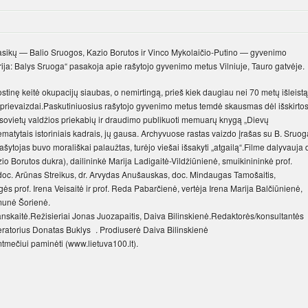
klasikų — Balio Sruogos, Kazio Borutos ir Vinco Mykolaičio-Putino — gyvenimo
torija: Balys Sruoga“ pasakoja apie rašytojo gyvenimo metus Vilniuje, Tauro gatvėje.
inę keitė okupacijų siaubas, o nemirtingą, prieš kiek daugiau nei 70 metų išleistą
os prievaizdai.Paskutiniuosius rašytojo gyvenimo metus temdė skausmas dėl išskirto
i sovietų valdžios priekabių ir draudimo publikuoti memuarų knygą „Dievų
tytais istoriniais kadrais, jų gausa. Archyvuose rastas vaizdo įrašas su B. Sruog
 rašytojas buvo morališkai palaužtas, turėjo viešai išsakyti „atgailą“.Filme dalyvauja d
io Borutos dukra), dailininkė Marija Ladigaitė-Vildžiūnienė, smuikinininkė prof.
i doc. Arūnas Streikus, dr. Arvydas Anušauskas, doc. Mindaugas Tamošaitis,
gės prof. Irena Veisaitė ir prof. Reda Pabarčienė, vertėja Irena Marija Balčiūnienė,
munė Šorienė.
ianskaitė.Režisieriai Jonas Juozapaitis, Daiva Bilinskienė.Redaktorės/konsultantės
ratorius Donatas Buklys . Prodiuserė Daiva Bilinskienė
mtmečiui paminėti (www.lietuva100.lt).