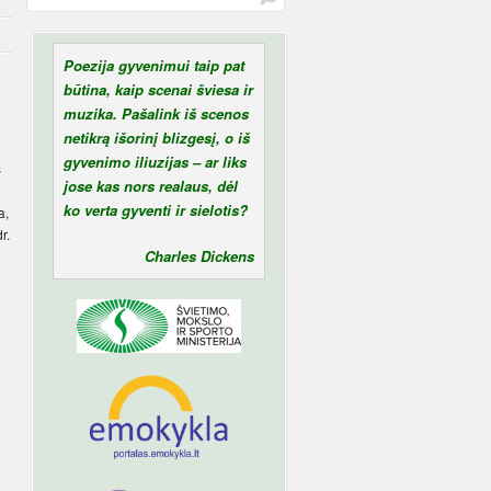
Poezija gyvenimui taip pat
būtina, kaip scenai šviesa ir
muzika. Pašalink iš scenos
netikrą išorinį blizgesį, o iš
gyvenimo iliuzijas – ar liks
s
jose kas nors realaus, dėl
ko verta gyventi ir sielotis?
a,
r.
Charles Dickens