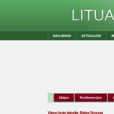
LITU
NAUJIENOS
AKTUALIJOS
M
Idėjos
Konferencijos
Vieno buto istorija: Balys Sruoga