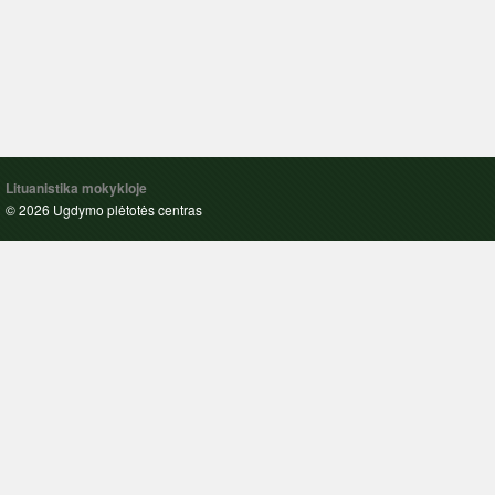
Lituanistika mokykloje
© 2026 Ugdymo plėtotės centras