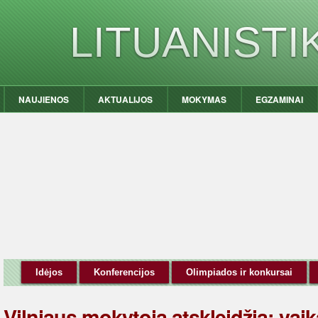
LITUANIST
NAUJIENOS
AKTUALIJOS
MOKYMAS
EGZAMINAI
Idėjos
Konferencijos
Olimpiados ir konkursai
Vilniaus mokytoja atskleidžia: vai