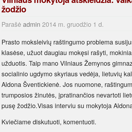
žodžio
Parašė
admin
2014 m. gruodžio 1 d.
Prasto moksleivių raštingumo problema susijus
klasėse, užuot daugiau mokęsi rašyti, mokiniai
užduotis. Taip mano Vilniaus Žemynos gimnazi
socialinio ugdymo skyriaus vedėja, lietuvių k
Aldona Šventickienė. Jos nuomone, raštingumu
trumposios žinutės, įpratinančios nevartoti lie
pusę žodžio.
Visas interviu su mokytoja Aldon
Kviečiame diskutuoti, komentuoti.