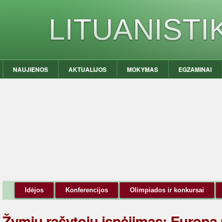
LITUANIST
NAUJIENOS
AKTUALIJOS
MOKYMAS
EGZAMINAI
Idėjos
Konferencijos
Olimpiados ir konkursai
Žymių rašytojų įspėjimas: Europa 