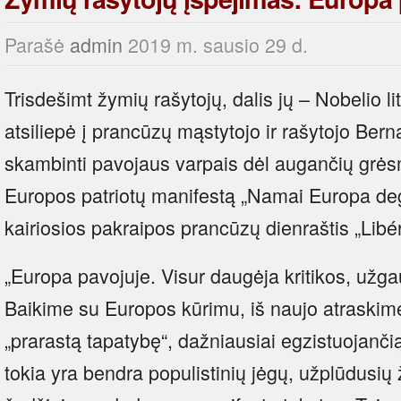
Parašė
admin
2019 m. sausio 29 d.
Trisdešimt žymių rašytojų, dalis jų – Nobelio li
atsiliepė į prancūzų mąstytojo ir rašytojo Ber
skambinti pavojaus varpais dėl augančių grės
Europos patriotų manifestą „Namai Europa deg
kairiosios pakraipos prancūzų dienraštis „Libér
„Europa pavojuje. Visur daugėja kritikos, užgau
Baikime su Europos kūrimu, iš naujo atraskime
„prarastą tapatybę“, dažniausiai egzistuojanč
tokia yra bendra populistinių jėgų, užplūdusių