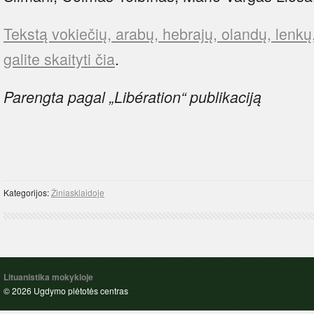
Tekstą vokiečių, arabų, hebrajų, olandų, lenkų
galite skaityti čia
.
Parengta pagal „Libération“ publikaciją
Kategorijos:
Žiniasklaidoje
Lituanistika mokykloje
© 2026 Ugdymo plėtotės centras