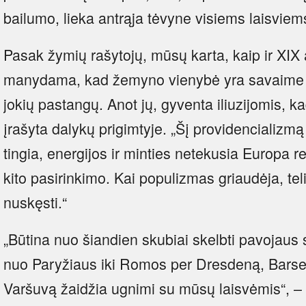
bailumo, lieka antrąja tėvyne visiems laisvi
Pasak žymių rašytojų, mūsų karta, kaip ir XIX a
manydama, kad žemyno vienybė yra savaime 
jokių pastangų. Anot jų, gyventa iliuzijomis, 
įrašyta dalykų prigimtyje. „Šį providencializmą 
tingia, energijos ir minties netekusia Europa re
kito pasirinkimo. Kai populizmas griaudėja, te
nuskęsti.“
„Būtina nuo šiandien skubiai skelbti pavojaus 
nuo Paryžiaus iki Romos per Dresdeną, Barse
Varšuvą žaidžia ugnimi su mūsų laisvėmis“, –