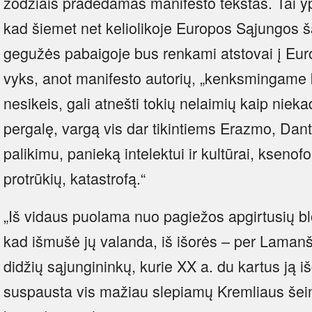
žodžiais pradedamas manifesto tekstas. Tai ypa
kad šiemet net keliolikoje Europos Sąjungos ša
gegužės pabaigoje bus renkami atstovai į Eu
vyks, anot manifesto autorių, „kenksmingame kl
nesikeis, gali atnešti tokių nelaimių kaip niek
pergalę, vargą vis dar tikintiems Erazmo, Dan
palikimu, panieką intelektui ir kultūrai, ksenof
protrūkių, katastrofą.“
„Iš vidaus puolama nuo pagiežos apgirtusių b
kad išmušė jų valanda, iš išorės – per Lamanšą
didžių sąjungininkų, kurie XX a. du kartus ją 
suspausta vis mažiau slepiamų Kremliaus še