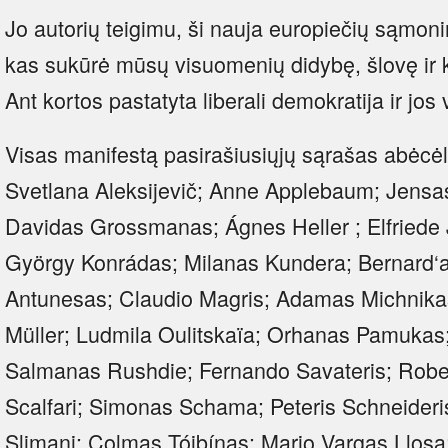
Jo autorių teigimu, ši nauja europiečių sąmoni
kas sukūrė mūsų visuomenių didybę, šlovę ir 
Ant kortos pastatyta liberali demokratija ir jos
Visas manifestą pasirašiusiųjų sąrašas abėcėlė
Svetlana Aleksijevič; Anne Applebaum; Jensa
Davidas Grossmanas; Ágnes Heller ; Elfriede 
György Konrádas; Milanas Kundera; Bernard‘a
Antunesas; Claudio Magris; Adamas Michnika
Müller; Ludmila Oulitskaïa; Orhanas Pamuka
Salmanas Rushdie; Fernando Savateris; Robe
Scalfari; Simonas Schama; Peteris Schneideri
Slimani; Colmas Tóibínas; Mario Vargas Llos