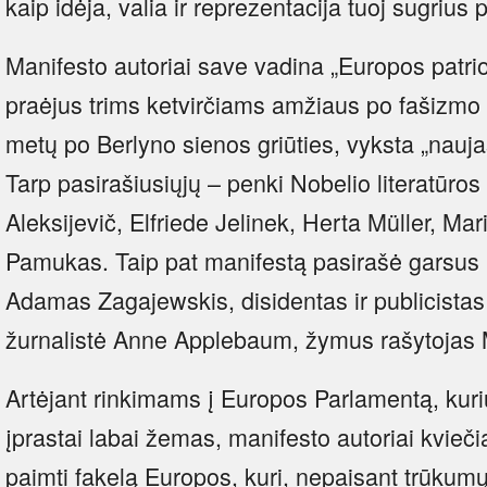
kaip idėja, valia ir reprezentacija tuoj sugrius 
Manifesto autoriai save vadina „Europos patrio
praėjus trims ketvirčiams amžiaus po fašizmo 
metų po Berlyno sienos griūties, vyksta „naujas
Tarp pasirašiusiųjų – penki Nobelio literatūros
Aleksijevič, Elfriede Jelinek, Herta Müller, M
Pamukas. Taip pat manifestą pasirašė garsus l
Adamas Zagajewskis, disidentas ir publicist
žurnalistė Anne Applebaum, žymus rašytojas Mi
Artėjant rinkimams į Europos Parlamentą, kur
įprastai labai žemas, manifesto autoriai kviečia
paimti fakelą Europos, kuri, nepaisant trūkumų