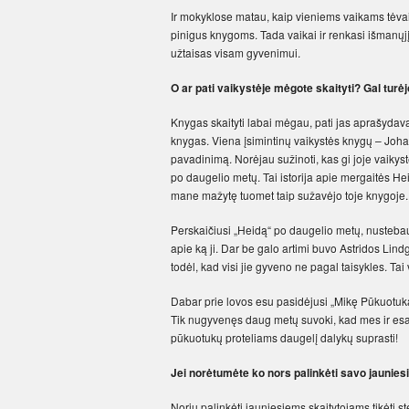
Ir mokyklose matau, kaip vieniems vaikams tėvai m
pinigus knygoms. Tada vaikai ir renkasi išmanųjį. O
užtaisas visam gyvenimui.
O ar pati vaikystėje mėgote skaityti? Gal tur
Knygas skaityti labai mėgau, pati jas aprašydavau
knygas. Viena įsimintinų vaikystės knygų – Joha
pavadinimą. Norėjau sužinoti, kas gi joje vaikys
po daugelio metų. Tai istorija apie mergaitės H
mane mažytę tuomet taip sužavėjo toje knygoje.
Perskaičiusi „Heidą“ po daugelio metų, nustebau
apie ką ji. Dar be galo artimi buvo Astridos Li
todėl, kad visi jie gyveno ne pagal taisykles. Ta
Dabar prie lovos esu pasidėjusi „Mikę Pūkuotuką
Tik nugyvenęs daug metų suvoki, kad mes ir esam k
pūkuotukų proteliams daugelį dalykų suprasti!
Jei norėtumėte ko nors palinkėti savo jauniesi
Noriu palinkėti jauniesiems skaitytojams tikėti s