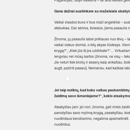
Gana dažnai susitinkate su mažaisiais skaityt
Vaikai visados buvo ir bus maži angelėliai – susi
stebuklas. Dar atviros, šviesios, jiems pasaulis 
Žinoma, jų pasaulis labai priklauso nuo tėvų – tad 
vaikai viskuo domisi, o kitų akyse liūdesys. Vien
knygą?“, „Kiek jūs iš jos uždirbate?“… Virtualiam
lengviau nei mūsų kartos (žinoma, ne visų – teko
Jie neturi tiek brolių ir seserų kaip anksčiau, to
augti, pažinti pasaulį. Nemanau, kad kažkas labai 
Jei taip nutiktų, kad koks vaikas paskambintų 
žaidimą savo išmaniajame?“, kokio atsakymo
Atsakyčiau jam: jei nori, žinoma, gali rinkis žaid
parodyčiau savo mylimą knygą, pasakyčiau, kodėl
nuoširdaus bendravimo, negalima apsimetinėti. Va
nuoširdus.