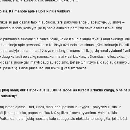
ojais. Ką manote apie šiuolaikinius vaikus?
tikus su jais dažnai taip ir jaučiuosi, tarsi pabuvus angelų apsuptyje. Jų širdys –
nuostabus toks, koks yra, jie tą pačią akimirką pamiršta savo ašaras ir skausmą.
pirmiausia šiuolaikiniai vaikai tokie, kokie ir šiuolaikiniai tėvai. Labai skirtingi. Vie
i klausinėja apie personažus, o kiti išsyk užduoda klausimus: „Kiek kainuoja išleisti
e pasaulyje jie nardo tarsi žuvys vandenyje, mums toli iki jų. Jų norai vykdomi žymi
 daug keliauti po vaikų namus, kur matai visai kitokias, ieškančias meilės, akis…).
dėl dažnai juose gali matyti daugiau egoizmo. Bet jie turi ir žymiai daugiau galimybių
pasikeitę. Labai priklauso, kur link tu jį vesi už rankos.
į jūsų namų duris ir paklaustų „Birute, kodėl aš turėčiau rinktis knygą, o ne nau
 sulauktų?
imą išmaniajame – bet, žinok, man labai patinka ir knygos – pavyzdžiui, šita. Ir
 ji man patinka, papasakočiau kažką tikra iš savo gyvenimo. Vaikui reikia
ikai dar neturi jokių nuostatų kaip suaugę. Jie niekada nenusigręžia, jei tu būsi