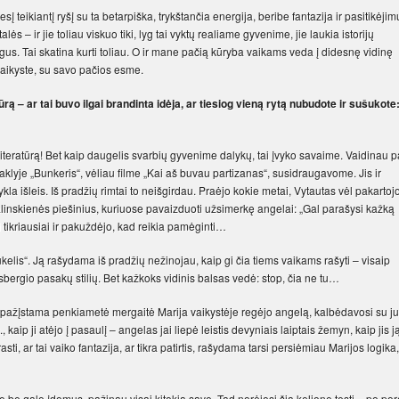
į teikiantį ryšį su ta betarpiška, trykštančia energija, beribe fantazija ir pasitikėjim
ės – ir jie toliau viskuo tiki, lyg tai vyktų realiame gyvenime, jie laukia istorijų
gus. Tai skatina kurti toliau. O ir mane pačią kūryba vaikams veda į didesnę vidinę
u vaikyste, su savo pačios esme.
ūrą – ar tai buvo ilgai brandinta idėja, ar tiesiog vieną rytą nubudote ir sušukote
literatūrą! Bet kaip daugelis svarbių gyvenime dalykų, tai įvyko savaime. Vaidinau 
taklyje „Bunkeris“, vėliau filme „Kai aš buvau partizanas“, susidraugavome. Jis ir
la išleis. Iš pradžių rimtai to neišgirdau. Praėjo kokie metai, Vytautas vėl pakartoj
alinskienės piešinius, kuriuose pavaizduoti užsimerkę angelai: „Gal parašysi kažką
 tikriausiai ir pakuždėjo, kad reikia pamėginti…
kelis“. Ją rašydama iš pradžių nežinojau, kaip gi čia tiems vaikams rašyti – visaip
rgio pasakų stilių. Bet kažkoks vidinis balsas vedė: stop, čia ne tu…
ja: pažįstama penkiametė mergaitė Marija vaikystėje regėjo angelą, kalbėdavosi su j
ip ji atėjo į pasaulį – angelas jai liepė leistis devyniais laiptais žemyn, kaip jis j
asti, ar tai vaiko fantazija, ar tikra patirtis, rašydama tarsi persiėmiau Marijos logika,
e galo įdomus, pažinau visai kitokią save. Tad norėjosi šią kelionę tęsti – po po