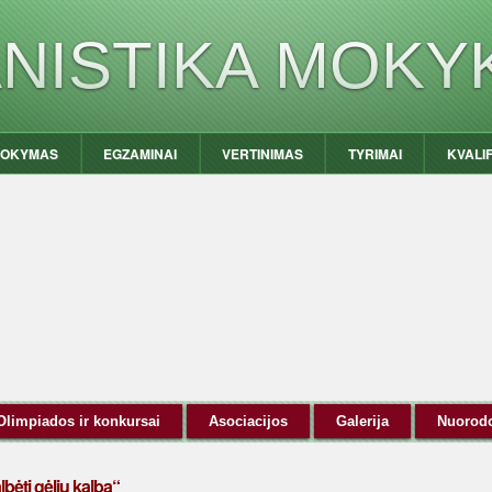
ANISTIKA MOKY
OKYMAS
EGZAMINAI
VERTINIMAS
TYRIMAI
KVALI
Olimpiados ir konkursai
Asociacijos
Galerija
Nuorod
lbėti gėlių kalba“