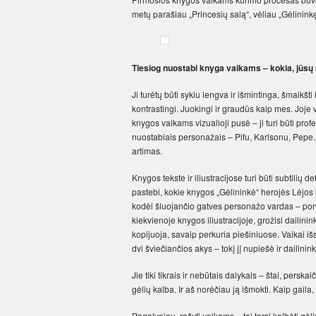
metų parašiau „Princesių salą“, vėliau „Gėlininkę
Tiesiog nuostabi knyga vaikams – kokia, jūsų nu
Ji turėtų būti sykiu lengva ir išmintinga, šmaikšti
kontrastingi. Juokingi ir graudūs kaip mes. Joje 
knygos vaikams vizualioji pusė – ji turi būti prof
nuostabiais personažais – Pifu, Karlsonu, Pepe…
artimas.
Knygos tekste ir iliustracijose turi būti subtilių 
pastebi, kokie knygos „Gėlininkė“ herojės Lėjos 
kodėl šluojančio gatves personažo vardas – ponas
kiekvienoje knygos iliustracijoje, grožisi dailin
kopijuoja, savaip perkuria piešiniuose. Vaikai išs
dvi šviečiančios akys – tokį jį nupiešė ir dailinink
Jie tiki tikrais ir nebūtais dalykais – štai, pers
gėlių kalba. Ir aš norėčiau ją išmokti. Kaip gai
Pagalvojau, rašyti vaikams – tai tarsi kalbėti gė