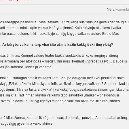
Nėra
komenta
mos energijos pasisėmiau visai savaitei. Antrą kartą susitikus jos gavau dar daugiau
uoti ir per jos mintis apie vaikus ir kūrybą jiems? Kaip rašytoja atkeliavo į vaikų
ir ko pastariesiems linki – pokalbyje su trijų knygų vaikams autore Birute Mar.
… Ar kūryba vaikams tarp viso šito užima kažin kokią išskirtinę vietą?
užsiėmimas. Kuomet vakare teatre laukia spektaklis ar koks renginys, dieną
e ar vasarą per atostogas – mėgstu kur nors iškeliauti ir pradėti rašyti… Daugelis
as jas sudėlioti, leistis jų vedamai.
saliai – suaugusiems ir vaikams kartu. Kai po daugelio metų vėl perskaitai savo
“, „Ežiuką rūke“ ir kitas, kyla mintis: ar tikrai tai knygos vaikams? Supranti, kad jų
ugusiems. Tik visa tai tarsi „įvilkta“ į vaikišką rūbą, pasakojama žaismingai, skaidriai
isai ką kita. Tad ir man kūryba vaikams tapo savotiška „kauke“ – prisidengusi
varbius dalykus. Tai lyg ilgesys to beribio vaikiško atvirumo, tikrumo, širdies
tė kitus žanrus, kuriuos išmėginau: esė, dienoraštį, poeziją. Atradau labai artimą
 suaugusiųjų gyvenimą vaiko akimis.