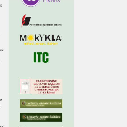
u:
:
pas
o
uo
ą
ros