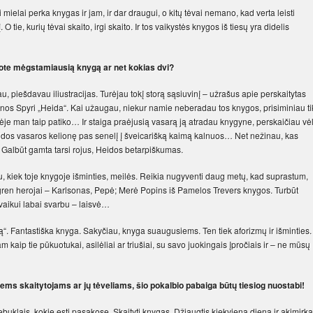
ielai perka knygas ir jam, ir dar draugui, o kitų tėvai nemano, kad verta leisti
 tie, kurių tėvai skaito, irgi skaito. Ir tos vaikystės knygos iš tiesų yra didelis
ėjote mėgstamiausią knygą ar net kokias dvi?
, piešdavau iliustracijas. Turėjau tokį storą sąsiuvinį – užrašus apie perskaitytas
nos Spyri „Heida“. Kai užaugau, niekur namie neberadau tos knygos, prisiminiau ti
tėje man taip patiko… Ir staiga praėjusią vasarą ją atradau knygyne, perskaičiau vė
eidos vasaros kelionę pas senelį į šveicarišką kaimą kalnuos… Net nežinau, kas
 Galbūt gamta tarsi rojus, Heidos betarpiškumas.
, kiek toje knygoje išminties, meilės. Reikia nugyventi daug metų, kad suprastum,
ndgren herojai – Karlsonas, Pepė; Merė Popins iš Pamelos Trevers knygos. Turbūt
i vaikui labai svarbu – laisvė…
“. Fantastiška knyga. Sakyčiau, knyga suaugusiems. Ten tiek aforizmų ir išminties.
aip tie pūkuotukai, asilėliai ar triušiai, su savo juokingais įpročiais ir – ne mūsų
ems skaitytojams ar jų tėveliams, šio pokalbio pabaiga būtų tiesiog nuostabi!
tebuklais, kokie esti pasakose. Skaityti knygas. Džiaugtis kiekviena diena ir akimirka