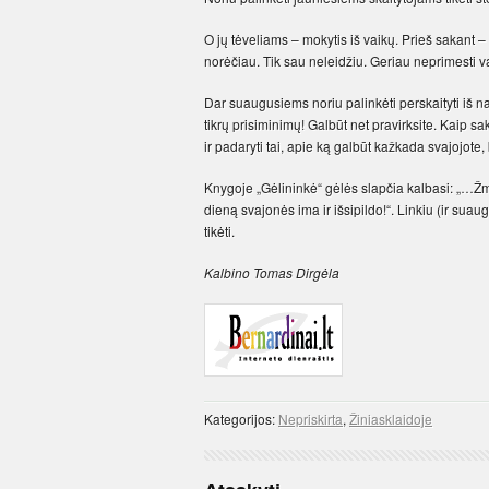
O jų tėveliams – mokytis iš vaikų. Prieš sakant – 
norėčiau. Tik sau neleidžiu. Geriau neprimesti vaik
Dar suaugusiems noriu palinkėti perskaityti iš na
tikrų prisiminimų! Galbūt net pravirksite. Kaip sak
ir padaryti tai, apie ką galbūt kažkada svajojote,
Knygoje „Gėlininkė“ gėlės slapčia kalbasi: „…Žmo
dieną svajonės ima ir išsipildo!“. Linkiu (ir suau
tikėti.
Kalbino Tomas Dirgėla
Kategorijos:
Nepriskirta
,
Žiniasklaidoje