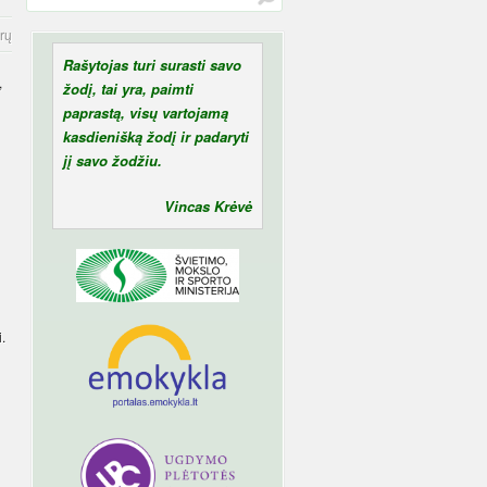
rų
Rašytojas turi surasti savo
,
žodį, tai yra, paimti
paprastą, visų vartojamą
kasdienišką žodį ir padaryti
jį savo žodžiu.
Vincas Krėvė
.