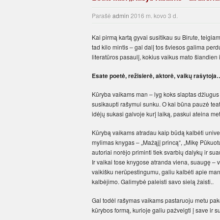
Parašė
admin
2016 m. kovo 3 d.
Kai pirmą kartą gyvai susitikau su Birute, teigia
tad kilo mintis – gal dalį tos šviesos galima perd
literatūros pasaulį, kokius vaikus mato šiandien 
Esate poetė, režisierė, aktorė, vaikų rašytoja
Kūryba vaikams man – lyg koks slaptas džiugus 
susikaupti rašymui sunku. O kai būna pauzė teatr
idėjų sukasi galvoje kurį laiką, paskui ateina met
Kūrybą vaikams atradau kaip būdą kalbėti univer
mylimas knygas – „Mažąjį princą“, „Mikę Pūkuotuką
autoriai norėjo priminti tiek svarbių dalykų ir sua
Ir vaikai tose knygose atranda viena, suaugę – v
vaikišku nerūpestingumu, galiu kalbėti apie man s
kalbėjimo. Galimybė paleisti savo sielą žaisti..
Gal todėl rašymas vaikams pastaruoju metu pakei
kūrybos formą, kurioje galiu pažvelgti į save ir