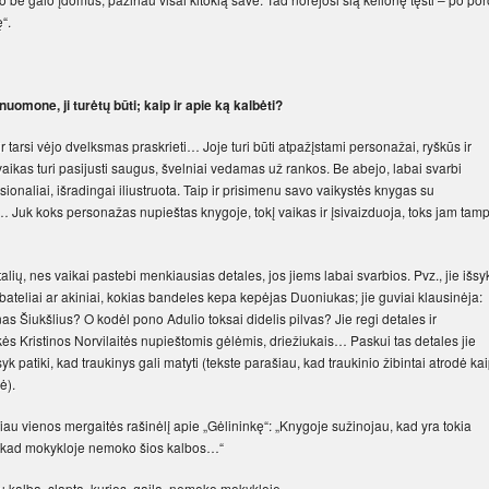
“.
omone, ji turėtų būti; kaip ir apie ką kalbėti?
 ir tarsi vėjo dvelksmas praskrieti… Joje turi būti atpažįstami personažai, ryškūs ir
vaikas turi pasijusti saugus, švelniai vedamas už rankos. Be abejo, labai svarbi
esionaliai, išradingai iliustruota. Taip ir prisimenu savo vaikystės knygas su
 Juk koks personažas nupieštas knygoje, tokį vaikas ir įsivaizduoja, toks jam tam
detalių, nes vaikai pastebi menkiausias detales, jos jiems labai svarbios. Pvz., jie išsy
bateliai ar akiniai, kokias bandeles kepa kepėjas Duoniukas; jie guviai klausinėja:
 Šiukšlius? O kodėl pono Adulio toksai didelis pilvas? Jie regi detales ir
inkės Kristinos Norvilaitės nupieštomis gėlėmis, driežiukais… Paskui tas detales jie
yk patiki, kad traukinys gali matyti (tekste parašiau, kad traukinio žibintai atrodė ka
ė).
kaičiau vienos mergaitės rašinėlį apie „Gėlininkę“: „Knygoje sužinojau, kad yra tokia
la, kad mokykloje nemoko šios kalbos…“
lių kalba, slapta, kurios, gaila, nemoko mokykloje…