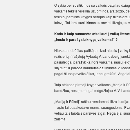
O sykiu per susitikimus su vaikais patyriau džiuges
vaikams tekste tereikia užuominos, įvaizdžio, detal
tęsinio, pamilsta knygos herojus kaip tikrus drau
laisvę. Tai tarsi susitikimas su savimi tikrąja, s
Kada ir kaip sumanėte atkeliauti į vaikų literat
„Imsiu ir parašysiu knygą vaikams!“ ?
Niekada nebūčiau patikėjus, kad ateisiu į vaikų 
režisierių ir rašytoją Vytautą V. Landsbergį spek
pasiūlė: gal parašyk ką nors vaikams, mūsų leidyk
šią mintį ir parodė kaunietės dailininkės V. Med
pagal šiuos paveikslėlius, labai gražūs“. Angelai
Taip atsirado pirmoji knyga vaikams „Marija ir Pū
bandžiau, nesąmoningai mėgdžiojau V. V. Landsbe
„Mariją ir Pūkelį“ rašiau remdamasi tikra istori
– apie tai pasakodavo mums, suaugusiems. Pvz., ka
vėliau tais laiptais parsives atgal. Negalėjai supr
žaisme.
Pirmosios knygos vaikams kūrimo procesas buvo b