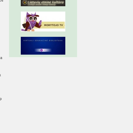
pa
k
ip