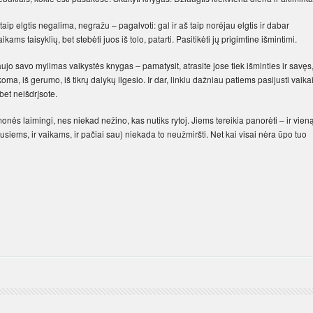
taip elgtis negalima, negražu – pagalvoti: gal ir aš taip norėjau elgtis ir dabar
ams taisyklių, bet stebėti juos iš tolo, patarti. Pasitikėti jų prigimtine išmintimi.
ujo savo mylimas vaikystės knygas – pamatysit, atrasite jose tiek išminties ir savęs
oma, iš gerumo, iš tikrų dalykų ilgesio. Ir dar, linkiu dažniau patiems pasijusti vaika
 bet neišdrįsote.
nės laimingi, nes niekad nežino, kas nutiks rytoj. Jiems tereikia panorėti – ir vien
gusiems, ir vaikams, ir pačiai sau) niekada to neužmiršti. Net kai visai nėra ūpo tuo