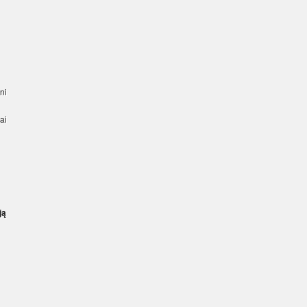
ni
ai
ją