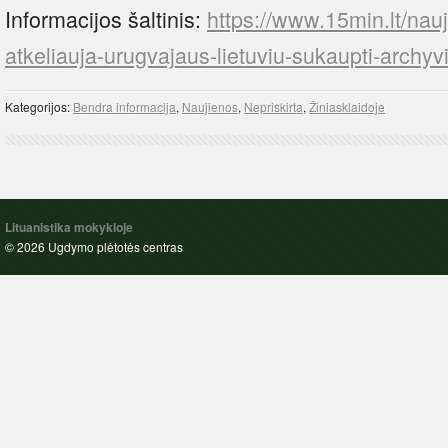
Informacijos šaltinis:
https://www.15min.lt/nauji
atkeliauja-urugvajaus-lietuviu-sukaupti-arch
Kategorijos:
Bendra informacija
,
Naujienos
,
Nepriskirta
,
Žiniasklaidoje
Lituanistika mokykloje
© 2026 Ugdymo plėtotės centras