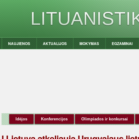
LITUANIST
NAUJIENOS
AKTUALIJOS
MOKYMAS
EGZAMINAI
Idėjos
Konferencijos
Olimpiados ir konkursai
Į Lietuvą atkeliauja Urugvajaus lie