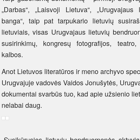
„Darbas“, „Laisvoji Lietuva“, „Urugvajaus li
banga“, taip pat tarpukario lietuvių susira
lietuviais, visas Urugvajaus lietuvių bendr
susirinkimų, kongresų fotografijos, teatro,
kalbos.
Anot Lietuvos literatūros ir meno archyvo speci
Urugvajuje vadovės Vaidos Jonušytės, Urugvaju
dokumentai svarbūs tuo, kad apie užsienio liet
nelabai daug.
„Susikūrusios lietuvių bendruomenės aktyvia