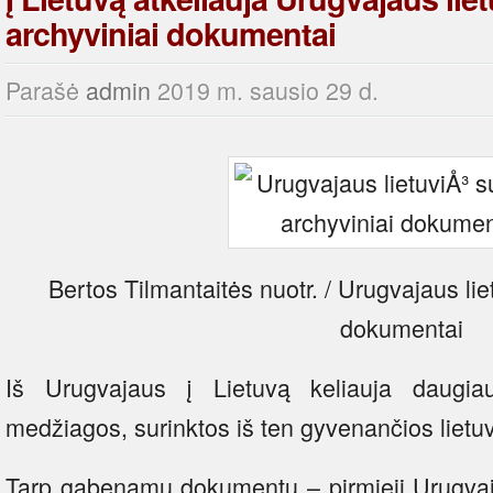
archyviniai dokumentai
Parašė
admin
2019 m. sausio 29 d.
Bertos Tilmantaitės nuotr. / Urugvajaus lie
dokumentai
Iš Urugvajaus į Lietuvą keliauja daugi
medžiagos, surinktos iš ten gyvenančios liet
Tarp gabenamų dokumentų – pirmieji Urugvajuje 