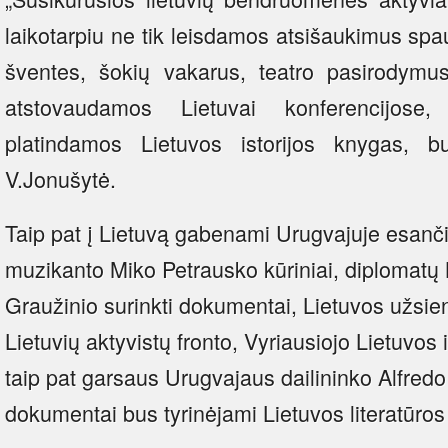
laikotarpiu ne tik leisdamos atsišaukimus sp
šventes, šokių vakarus, teatro pasirodymu
atstovaudamos Lietuvai konferencijose
platindamos Lietuvos istorijos knygas, bu
V.Jonušytė.
Taip pat į Lietuvą gabenami Urugvajuje esančio
muzikanto Miko Petrausko kūriniai, diplomatų
Graužinio surinkti dokumentai, Lietuvos užsieni
Lietuvių aktyvistų fronto, Vyriausiojo Lietuvos 
taip pat garsaus Urugvajaus dailininko Alfredo
dokumentai bus tyrinėjami Lietuvos literatūros