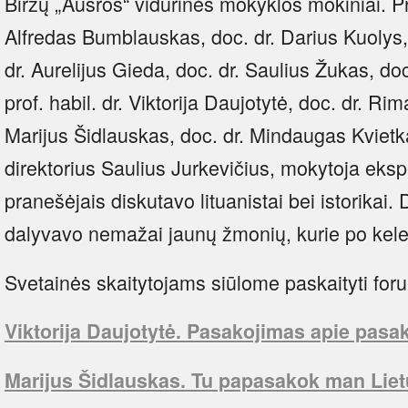
Biržų „Aušros“ vidurinės mokyklos mokiniai. P
Alfredas Bumblauskas, doc. dr. Darius Kuolys
dr. Aurelijus Gieda, doc. dr. Saulius Žukas, do
prof. habil. dr. Viktorija Daujotytė, doc. dr. Ri
Marijus Šidlauskas, doc. dr. Mindaugas Kvietk
direktorius Saulius Jurkevičius, mokytoja ekspe
pranešėjais diskutavo lituanistai bei istorikai.
dalyvavo nemažai jaunų žmonių, kurie po keler
Svetainės skaitytojams siūlome paskaityti fo
Viktorija Daujotytė. Pasakojimas apie pasa
Marijus Šidlauskas. Tu papasakok man Lie