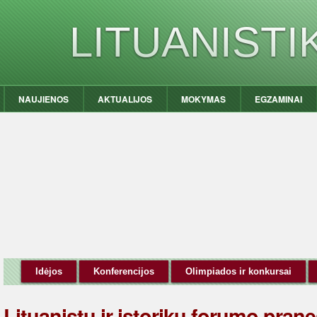
LITUANIST
NAUJIENOS
AKTUALIJOS
MOKYMAS
EGZAMINAI
Idėjos
Konferencijos
Olimpiados ir konkursai
Lituanistų ir istorikų forumo pran