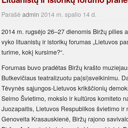
Parašė
admin
2014 m. spalio 14 d.
2014 m. rugsėjo 26–27 dienomis Biržų pilies a
vyko lituanistų ir istorikų forumas „Lietuvos 
turime, kokį kursime?“.
Forumas buvo pradėtas Biržų krašto muziejaus
Butkevičiaus teatralizuotu pa(si)sveikinimu. 
Tėvynės sąjungos-Lietuvos krikščionių demokra
Seimo Švietimo, mokslo ir kultūros komiteto na
Juozapaitis, Lietuvos Respublikos švietimo ir
Genoveita Krasauskienė, Biržų rajono savival