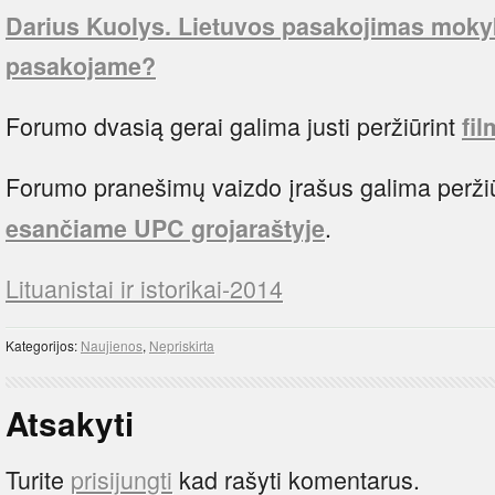
Darius Kuolys. Lietuvos pasakojimas mokyklo
pasakojame?
Forumo dvasią gerai galima justi peržiūrint
fi
Forumo pranešimų vaizdo įrašus galima peržiū
.
esančiame UPC grojaraštyje
Lituanistai ir istorikai-2014
Kategorijos:
Naujienos
,
Nepriskirta
Atsakyti
Turite
prisijungti
kad rašyti komentarus.