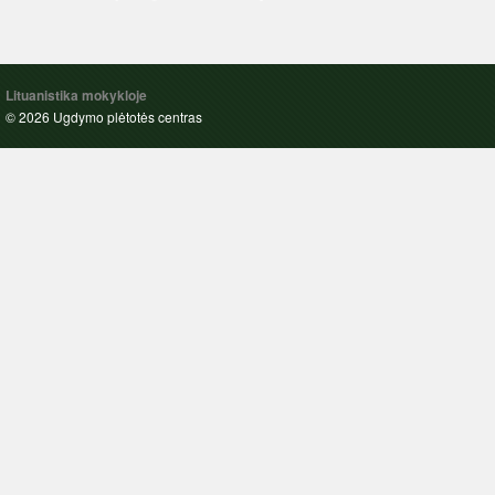
Lituanistika mokykloje
© 2026 Ugdymo plėtotės centras